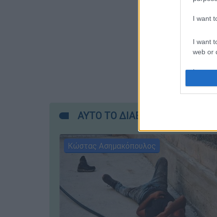
I want 
I want t
web or d
I want t
or app.
I want t
ΑΥΤΟ ΤΟ ΔΙΑΒΑΣΕΣ;
I want t
authenti
Κώστας Ασημακόπουλος