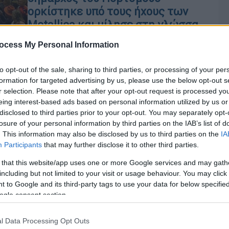
ορκίστηκε υπό τους ήχους των
Metallica και μίλησε στη γλώσσα...
Κλίνγκον
ocess My Personal Information
Με μια σειρά πρωτοτυπιών
πραγματοποιήθηκε η ορκωμοσία του
to opt-out of the sale, sharing to third parties, or processing of your per
νέου δήμαρχου Πόρτσμουθ, Τομ
formation for targeted advertising by us, please use the below opt-out s
Κόουλ
r selection. Please note that after your opt-out request is processed y
eing interest-based ads based on personal information utilized by us or
disclosed to third parties prior to your opt-out. You may separately opt-
losure of your personal information by third parties on the IAB’s list of
Αθλητισμός
|
22.03.2020 15:55
. This information may also be disclosed by us to third parties on the
IA
Με κορονοϊό ο Μαρουάν Φελαϊνί -
Participants
that may further disclose it to other third parties.
Θετικοί 4 παίκτες της Πόρτσμουθ
 that this website/app uses one or more Google services and may gath
including but not limited to your visit or usage behaviour. You may click 
Ο Βέλγος άσος επέστρεψε στην Κίνα
 to Google and its third-party tags to use your data for below specifi
για να αρχίσει προπονήσεις με την
Κε
ogle consent section.
ομάδα του αλλά βρέθηκε θετικός και
Κ
τέθηκε σε καραντίνα
0
l Data Processing Opt Outs