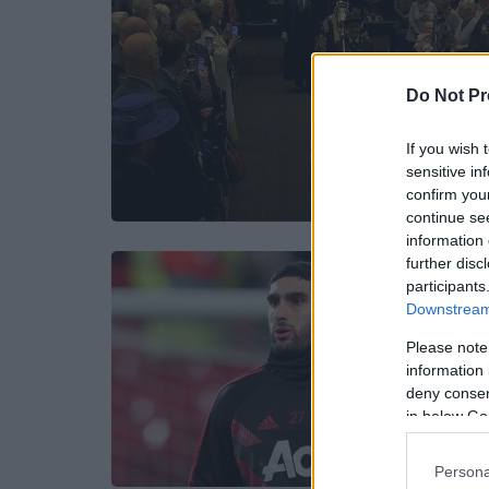
Do Not Pr
If you wish 
sensitive in
confirm you
continue se
information 
further disc
participants
Downstream 
Please note
information 
deny consent
in below Go
Persona