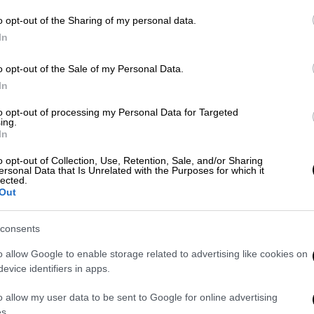
o opt-out of the Sharing of my personal data.
In
οσία
Μαρουάν Φελαϊνί
Ώρ
Ώ
o opt-out of the Sale of my Personal Data.
In
to opt-out of processing my Personal Data for Targeted
ing.
In
Ώρ
o opt-out of Collection, Use, Retention, Sale, and/or Sharing
Τ
ersonal Data that Is Unrelated with the Purposes for which it
lected.
ε
Out
consents
o allow Google to enable storage related to advertising like cookies on
ΑΠ
evice identifiers in apps.
Τ
o allow my user data to be sent to Google for online advertising
μ
s.