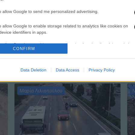
to allow Google to send me personalized advertising.
o allow Google to enable storage related to analytics like cookies on
Ώρ
evice identifiers in apps.
Ό
o allow Google to enable storage related to functionality of the website
ε
CONFIRM
o allow Google to enable storage related to personalization.
Data Deletion
Data Access
Privacy Policy
o allow Google to enable storage related to security, including
cation functionality and fraud prevention, and other user protection.
Μαρία Λιλιοπούλου
Μ