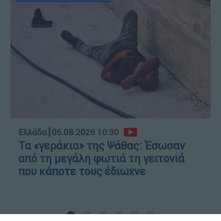
Ελλάδα
┋
06.08.2026 10:30
Τα «γεράκια» της Ψάθας: Έσωσαν
από τη μεγάλη φωτιά τη γειτονιά
που κάποτε τους έδιωχνε