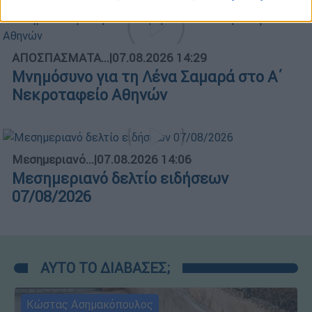
ΑΠΟΣΠΑΣΜΑΤΑ...
|
07.08.2026 14:29
Μνημόσυνο για τη Λένα Σαμαρά στο Α΄
Νεκροταφείο Αθηνών
Μεσημεριανό...
|
07.08.2026 14:06
Μεσημεριανό δελτίο ειδήσεων
07/08/2026
ΑΥΤΟ ΤΟ ΔΙΑΒΑΣΕΣ;
Κώστας Ασημακόπουλος