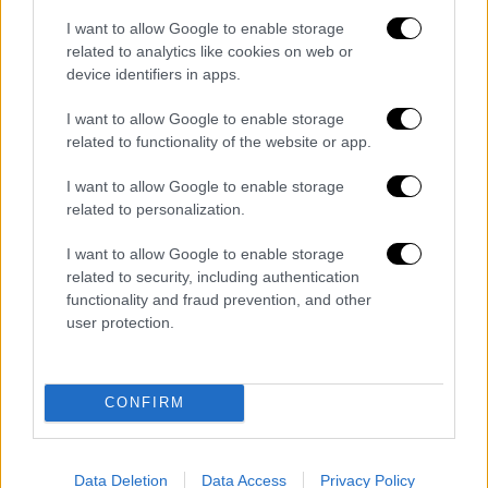
POPULAR VIDEOS
I want to allow Google to enable storage
related to analytics like cookies on web or
device identifiers in apps.
Κεντρικό...
|
07.08.2026 19:53
I want to allow Google to enable storage
Κεντρικό δελτίο ειδήσεων 07/08/2026
related to functionality of the website or app.
I want to allow Google to enable storage
related to personalization.
I want to allow Google to enable storage
ΑΠΟΣΠΑΣΜΑΤΑ...
|
07.08.2026 19:26
related to security, including authentication
Βίντεο ντοκουμέντο από το θανατηφόρο
functionality and fraud prevention, and other
τροχαίο στις Σέρρες
user protection.
CONFIRM
Κεντρικό...
|
06.08.2026 20:05
Κεντρικό δελτίο ειδήσεων 06/08/2026
Data Deletion
Data Access
Privacy Policy