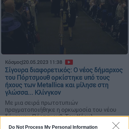
Κόσμος
|
20.05.2023 11:38
Σίγουρα διαφορετικός: Ο νέος δήμαρχος
του Πόρτσμουθ ορκίστηκε υπό τους
ήχους των Metallica και μίλησε στη
γλώσσα... Κλίνγκον
Με μια σειρά πρωτοτυπιών
πραγματοποιήθηκε η ορκωμοσία του νέου
δήμαρχου Πόρτσμουθ, Τομ Κόουλ
Do Not Process My Personal Information