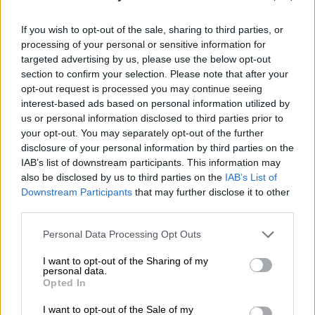
If you wish to opt-out of the sale, sharing to third parties, or
processing of your personal or sensitive information for
targeted advertising by us, please use the below opt-out
section to confirm your selection. Please note that after your
opt-out request is processed you may continue seeing
interest-based ads based on personal information utilized by
us or personal information disclosed to third parties prior to
your opt-out. You may separately opt-out of the further
disclosure of your personal information by third parties on the
IAB’s list of downstream participants. This information may
also be disclosed by us to third parties on the
IAB’s List of
Αθλητισμός
|
22.03.2020 15:55
Downstream Participants
that may further disclose it to other
Με κορονοϊό ο Μαρουάν Φελαϊνί -
third parties.
Θετικοί 4 παίκτες της Πόρτσμουθ
Please note that this website/app uses one or more Google
Personal Data Processing Opt Outs
services and may gather and store information including but
Ο Βέλγος άσος επέστρεψε στην Κίνα για να
not limited to your visit or usage behaviour. You may click to
I want to opt-out of the Sharing of my
αρχίσει προπονήσεις με την ομάδα του αλλά
personal data.
grant or deny consent to Google and its third-party tags to
βρέθηκε θετικός και τέθηκε σε καραντίνα
Opted In
use your data for below specified purposes in below Google
consent section.
I want to opt-out of the Sale of my
ΑΛΛΑ #TAGS