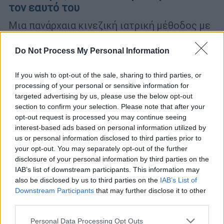
τον εαυτό του
Μια πανάρχαια κινεζική ιατρική μέθοδος με
θεαματικά και επιστημονικά τεκμηριωμένα
αποτελέσματα σε ποικίλες παθήσεις, που
Do Not Process My Personal Information
στοχεύει στην ολιστική θεραπεία του
ατόμου
If you wish to opt-out of the sale, sharing to third parties, or
processing of your personal or sensitive information for
targeted advertising by us, please use the below opt-out
section to confirm your selection. Please note that after your
opt-out request is processed you may continue seeing
interest-based ads based on personal information utilized by
us or personal information disclosed to third parties prior to
your opt-out. You may separately opt-out of the further
disclosure of your personal information by third parties on the
IAB’s list of downstream participants. This information may
also be disclosed by us to third parties on the
IAB’s List of
Downstream Participants
that may further disclose it to other
third parties.
Please note that this website/app uses one or more Google
Personal Data Processing Opt Outs