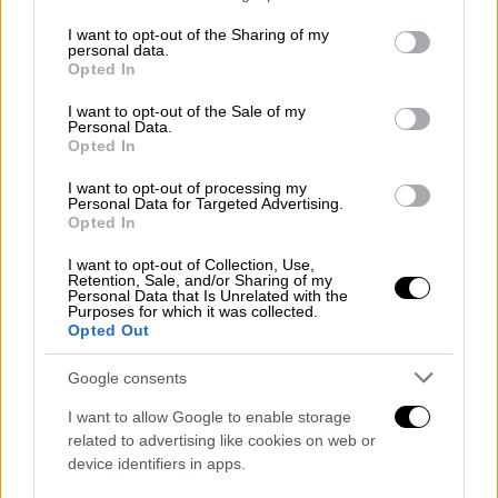
Open life
|
15.11.2019 14:52
services and may gather and store information including but
5 οφέλη που προσφέρει ο βελονισμός
not limited to your visit or usage behaviour. You may click to
I want to opt-out of the Sharing of my
personal data.
grant or deny consent to Google and its third-party tags to
στην υγεία του εγκεφάλου
Opted In
use your data for below specified purposes in below Google
Ο θεραπευτικός βελονισμός
consent section.
I want to opt-out of the Sale of my
Personal Data.
χρησιμοποιείται εδώ και χιλιάδες χρόνια
Opted In
στην Κινέζικη ιατρική
I want to opt-out of processing my
ΑΛΛΑ #TAGS
Personal Data for Targeted Advertising.
Opted In
ειδήσεις τώρα
Γιώργος Παπανδρέου
I want to opt-out of Collection, Use,
Retention, Sale, and/or Sharing of my
νοσοκομείο
γιατροί
μελέτη
Personal Data that Is Unrelated with the
Purposes for which it was collected.
Opted Out
ασθενής
παρενέργειες
Google consents
I want to allow Google to enable storage
related to advertising like cookies on web or
device identifiers in apps.