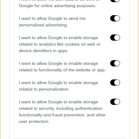
Google for online advertising purposes.
I want to allow Google to send me
personalized advertising.
I want to allow Google to enable storage
related to analytics like cookies on web or
device identifiers in apps.
Lifestyle
|
28.04.2024 11:33
I want to allow Google to enable storage
Ηλίας Ψινάκης για Μαίρη Συνατσάκη:
related to functionality of the website or app.
«Πρόστυχο να χρησιμοποιείς το MeToo
για να πουλήσεις δυο ρουχαλάκια»
I want to allow Google to enable storage
related to personalization.
Πώς σχολίασε το ξέσπασμά του στο J2US
I want to allow Google to enable storage
related to security, including authentication
functionality and fraud prevention, and other
user protection.