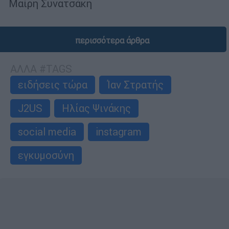
Μαίρη Συνατσάκη
περισσότερα άρθρα
ΑΛΛΑ #TAGS
ειδήσεις τώρα
Ίαν Στρατής
J2US
Ηλίας Ψινάκης
social media
instagram
εγκυμοσύνη