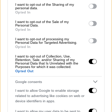
Μαίρη Συνατσάκη για Ηλία Ψινάκη:
not limited to your visit or usage behaviour. You may click to
I want to opt-out of the Sharing of my
«Είναι προφανές ότι αν ο στόχος μου
personal data.
grant or deny consent to Google and its third-party tags to
Opted In
ήταν τα ρουχαλάκια μου, έπρεπε να
use your data for below specified purposes in below Google
μείνω σιωπηλή»
consent section.
I want to opt-out of the Sale of my
Personal Data.
Μέσα από την ανάρτησή της επιμένει για
Opted In
σεξιστική συμπεριφορά του Ηλία Ψινάκη
I want to opt-out of processing my
κατά της Κατερίνας Λιόλιου και τονίζει πως
Personal Data for Targeted Advertising.
αν ήθελε να πουλήσει τα ρούχα της, όπως
Opted In
εκείνος υποστήριξε, θα επιδίωκε την εύνοιά
I want to opt-out of Collection, Use,
του, μιας και έχει μεγάλη επιρροή σε θέματα
Retention, Sale, and/or Sharing of my
Personal Data that Is Unrelated with the
Lifestyle
Purposes for which it was collected.
Opted Out
Google consents
I want to allow Google to enable storage
related to advertising like cookies on web or
device identifiers in apps.
I want to allow my user data to be sent to