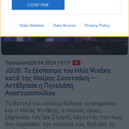
CONFIRM
Data Deletion
Data Access
Privacy Policy
Τηλεόραση
|
28.04.2024 10:12
J2US: Το ξέσπασμα του Ηλία Ψινάκη
κατά της Μαίρης Συνατσάκη –
Αντέδρασε η Πηνελόπη
Αναστασοπούλου
Τα θετικά του σχόλια θέλησε να εκφράσει
και ο Ηλίας Ψινάκης, ο οποίος όμως,
ξάφνιασε τον Ίαν Στρατή, λέγοντάς του πως
δεν συμπαθεί την γυναίκα του, δηλαδή τη