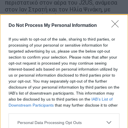
περιστατικό στον αέρα του J2US, ανάμεσα
στον Ιαν Στρατή και τον Ηλία Ψινάκη, με
αναφορά στο όνομά της
Do Not Process My Personal Information
If you wish to opt-out of the sale, sharing to third parties, or
processing of your personal or sensitive information for
targeted advertising by us, please use the below opt-out
section to confirm your selection. Please note that after your
opt-out request is processed you may continue seeing
interest-based ads based on personal information utilized by
us or personal information disclosed to third parties prior to
your opt-out. You may separately opt-out of the further
disclosure of your personal information by third parties on the
IAB’s list of downstream participants. This information may
also be disclosed by us to third parties on the
IAB’s List of
Downstream Participants
that may further disclose it to other
third parties.
Lifestyle
|
28.04.2024 15:36
Please note that this website/app uses one or more Google
Personal Data Processing Opt Outs
services and may gather and store information including but