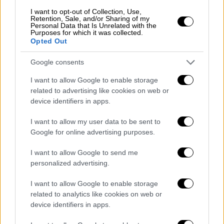
I want to opt-out of Collection, Use,
Retention, Sale, and/or Sharing of my
Personal Data that Is Unrelated with the
Purposes for which it was collected.
Υγεία
|
10.11.2023 06:15
Opted Out
Ελλείψεις φαρμάκων: «Πονοκέφαλος»
ενόψει της αύξησης περιστατικών
Google consents
γρίπης και covid - Πότε έρχεται το νέο
I want to allow Google to enable storage
app για τα κινητά
related to advertising like cookies on web or
device identifiers in apps.
Πονοκέφαλος επικρατεί στο υπουργείο
Υγείας για τις ελλείψεις φαρμάκων, καθώς
I want to allow my user data to be sent to
το φαινόμενο αναμένεται να ενταθεί
Google for online advertising purposes.
I want to allow Google to send me
personalized advertising.
I want to allow Google to enable storage
related to analytics like cookies on web or
device identifiers in apps.