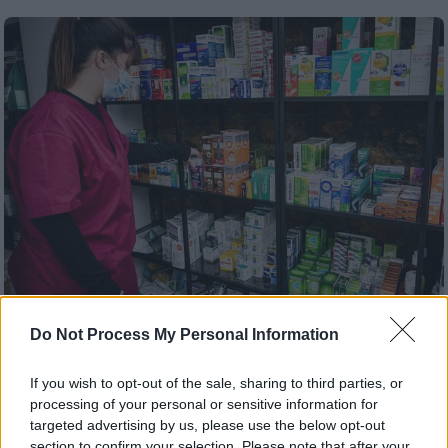
Do Not Process My Personal Information
Υγεία
|
13.05.2024 06:45
Ακριβαίνουν 400 φάρμακα μετά τις
If you wish to opt-out of the sale, sharing to third parties, or
ευρωεκλογές: Πώς θα επιβαρυνθούν οι
processing of your personal or sensitive information for
ασθενείς - Στη λίστα ήδη ακριβά
targeted advertising by us, please use the below opt-out
σκευάσματα
section to confirm your selection. Please note that after your