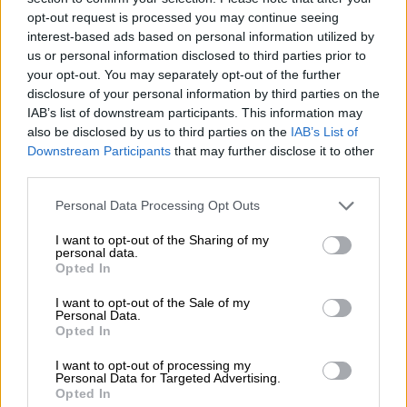
opt-out request is processed you may continue seeing
Αν και οι αυξήσεις επρόκειτο να δοθούν
interest-based ads based on personal information utilized by
μέσα στις ημέρες του Πάσχα, λόγω των
us or personal information disclosed to third parties prior to
ευρωεκλογών η κυβέρνηση αποφάσισε να το
your opt-out. You may separately opt-out of the further
πράξει μετά τις κάλπες, όπως λένε πηγές
disclosure of your personal information by third parties on the
IAB’s list of downstream participants. This information may
του ethnos.gr, ώστε να μην προκληθούν
also be disclosed by us to third parties on the
IAB’s List of
αντιδράσεις
Downstream Participants
that may further disclose it to other
third parties.
Please note that this website/app uses one or more Google
Personal Data Processing Opt Outs
services and may gather and store information including but
not limited to your visit or usage behaviour. You may click to
I want to opt-out of the Sharing of my
personal data.
grant or deny consent to Google and its third-party tags to
Opted In
use your data for below specified purposes in below Google
consent section.
I want to opt-out of the Sale of my
Personal Data.
Opted In
I want to opt-out of processing my
Personal Data for Targeted Advertising.
Opted In