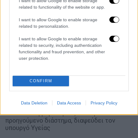
I want to allow Google to enable storage
related to functionality of the website or app.
I want to allow Google to enable storage
related to personalization.
I want to allow Google to enable storage
related to security, including authentication
functionality and fraud prevention, and other
Υγεία
|
06.10.2023 13:48
user protection.
Φαρμακοποιοί κατά Χρυσοχοΐδη: «Οι
ελλείψεις φαρμάκων υπάρχουν και
συνεχίζονται»
CONFIRM
Ο Φαρμακευτικός Σύλλογος Αττικής μετά
τις ανακοινώσεις Χρυσοχοΐδη ότι «δεν
Data Deletion
Data Access
Privacy Policy
υπάρχουν ελλείψεις φαρμάκων στην αγορά»
σε αντίθεση βέβαια με ό,τι έλεγε όλο το
προηγούμενο διάστημα, διαψεύδει τον
υπουργό Υγείας