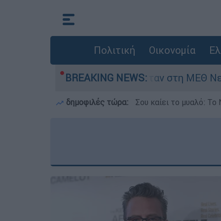
Πολιτική
Οικονομία
Ελ
ημερών - Νοσηλευόταν στη ΜΕΘ Νεογνών
BREAKING NEWS:
M
δημοφιλές τώρα:
Σου καίει το μυαλό: Το 