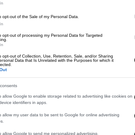
In
o opt-out of the Sale of my Personal Data.
Με
In
Μ
Σαν Σήμερα
|
28.03.2026 00:00
0
Είχε γίνει κι αυτό: Όταν βγήκε σε
to opt-out of processing my Personal Data for Targeted
ing.
πλειστηριασμό ο θρόνος της
In
Ρωμαϊκής Αυτοκρατορίας!
o opt-out of Collection, Use, Retention, Sale, and/or Sharing
Ο Δίδιος Ιουλιανός αγόρασε,
ersonal Data that Is Unrelated with the Purposes for which it
lected.
κυριολεκτικά, τον θρόνο από τους
ΑΠ
Out
Πραιτωριανούς σε δημοπρασία!
Μ
Α
consents
o allow Google to enable storage related to advertising like cookies on
evice identifiers in apps.
Lifestyle
|
23.03.2026 12:33
o allow my user data to be sent to Google for online advertising
Η Γκουίνεθ Πάλτροου βγάζει σε
s.
δημοπρασία προσωπικά της
αντικείμενα με τιμή εκκίνησης
to allow Google to send me personalized advertising.