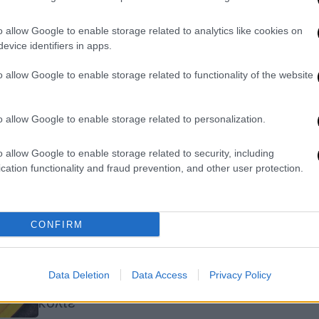
τα... 47 ευρώ
o allow Google to enable storage related to analytics like cookies on
Versace, Dior και αντικείμενα από τη
evice identifiers in apps.
δική της συλλογή σε πολύ χαμηλές
τιμές
o allow Google to enable storage related to functionality of the website
o allow Google to enable storage related to personalization.
Viral
|
16.02.2026 22:38
Ρεκόρ Γκίνες σε δημοπρασία:
o allow Google to enable storage related to security, including
Συλλεκτική κάρτα Pokemon
cation functionality and fraud prevention, and other user protection.
πωλήθηκε για 16,5 εκατομμύρια
δολάρια - Πώς απέκτησε την...
υπεραξία
CONFIRM
Η κάρτα, που πρότινος άνηκε στον
Λόγκαν Πολ, πωλήθηκε μέσα σε
Data Deletion
Data Access
Privacy Policy
ειδικά κατασκευασμένο διαμαντένιο
κολιέ