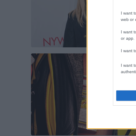
I want t
web or d
I want t
or app.
I want t
I want t
authenti