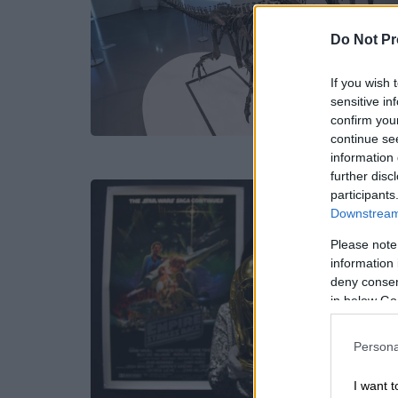
Do Not Pr
If you wish 
sensitive in
confirm you
continue se
information 
further disc
participants
Downstream 
Please note
information 
deny consent
in below Go
Persona
I want t