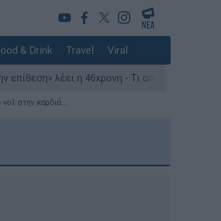
ood & Drink
Travel
Viral
έει η 46χρονη - Τι αποκάλυψε στους αστυνομικού
 νο1 στην καρδιά...