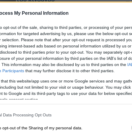
Η ζήτηση και οι τιμές για
ocess My Personal Information
Κε
προϊστορικά αντικείμενα έχουν
Κ
αυξηθεί τα τελευταία χρόνια, καθώς
to opt-out of the sale, sharing to third parties, or processing of your per
0
οι πλούσιοι επιδιώκουν να
formation for targeted advertising by us, please use the below opt-out s
αποκτήσουν ένα κόκαλο, ένα κρανίο ή
r selection. Please note that after your opt-out request is processed y
ακόμη και έναν ολόκληρο σκελετό
eing interest-based ads based on personal information utilized by us or
disclosed to third parties prior to your opt-out. You may separately opt-
losure of your personal information by third parties on the IAB’s list of
ΑΠ
Σινεμά
|
30.03.2026 14:57
. This information may also be disclosed by us to third parties on the
IA
Β
Participants
that may further disclose it to other third parties.
Κεφάλι του C-3PO από το «Star
θ
Wars» πωλήθηκε για πάνω από 1
 that this website/app uses one or more Google services and may gath
εκατ. δολάρια - Σπάνια
including but not limited to your visit or usage behaviour. You may click 
 to Google and its third-party tags to use your data for below specifi
κινηματογραφικά αντικείμενα σε
ogle consent section.
ιστορική δημοπρασία
Κε
Την ίδια στιγμή, θραύσματα σπαθιού
Κ
l Data Processing Opt Outs
από το «The Lord of the Rings»
0
έφτασαν τα 252.000 δολάρια
o opt-out of the Sharing of my personal data.