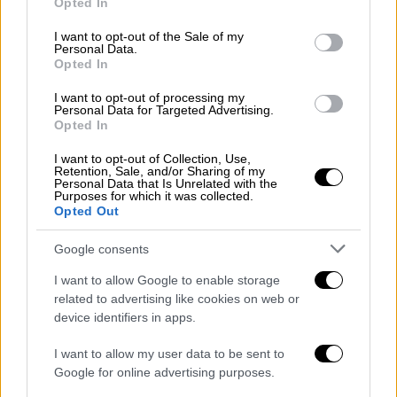
Ρεκόρ Γκίνες σε δημοπρασία:
Opted In
use your data for below specified purposes in below Google
Συλλεκτική κάρτα Pokemon πωλήθηκε
consent section.
I want to opt-out of the Sale of my
για 16,5 εκατομμύρια δολάρια - Πώς
Personal Data.
Opted In
απέκτησε την... υπεραξία
I want to opt-out of processing my
Η κάρτα, που πρότινος άνηκε στον Λόγκαν
Personal Data for Targeted Advertising.
Πολ, πωλήθηκε μέσα σε ειδικά
Opted In
κατασκευασμένο διαμαντένιο κολιέ
I want to opt-out of Collection, Use,
Retention, Sale, and/or Sharing of my
Personal Data that Is Unrelated with the
Purposes for which it was collected.
Opted Out
Google consents
I want to allow Google to enable storage
related to advertising like cookies on web or
device identifiers in apps.
I want to allow my user data to be sent to
Google for online advertising purposes.