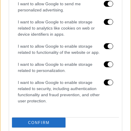
I want to allow Google to send me
personalized advertising.
I want to allow Google to enable storage
Ιστορία
|
16.02.2026 12:01
related to analytics like cookies on web or
«Ανοιχτός σε διάλογο με τις αρμόδιες
device identifiers in apps.
ελληνικές Αρχές» λέει ο Βέλγος
I want to allow Google to enable storage
συλλέκτης για τις ιστορικές
related to functionality of the website or app.
φωτογραφίες
I want to allow Google to enable storage
«Δεν έχει ληφθεί ακόμη απόφαση για
related to personalization.
πώληση»
I want to allow Google to enable storage
related to security, including authentication
functionality and fraud prevention, and other
user protection.
CONFIRM