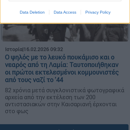
Data Deletion
Data Access
Privacy Policy
Ιστορία
|
16.02.2026 09:32
Ο ψηλός με το λευκό πουκάμισο και ο
νεαρός από τη Λαμία: Ταυτοποιήθηκαν
οι πρώτοι εκτελεσμένοι κομμουνιστές
από τους ναζί το '44
82 χρόνια μετά συγκλονιστικά φωτογραφικά
αρχεία από την εκτέλεση των 200
αντιστασιακών στην Καισαριανή έρχονται
στο φως