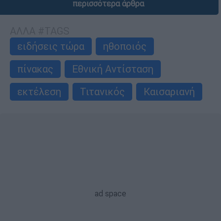
περισσότερα άρθρα
ΑΛΛΑ #TAGS
ειδήσεις τώρα
ηθοποιός
πίνακας
Εθνική Αντίσταση
εκτέλεση
Τιτανικός
Καισαριανή