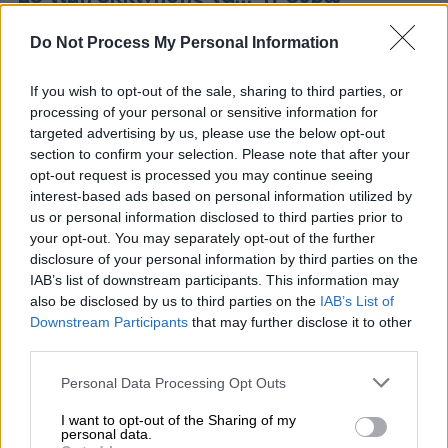
Versace, Dior και αντικείμενα από τη δική
Do Not Process My Personal Information
της συλλογή σε πολύ χαμηλές τιμές
If you wish to opt-out of the sale, sharing to third parties, or
processing of your personal or sensitive information for
targeted advertising by us, please use the below opt-out
section to confirm your selection. Please note that after your
opt-out request is processed you may continue seeing
interest-based ads based on personal information utilized by
us or personal information disclosed to third parties prior to
your opt-out. You may separately opt-out of the further
disclosure of your personal information by third parties on the
IAB’s list of downstream participants. This information may
also be disclosed by us to third parties on the
IAB’s List of
Downstream Participants
that may further disclose it to other
third parties.
Please note that this website/app uses one or more Google
Personal Data Processing Opt Outs
services and may gather and store information including but
not limited to your visit or usage behaviour. You may click to
I want to opt-out of the Sharing of my
Viral
|
16.02.2026 22:38
personal data.
grant or deny consent to Google and its third-party tags to