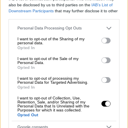
also be disclosed by us to third parties on the
IAB’s List of
Downstream Participants
that may further disclose it to other
third parties.
Αθλητισμός
|
21.12.2019 00:15
Please note that this website/app uses one or more Google
Personal Data Processing Opt Outs
Ο Στέλιος Κίτσιου «σόκαρε» τη
services and may gather and store information including but
Γαλατάσαραϊ με γκολ στο 91' (vid)
not limited to your visit or usage behaviour. You may click to
I want to opt-out of the Sharing of my
personal data.
grant or deny consent to Google and its third-party tags to
Opted In
Ο Στέλιος Κίτσιου σκόραρε στην έδρα της
use your data for below specified purposes in below Google
Γαλατάσαραϊ και έδωσε «χρυσό» βαθμό στην
consent section.
I want to opt-out of the Sale of my
Personal Data.
ομάδα του
Opted In
I want to opt-out of processing my
Personal Data for Targeted Advertising.
Opted In
I want to opt-out of Collection, Use,
Retention, Sale, and/or Sharing of my
Personal Data that Is Unrelated with the
Purposes for which it was collected.
Opted Out
Google consents