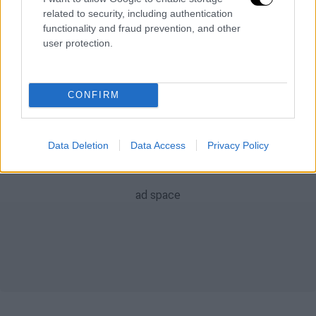
related to security, including authentication
Τάσος Χατζηγιοβάνης
functionality and fraud prevention, and other
user protection.
ειδήσεις τώρα
CONFIRM
Data Deletion
Data Access
Privacy Policy