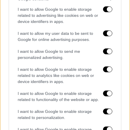
I want to allow Google to enable storage
related to advertising like cookies on web or
device identifiers in apps.
I want to allow my user data to be sent to
Αθλητισμός
|
05.07.2019 11:58
Google for online advertising purposes.
Απίστευτο κράξιμο παίκτη στην ομάδα
του: «Δώρο απ' τα χρωστούμενα!» (pic)
I want to allow Google to send me
personalized advertising.
Ο Γάλλος αμυντικός Τομάς Ερτό ζήτησε
δώρο για τα γενέθλια του ένα μισθό απ' τους
I want to allow Google to enable storage
εννέα που του οφείλουν
related to analytics like cookies on web or
device identifiers in apps.
ΑΛΛΑ #TAGS
I want to allow Google to enable storage
Τουρκία
ποδόσφαιρο
related to functionality of the website or app.
Παναθηναϊκός
γκολ
I want to allow Google to enable storage
related to personalization.
Στέλιος Κίτσιου
I want to allow Google to enable storage