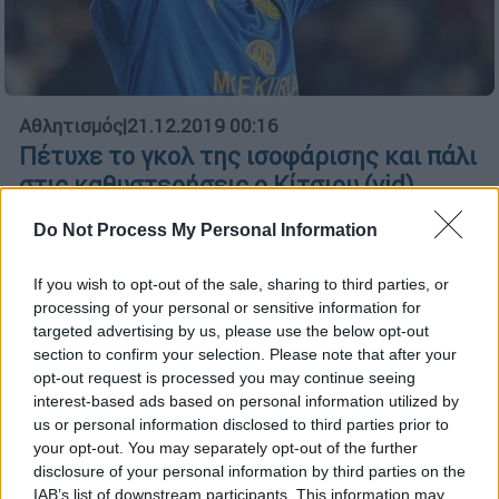
Αθλητισμός
|
21.12.2019 00:16
Πέτυχε το γκολ της ισοφάρισης και πάλι
στις καθυστερήσεις ο Κίτσιου (vid)
Οπως στο παιχνίδι με τη Γαλατασαράι έτσι
Do Not Process My Personal Information
κι απέναντι στην Αντάλιασπορ, ο πρώην
άσος του ΠΑΟΚ, σκόραρε στο φινάλε
If you wish to opt-out of the sale, sharing to third parties, or
χαρίζοντας βαθμό στην Ανκαραγκουτσού
processing of your personal or sensitive information for
targeted advertising by us, please use the below opt-out
section to confirm your selection. Please note that after your
opt-out request is processed you may continue seeing
interest-based ads based on personal information utilized by
us or personal information disclosed to third parties prior to
your opt-out. You may separately opt-out of the further
disclosure of your personal information by third parties on the
IAB’s list of downstream participants. This information may