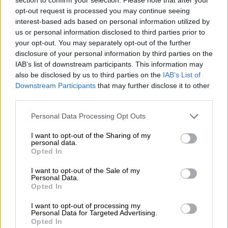
opt-out request is processed you may continue seeing
Ο πρώην υπουργός Ενέργειας της Κυπριακής
interest-based ads based on personal information utilized by
Δημοκρατίας Γιώργος Λακκοτρύπης και ο
us or personal information disclosed to third parties prior to
καθηγητής Τσαρλς Έλληνας μιλούν στο
your opt-out. You may separately opt-out of the further
ethnos.gr
disclosure of your personal information by third parties on the
IAB’s list of downstream participants. This information may
also be disclosed by us to third parties on the
IAB’s List of
Downstream Participants
that may further disclose it to other
third parties.
Please note that this website/app uses one or more Google
Personal Data Processing Opt Outs
services and may gather and store information including but
not limited to your visit or usage behaviour. You may click to
I want to opt-out of the Sharing of my
personal data.
grant or deny consent to Google and its third-party tags to
Opted In
use your data for below specified purposes in below Google
consent section.
I want to opt-out of the Sale of my
Personal Data.
Opted In
I want to opt-out of processing my
Personal Data for Targeted Advertising.
Opted In