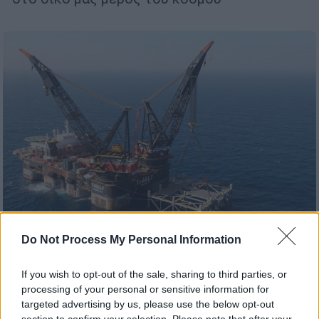
Do Not Process My Personal Information
Κόσμος
|
24.12.2022 18:51
If you wish to opt-out of the sale, sharing to third parties, or
Απεξάρτηση της Ευρώπης από το
processing of your personal or sensitive information for
ρωσικό φυσικό αέριο μέσω Κύπρου:
targeted advertising by us, please use the below opt-out
Πόσο πιθανό είναι το σενάριο;
section to confirm your selection. Please note that after your