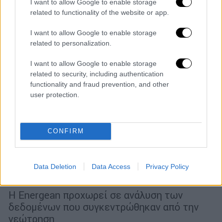
I want to allow Google to enable storage
related to functionality of the website or app.
I want to allow Google to enable storage
related to personalization.
I want to allow Google to enable storage
related to security, including authentication
functionality and fraud prevention, and other
user protection.
Κόσμος
|
07.11.2022 10:47
CONFIRM
Ανακαλύφθηκε εμπορικά
εκμεταλλεύσιμο κοίτασμα φυσικού
αερίου στο Ισραήλ - Τι έχει γίνει γνωστό
Data Deletion
Data Access
Privacy Policy
για τη φύση του
Η Energean προχωρεί σε ανάλυση των
δεδομένων που συγκεντρώθηκαν από την
γεώτρηση