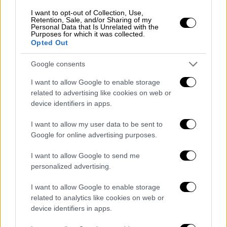
Οικονομία
|
20.11.2022 08:51
I want to opt-out of Collection, Use,
Retention, Sale, and/or Sharing of my
Ποια οφέλη παρουσιάζει η εξόρυξη
Personal Data that Is Unrelated with the
Purposes for which it was collected.
υδρογονανθράκων - Οι εκτιμήσεις των
Opted Out
ειδικών
Google consents
Σύμφωνα με τις επίσημες εκτιμήσεις του
υπουργείου Περιβάλλοντος και Ενέργειας
I want to allow Google to enable storage
related to advertising like cookies on web or
κατά την περίοδο υπογραφής των
device identifiers in apps.
συμβάσεων παραχώρησης περιοχών της
Δυτικής Ελλάδας για έρευνες, για κάθε 100
I want to allow my user data to be sent to
εκατομμύρια βαρέλια πετρελαίου και με
Google for online advertising purposes.
υπόθεση για την τιμή του πετρελαίου στα 90
δολάρια το βαρέλι, το Δημόσιο εισπράττει 6
I want to allow Google to send me
personalized advertising.
δισεκ. ευρώ
I want to allow Google to enable storage
related to analytics like cookies on web or
device identifiers in apps.