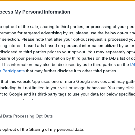
πλανήτη με παρόμοιες
θερμοκρασίες με τη Γη
ocess My Personal Information
Κε
Τι κάνει σημαντική αυτή την
Κ
to opt-out of the sale, sharing to third parties, or processing of your per
ανακάλυψη - Η σημασία ύπαρξης
formation for targeted advertising by us, please use the below opt-out s
0
ήπιων θερμοκρασιών σε πλανήτη-
r selection. Please note that after your opt-out request is processed y
γίγαντα
eing interest-based ads based on personal information utilized by us or
disclosed to third parties prior to your opt-out. You may separately opt-
losure of your personal information by third parties on the IAB’s list of
. This information may also be disclosed by us to third parties on the
IA
Τεχνολογία
|
20.05.2026 05:30
ΑΠ
Participants
that may further disclose it to other third parties.
Κοσμοϊστορικό επίτευγμα:
Β
Εκκολάφτηκε ο πρώτος νεοσσός
 that this website/app uses one or more Google services and may gath
θ
including but not limited to your visit or usage behaviour. You may click 
από τεχνητό αυγό - Γιατί αντιδρούν
 to Google and its third-party tags to use your data for below specifi
οι επιστήμονες
ogle consent section.
Έντονη δυσαρέσκεια έχει προκαλέσει
στην επιστημονική κοινότητα το νέο
l Data Processing Opt Outs
ΑΠ
επίτευγμα της αμφιλεγόμενης
Μ
o opt-out of the Sharing of my personal data.
εταιρείας