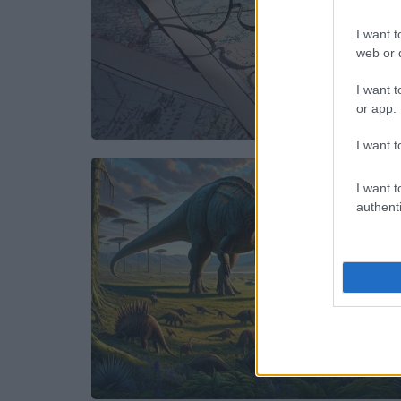
I want t
web or d
I want t
or app.
I want t
I want t
authenti