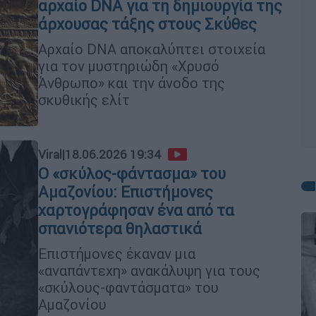
αρχαίο DNA για τη δημιουργία της
άρχουσας τάξης στους Σκύθες
Αρχαίο DNA αποκαλύπτει στοιχεία
για τον μυστηριώδη «Χρυσό
Άνθρωπο» και την άνοδο της
σκυθικής ελίτ
Viral
|
18.06.2026 19:34
Ο «σκύλος-φάντασμα» του
Αμαζονίου: Επιστήμονες
χαρτογράφησαν ένα από τα
σπανιότερα θηλαστικά
Επιστήμονες έκαναν μια
«αναπάντεχη» ανακάλυψη για τους
«σκύλους-φαντάσματα» του
Αμαζονίου