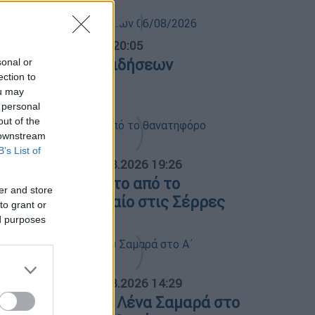
ντρικό...
|
06.08.2026 20:05
εντρικό δελτίο ειδήσεων
sonal or
ection to
6/08/2026
ou may
 personal
out of the
 downstream
B’s List of
ΟΣΠΑΣΜΑΤΑ...
|
07.08.2026 19:26
ίντεο ντοκουμέντο από το
er and store
ανατηφόρο τροχαίο στις Σέρρες
to grant or
ed purposes
ΟΣΠΑΣΜΑΤΑ...
|
07.08.2026 14:29
νημόσυνο για τη Λένα Σαμαρά στο