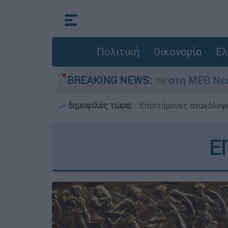
Πολιτική
Οικονομία
Ελ
μερών - Νοσηλευόταν στη ΜΕΘ Νεογνών
BREAKING NEWS:
Ma
δημοφιλές τώρα:
Επιστήμονες ανακάλυψα
Ε