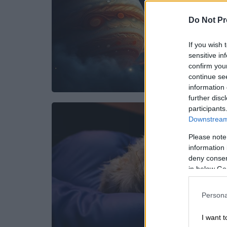
Do Not Pr
If you wish 
sensitive in
confirm you
continue se
information 
further disc
participants
Downstream 
Please note
information 
deny consent
in below Go
Persona
I want t