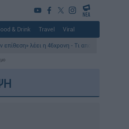
ood & Drink
Travel
Viral
ει η 46χρονη - Τι αποκάλυψε στους αστυνομικούς
σμο
ΨΗ