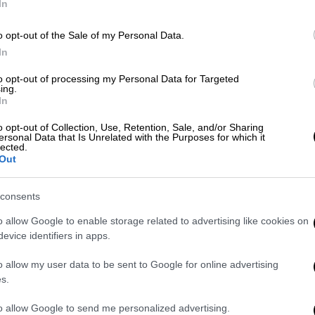
Α
In
o opt-out of the Sale of my Personal Data.
Κόσμος
|
04.05.2026 22:28
In
Ο προφήτης... George Lucas:
ΑΘ
to opt-out of processing my Personal Data for Targeted
Ανακαλύφθηκαν 27 νέοι πλανήτες
Α
ing.
In
που περιστρέφονται γύρω από δύο
άστρα
o opt-out of Collection, Use, Retention, Sale, and/or Sharing
ersonal Data that Is Unrelated with the Purposes for which it
lected.
Ανήμερα της Ημέρας του Star Wars, οι
Out
επιστήμονες ανακάλυψαν σχεδόν 30
πιθανούς... Τατουίν
consents
o allow Google to enable storage related to advertising like cookies on
evice identifiers in apps.
Κόσμος
|
04.05.2026 20:37
o allow my user data to be sent to Google for online advertising
s.
Εντυπωσιακή ανακάλυψη:
Επιστήμονες βρήκαν κομμάτι από
to allow Google to send me personalized advertising.