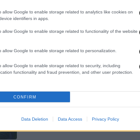
χαμένη ήπειρο κάτω από τις ΗΠΑ
o allow Google to enable storage related to analytics like cookies on
Τι εικάζεται πως είναι το εν λόγω
evice identifiers in apps.
στρώμα φλοιού και πώς
ανακαλύφθηκε
o allow Google to enable storage related to functionality of the website
o allow Google to enable storage related to personalization.
Κόσμος
|
15.04.2026 20:32
o allow Google to enable storage related to security, including
Εντυπωσιακή ανακάλυψη: Οι
cation functionality and fraud prevention, and other user protection.
πρόγονοι των θηλαστικών
γεννούσαν αυγά - Τι έδειξε η
μελέτη
CONFIRM
Ένα απολίθωμα ηλικίας 250
εκατομμυρίων ετών αλλάζει όσα
Data Deletion
Data Access
Privacy Policy
ξέραμε