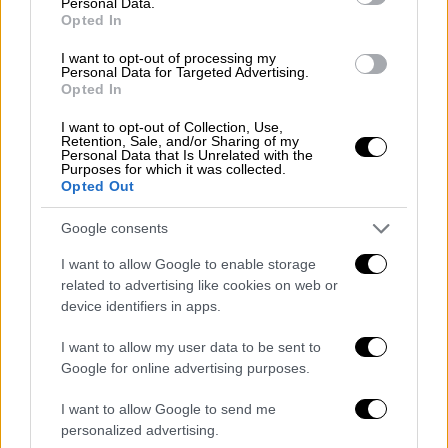
Personal Data.
Opted In
I want to opt-out of processing my
Στο παρελθόν, επιστήμονες
είχαν
Personal Data for Targeted Advertising.
Opted In
προσπαθήσει να δημιουργήσουν ψεύτικο
αυγό
, αλλά δυσκολεύτηκαν να επιτύχουν τη
I want to opt-out of Collection, Use,
Retention, Sale, and/or Sharing of my
σωστή ροή αέρα μέσα από το «κέλυφος». Η
Personal Data that Is Unrelated with the
εφεύρεση της Colossal αποτελείται από μια
Purposes for which it was collected.
Opted Out
δομή πλέγματος και μια μεμβράνη με βάση τη
σιλικόνη που
«αντιστοιχεί στην ικανότητα
Google consents
μεταφοράς οξυγόνου ενός φυσικού
I want to allow Google to enable storage
κελύφους αυγού»
, ανέφερε η εταιρεία. Αν
related to advertising like cookies on web or
όντως είναι τόσο επιτυχημένη όσο
device identifiers in apps.
ισχυρίζονται, πρόκειται για επίτευγμα «για
I want to allow my user data to be sent to
το οποίο
δεν υπάρχουν συγκρίσιμα
Google for online advertising purposes.
προηγούμενα
», δήλωσε ο Κάρλες Λαλουέθα-
Φοξ, ειδικός στις τεχνικές ανάκτησης DNA.
I want to allow Google to send me
personalized advertising.