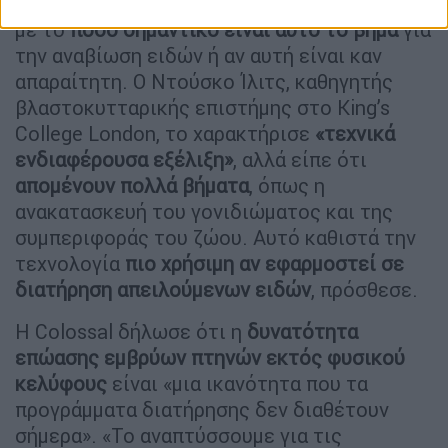
Άλλοι
εμφανίζονται επιφυλακτικοί
σχετικά
με το
πόσο σημαντικό είναι αυτό το βήμα
για
την αναβίωση ειδών ή αν αυτή είναι καν
απαραίτητη. Ο Ντούσκο Ίλιτς, καθηγητής
βλαστοκυτταρικής επιστήμης στο King’s
College London, το χαρακτήρισε
«τεχνικά
ενδιαφέρουσα εξέλιξη»
, αλλά είπε ότι
απομένουν πολλά βήματα
, όπως η
ανακατασκευή του γονιδιώματος και της
συμπεριφοράς του ζώου. Αυτό καθιστά την
τεχνολογία
πιο χρήσιμη αν εφαρμοστεί σε
διατήρηση απειλούμενων ειδών
, πρόσθεσε.
Η Colossal δήλωσε ότι η
δυνατότητα
επώασης εμβρύων πτηνών εκτός φυσικού
κελύφους
είναι «μια ικανότητα που τα
προγράμματα διατήρησης δεν διαθέτουν
σήμερα». «Το αναπτύσσουμε για τις