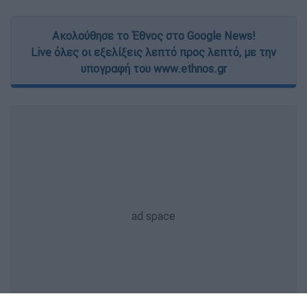
Ακολούθησε το Έθνος στο Google News!
Live όλες οι εξελίξεις λεπτό προς λεπτό, με την
υπογραφή του www.ethnos.gr