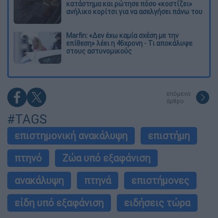
κατάστημα και ρώτησε πόσο «κοστίζει»
ανήλικο κορίτσι για να ασελγήσει πάνω του
Marfin: «Δεν έχω καμία σχέση με την
επίθεση» λέει η 46χρονη - Τι αποκάλυψε
στους αστυνομικούς
επόμενο
άρθρο
#TAGS
επιστημονική ανακάλυψη
επιστήμη
πτηνό
Ζώα υπό εξαφάνιση
ανακάλυψη
πτηνά
επιστήμονες
είδη υπό εξαφάνιση
ειδήσεις τώρα