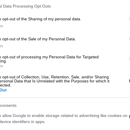
l Data Processing Opt Outs
Με
o opt-out of the Sharing of my personal data.
Μ
Our Network
|
28.02.2024 20:20
In
0
Ηλίας Λογοθέτης: Η τελευταία
δημόσια εμφάνιση και τα
o opt-out of the Sale of my Personal Data.
In
προβλήματα υγείας
Κε
Όσα είχε εκμυστηρευτεί ο
to opt-out of processing my Personal Data for Targeted
ing.
Κ
Αλέξανδρος Λογοθέτης για την υγεία
In
0
του πατέρα του
o opt-out of Collection, Use, Retention, Sale, and/or Sharing
ersonal Data that Is Unrelated with the Purposes for which it
lected.
Out
Lifestyle
|
19.11.2019 13:44
ΑΠ
consents
Ο ηθοποιός Αλέξανδρος
Ε
Λογοθέτης «αδειάζει» τη Nielsen -
o allow Google to enable storage related to advertising like cookies on
τ
Αμφισβητεί τα ποσοστά
evice identifiers in apps.
τηλεθέασης