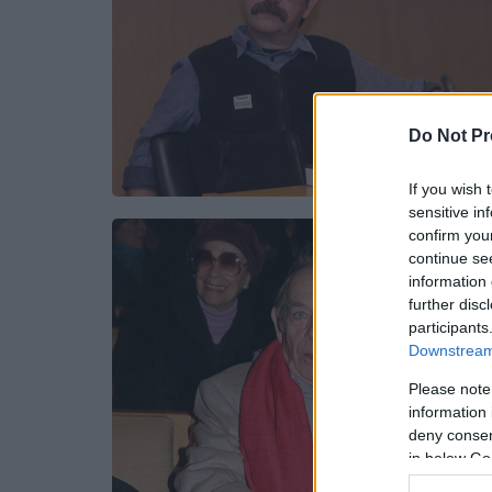
Do Not Pr
If you wish 
sensitive in
confirm you
continue se
information 
further disc
participants
Downstream 
Please note
information 
deny consent
in below Go