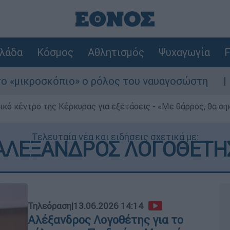
λάδα
Κόσμος
Αθλητισμός
Ψυχαγωγία
F
κροσκόπιο» ο ρόλος του ναυαγοσώστη
Συνα
ρικό κέντρο της Κέρκυρας για εξετάσεις - «Με θάρρος, θα σ
Τελευταία νέα και ειδήσεις σχετικά με:
ΑΛΕΞΑΝΔΡΟΣ ΛΟΓΟΘΕΤΗ
Τηλεόραση
|
13.06.2026 14:14
Αλέξανδρος Λογοθέτης για το