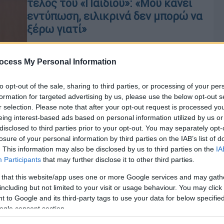
τέλος του «Παιδιού»: «Μου κάνει
εντύπωση, ειλικρινά δεν μπορώ να
ξέρω γιατί»
Ο ηθοποιός ξέσπασε μετά την
απόφαση της δημόσια τηλεόρασης
ocess My Personal Information
to opt-out of the sale, sharing to third parties, or processing of your per
formation for targeted advertising by us, please use the below opt-out s
r selection. Please note that after your opt-out request is processed y
Lifestyle
|
28.02.2024 20:39
eing interest-based ads based on personal information utilized by us or
Όταν ο Θανάσης Βέγγος εξύμνησε
disclosed to third parties prior to your opt-out. You may separately opt-
losure of your personal information by third parties on the IAB’s list of
τον Ηλία Λογοθέτη - Η ανάρτηση
. This information may also be disclosed by us to third parties on the
IA
Δεληβοριά
Participants
that may further disclose it to other third parties.
Ο Φοίβος Δεληβοριάς, λίγες ώρες
Με
 that this website/app uses one or more Google services and may gath
μετά τον θάνατο του Ηλία Λογοθέτη,
Μ
including but not limited to your visit or usage behaviour. You may click 
γνωστοποιεί μία ιστορία του
0
 to Google and its third-party tags to use your data for below specifi
παρελθόντος
ogle consent section.