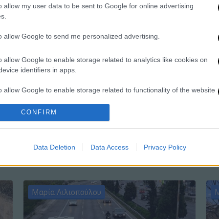
o allow my user data to be sent to Google for online advertising
«Πρόκειται για παιχνιδάκι που
s.
παίζεται στην πλάτη πολλών και
to allow Google to send me personalized advertising.
κοροϊδεύει τον κόσμο, γιατί βολεύει
ΑΠ
κάποιους» τονίζει ο γνωστός
Τ
o allow Google to enable storage related to analytics like cookies on
ηθοποιός
4
evice identifiers in apps.
o allow Google to enable storage related to functionality of the website
ίας Λογοθέτης
Alpha TV
CONFIRM
o allow Google to enable storage related to personalization.
ριάς
ΕΡΤ
o allow Google to enable storage related to security, including
Data Deletion
Data Access
Privacy Policy
cation functionality and fraud prevention, and other user protection.
Μαρία Λιλιοπούλου
Μ