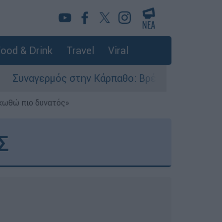
ood & Drink
Travel
Viral
γερμός στην Κάρπαθο: Βρέθηκαν παλιά πυρομαχι
ηκωθώ πιο δυνατός»
Σ