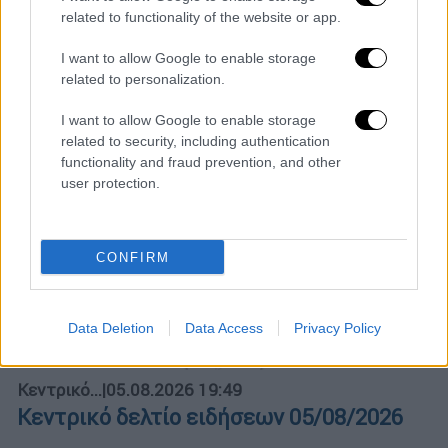
related to functionality of the website or app.
POPULAR VIDEOS
I want to allow Google to enable storage
related to personalization.
Κεντρικό...
|
06.08.2026 20:05
I want to allow Google to enable storage
related to security, including authentication
Κεντρικό δελτίο ειδήσεων 06/08/2026
functionality and fraud prevention, and other
user protection.
ΑΠΟΣΠΑΣΜΑΤΑ...
|
06.08.2026 18:49
CONFIRM
Φωτιά στη Σκύρο: Τεράστιες φλόγες και
ολονύχτια μάχη
Data Deletion
Data Access
Privacy Policy
Κεντρικό...
|
05.08.2026 19:49
Κεντρικό δελτίο ειδήσεων 05/08/2026