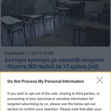
Ελλάδα
|
08.11.2019 20:06
Δεύτερο κρούσμα με «παιχνίδι πνιγμού»
- Θύματα 900 παιδιά σε 10 χρόνια (vid)
Το βίντεο που φέρνει στο φως το OPEN
έχει ανεβάσει μια μαθήτρια που πηγαίνει
Do Not Process My Personal Information
στο Γυμνάσιο στο Λουτράκι
If you wish to opt-out of the sale, sharing to third parties, or
processing of your personal or sensitive information for
targeted advertising by us, please use the below opt-out
section to confirm your selection. Please note that after your