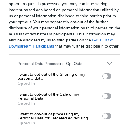
opt-out request is processed you may continue seeing
interest-based ads based on personal information utilized by
us or personal information disclosed to third parties prior to
your opt-out. You may separately opt-out of the further
disclosure of your personal information by third parties on the
IAB’s list of downstream participants. This information may
also be disclosed by us to third parties on the
IAB’s List of
Downstream Participants
that may further disclose it to other
third parties.
Please note that this website/app uses one or more Google
Personal Data Processing Opt Outs
services and may gather and store information including but
Ελλάδα
|
27.10.2018 23:18
not limited to your visit or usage behaviour. You may click to
I want to opt-out of the Sharing of my
Οι μόδες που κάνουν το Διαδίκτυο
personal data.
grant or deny consent to Google and its third-party tags to
Opted In
παγίδα θανάτου για τους νέους
use your data for below specified purposes in below Google
consent section.
I want to opt-out of the Sale of my
Τα «παιχνίδια δοκιμασιών» έχουν σπρώξει
Personal Data.
στον θάνατο εκατοντάδες εφήβους,
Opted In
προκαλώντας συναγερμό στις Αρχές.
I want to opt-out of processing my
Personal Data for Targeted Advertising.
ΑΛΛΑ #TAGS
Opted In