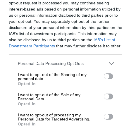
opt-out request is processed you may continue seeing
Μετά από σχεδόν 50 χρόνια πορείας στη
interest-based ads based on personal information utilized by
us or personal information disclosed to third parties prior to
μουσική βιομηχανία
your opt-out. You may separately opt-out of the further
disclosure of your personal information by third parties on the
IAB’s list of downstream participants. This information may
also be disclosed by us to third parties on the
IAB’s List of
Downstream Participants
that may further disclose it to other
third parties.
Please note that this website/app uses one or more Google
Personal Data Processing Opt Outs
services and may gather and store information including but
not limited to your visit or usage behaviour. You may click to
I want to opt-out of the Sharing of my
personal data.
grant or deny consent to Google and its third-party tags to
Opted In
use your data for below specified purposes in below Google
consent section.
I want to opt-out of the Sale of my
Personal Data.
Μουσική
|
07.11.2019 16:24
Opted In
Με Deep Purple γιορτάζει το Rockwave
I want to opt-out of processing my
Festival
Personal Data for Targeted Advertising.
Opted In
Το δημοφιλές συγκρότημα θα εμφανιστεί