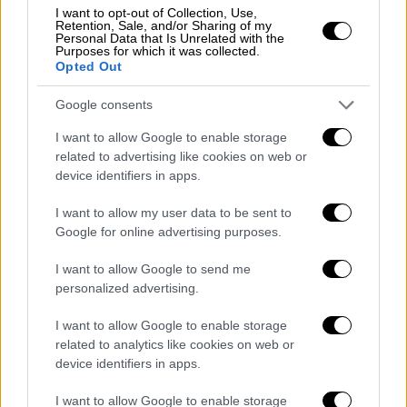
ζωντανά στις 6 Ιουνίου, στο Terra Vibe Park
I want to opt-out of Collection, Use,
Retention, Sale, and/or Sharing of my
της Μαλακάσας, στο πλαίσιο της
Personal Data that Is Unrelated with the
Purposes for which it was collected.
ευρωπαϊκής του περιοδείας.
Opted Out
ΑΛΛΑ #TAGS
Google consents
τραγουδιστής
συναυλία
I want to allow Google to enable storage
related to advertising like cookies on web or
συγκρότημα
σύνταξη
device identifiers in apps.
Iron Maiden
Metallica
I want to allow my user data to be sent to
Google for online advertising purposes.
Florence and the Machine
I want to allow Google to send me
personalized advertising.
I want to allow Google to enable storage
related to analytics like cookies on web or
device identifiers in apps.
I want to allow Google to enable storage