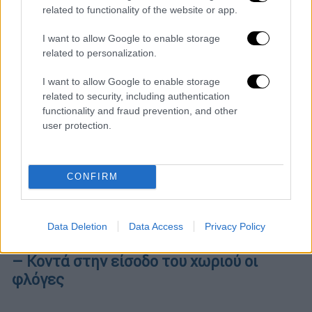
related to functionality of the website or app.
I want to allow Google to enable storage
related to personalization.
I want to allow Google to enable storage
related to security, including authentication
functionality and fraud prevention, and other
user protection.
POPULAR VIDEOS
CONFIRM
Ώρα Ελλάδος...
|
10.08.2026 08:39
Data Deletion
Data Access
Privacy Policy
Ηλεία: Φωτιά τώρα στο χωριό Μουζάκι
– Κοντά στην είσοδο του χωριού οι
φλόγες