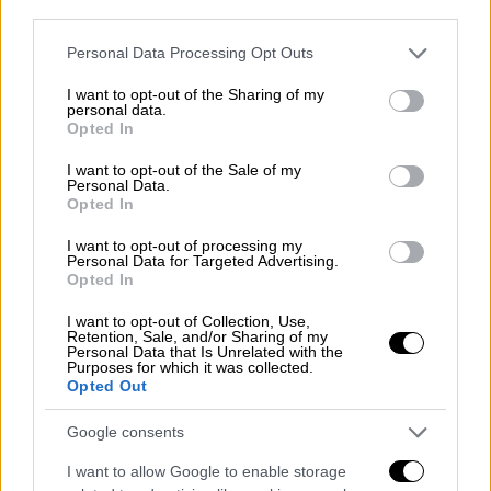
third parties.
Please note that this website/app uses one or more Google
Personal Data Processing Opt Outs
services and may gather and store information including but
not limited to your visit or usage behaviour. You may click to
I want to opt-out of the Sharing of my
personal data.
grant or deny consent to Google and its third-party tags to
Opted In
use your data for below specified purposes in below Google
consent section.
I want to opt-out of the Sale of my
Personal Data.
Opted In
I want to opt-out of processing my
Personal Data for Targeted Advertising.
Opted In
I want to opt-out of Collection, Use,
Retention, Sale, and/or Sharing of my
Personal Data that Is Unrelated with the
Purposes for which it was collected.
Opted Out
Πολιτική
|
22.06.2023 20:52
Δημοσκόπηση Pulse: Η διαφορά ΝΔ με
Google consents
ΣΥΡΙΖΑ και τα σενάρια κατανομής
I want to allow Google to enable storage
εδρών - Τι θέλουν οι πολίτες εάν δεν