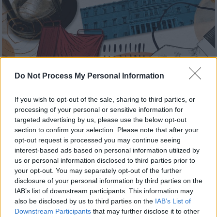
Do Not Process My Personal Information
If you wish to opt-out of the sale, sharing to third parties, or
processing of your personal or sensitive information for
Πολιτική
|
23.06.2023 06:45
targeted advertising by us, please use the below opt-out
Τι δείχνουν 3 δημοσκοπήσεις μια ανάσα
section to confirm your selection. Please note that after your
opt-out request is processed you may continue seeing
από τις εκλογές: Κοντά σε αυτοδυναμία
interest-based ads based on personal information utilized by
η ΝΔ – Μάχη των μικρών κομμάτων για
us or personal information disclosed to third parties prior to
είσοδο στη Βουλή – Τα σενάρια και οι
your opt-out. You may separately opt-out of the further
έδρες
disclosure of your personal information by third parties on the
IAB’s list of downstream participants. This information may
Τι δείχνουν τα στοιχεία – Πόσοι θα
also be disclosed by us to third parties on the
IAB’s List of
αλλάξουν την ψήφο τους
Downstream Participants
that may further disclose it to other