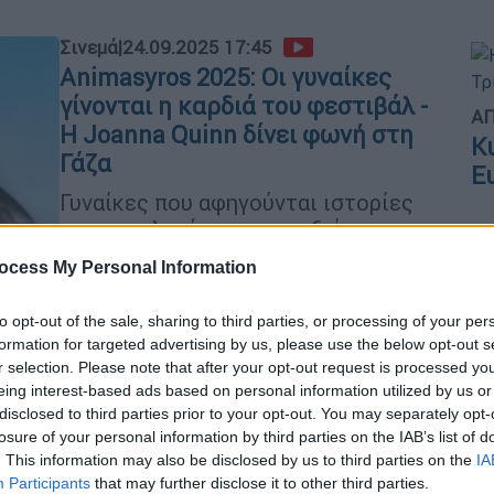
Σινεμά
|
24.09.2025 17:45
Animasyros 2025: Οι γυναίκες
γίνονται η καρδιά του φεστιβάλ -
ΑΠ
Η Joanna Quinn δίνει φωνή στη
Κ
Γάζα
Ε
Γυναίκες που αφηγούνται ιστορίες
για τον πλανήτη, τη μοναξιά, τη
γυναικεία φύση και το μέλλον της
ocess My Personal Information
ανθρωπότητας βρίσκονται φέτος στο
κέντρο του Animasyros. Ένα
to opt-out of the sale, sharing to third parties, or processing of your per
φεστιβάλ που ανοίγει νέους δρόμους
formation for targeted advertising by us, please use the below opt-out s
για το animation και τη θέση των
r selection. Please note that after your opt-out request is processed y
δημιουργών του
eing interest-based ads based on personal information utilized by us or
disclosed to third parties prior to your opt-out. You may separately opt-
losure of your personal information by third parties on the IAB’s list of
. This information may also be disclosed by us to third parties on the
IA
Participants
that may further disclose it to other third parties.
Πολιτισμός
|
02.07.2025 15:50