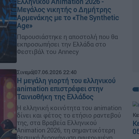
Ελληνικού Animation 2026 -
Μεγάλος νικητής ο Δημήτρης
Αρμενάκης με το «The Synthetic
Age»
Παρουσιάστηκε η αποστολή που θα
εκπροσωπήσει την Ελλάδα στο
Φεστιβάλ του Annecy
Σινεμά
|
07.06.2026 22:40
H μεγάλη γιορτή του ελληνικού
animation επιστρέφει στην
Ταινιοθήκη της Ελλάδος
Η ελληνική κοινότητα του animation
δίνει και φέτος το ετήσιο ραντεβού
Κε
της, στα Βραβεία Ελληνικού
Κ
Animation 2026, τη σημαντικότερη
0
θεσμική διοργάνωση αφιερωμένη