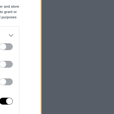
er and store
to grant or
ed purposes