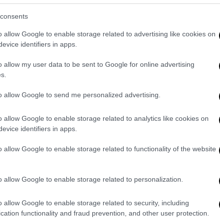
μέσα από 45 επιλεγμένες ταινίες και
consents
ένα πλούσιο πρόγραμμα παράλληλων
εκδηλώσεων
o allow Google to enable storage related to advertising like cookies on
evice identifiers in apps.
Σινεμά
|
03.10.2024 10:00
o allow my user data to be sent to Google for online advertising
Ο Γιάννης Χριστοφόρου είναι ένα
s.
«εύφορο έδαφος», έτοιμο να
to allow Google to send me personalized advertising.
καλλιεργηθεί και ν' αποδώσει
καρπούς
o allow Google to enable storage related to analytics like cookies on
Ο φετινός νικητής του Animasyros
evice identifiers in apps.
μιλάει στο ethnos.gr για τη νέα του
o allow Google to enable storage related to functionality of the website
ταινία, «Underground», μια αλληγορική
ιστορία που εξερευνά τη σχέση μας
με τη φύση, τον κύκλο της ζωής και
o allow Google to enable storage related to personalization.
την αναζήτηση του εαυτού μας
o allow Google to enable storage related to security, including
cation functionality and fraud prevention, and other user protection.
Σινεμά
|
30.09.2024 16:24