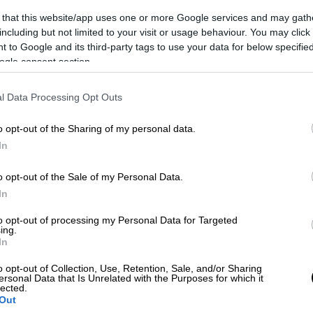
Γιατί αγαπάμε και στηρίζουμε τα
 that this website/app uses one or more Google services and may gath
ελληνικά φεστιβάλ - Στην
including but not limited to your visit or usage behaviour. You may click 
 to Google and its third-party tags to use your data for below specifi
Αστυπάλαια η παράδοση κάνει
ogle consent section.
ρεμίξ με το σήμερα
Τα φεστιβάλ αποτελούν αφορμή για
l Data Processing Opt Outs
να γιορτάσουμε όλα όσα μας ενώνουν
o opt-out of the Sharing of my personal data.
In
Σινεμά
|
18.03.2025 18:25
o opt-out of the Sale of my Personal Data.
25 Χρόνια Φεστιβάλ Γαλλόφωνου
In
Κινηματογράφου: Γιορτή, χαρά,
to opt-out of processing my Personal Data for Targeted
μαγεία, ελπίδα - Οι πιο δυνατές
ing.
In
στιγμές
o opt-out of Collection, Use, Retention, Sale, and/or Sharing
Με κεντρικό θέμα τη «Γιορτή», το
ersonal Data that Is Unrelated with the Purposes for which it
lected.
φεστιβάλ προσκαλεί το κοινό σ' ένα
Out
μοναδικό κινηματογραφικό ταξίδι