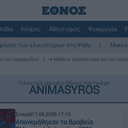
λάδα
Κόσμος
Αθλητισμός
Ψυχαγωγία
F
ικοπτέρων στη Ψάθα
Μακελειό στη Βόρεια 
δα των εφημερίδων
|
➔ Μάθετε περισσότερα για τον καιρό
Τελευταία νέα και ειδήσεις σχετικά με:
ANIMASYROS
Σινεμά
|
17.06.2026 17:15
Απονεμήθηκαν τα Βραβεία