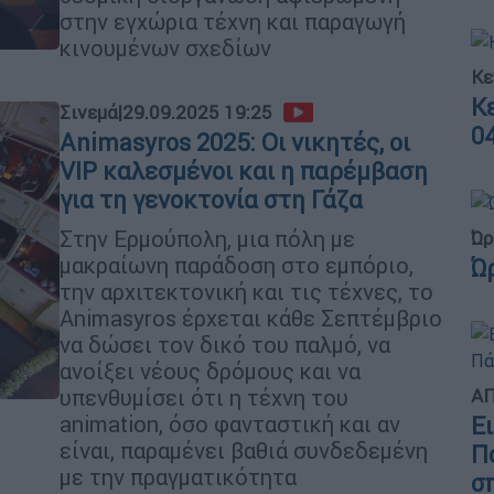
στην εγχώρια τέχνη και παραγωγή
κινουμένων σχεδίων
Κε
Κ
Σινεμά
|
29.09.2025 19:25
0
Animasyros 2025: Οι νικητές, οι
VIP καλεσμένοι και η παρέμβαση
για τη γενοκτονία στη Γάζα
Στην Ερμούπολη, μια πόλη με
Ώρ
μακραίωνη παράδοση στο εμπόριο,
Ώ
την αρχιτεκτονική και τις τέχνες, το
Animasyros έρχεται κάθε Σεπτέμβριο
να δώσει τον δικό του παλμό, να
ανοίξει νέους δρόμους και να
υπενθυμίσει ότι η τέχνη του
ΑΠ
animation, όσο φανταστική και αν
Ε
είναι, παραμένει βαθιά συνδεδεμένη
Π
με την πραγματικότητα
σ