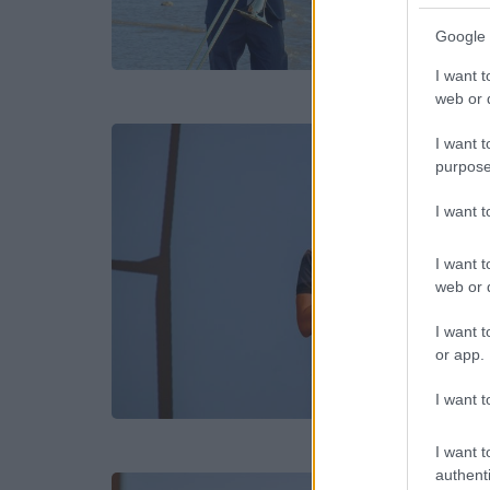
Google 
I want t
web or d
I want t
purpose
I want 
I want t
web or d
I want t
or app.
I want t
I want t
authenti