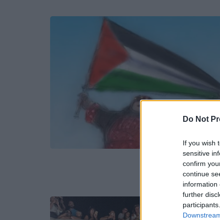
Do Not Pr
If you wish 
sensitive in
confirm you
continue se
information 
further disc
participants
Downstream 