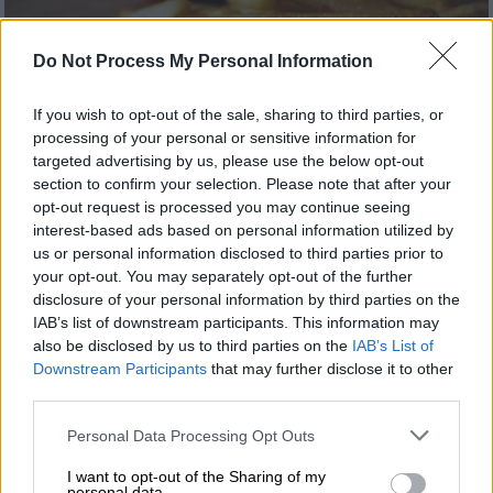
Do Not Process My Personal Information
If you wish to opt-out of the sale, sharing to third parties, or
processing of your personal or sensitive information for
targeted advertising by us, please use the below opt-out
section to confirm your selection. Please note that after your
opt-out request is processed you may continue seeing
interest-based ads based on personal information utilized by
us or personal information disclosed to third parties prior to
your opt-out. You may separately opt-out of the further
Κόσμος
|
03.09.2019 12:18
disclosure of your personal information by third parties on the
Έφηβος έμεινε τυφλός γιατί έτρωγε
IAB’s list of downstream participants. This information may
also be disclosed by us to third parties on the
IAB’s List of
μόνο τηγανιτές πατάτες
Downstream Participants
that may further disclose it to other
«Είχε τυφλά σημεία ακριβώς στο κέντρο της
third parties.
όρασής του. Αυτό σημαίνει ότι δεν μπορεί
Please note that this website/app uses one or more Google
Personal Data Processing Opt Outs
να οδηγήσει και πολύ δύσκολα μπορεί να
services and may gather and store information including but
διαβάσει, να παρακολουθήσει τηλεόραση ή
not limited to your visit or usage behaviour. You may click to
I want to opt-out of the Sharing of my
personal data.