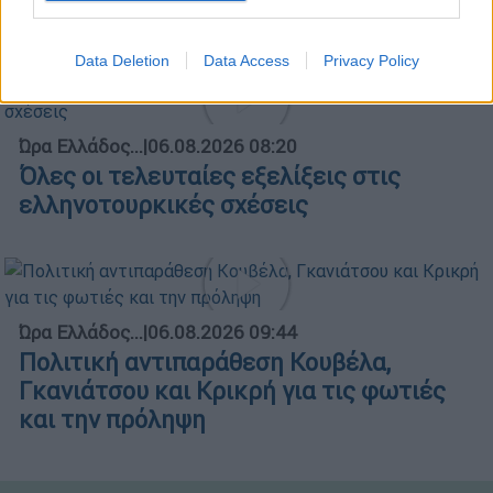
Ώρα Ελλάδος 05/08/2026
Data Deletion
Data Access
Privacy Policy
Ώρα Ελλάδος...
|
06.08.2026 08:20
Όλες οι τελευταίες εξελίξεις στις
ελληνοτουρκικές σχέσεις
Ώρα Ελλάδος...
|
06.08.2026 09:44
Πολιτική αντιπαράθεση Κουβέλα,
Γκανιάτσου και Κρικρή για τις φωτιές
και την πρόληψη