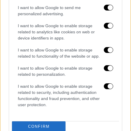
I want to allow Google to send me
personalized advertising.
I want to allow Google to enable storage
related to analytics like cookies on web or
POPULAR VIDEOS
device identifiers in apps.
I want to allow Google to enable storage
related to functionality of the website or app.
Ώρα Ελλάδος...
|
06.08.2026 10:06
Ώρα Ελλάδος 06/08/2026
I want to allow Google to enable storage
related to personalization.
I want to allow Google to enable storage
Κεντρικό...
|
05.08.2026 19:49
related to security, including authentication
functionality and fraud prevention, and other
Κεντρικό δελτίο ειδήσεων 05/08/2026
user protection.
CONFIRM
Ώρα Ελλάδος...
|
05.08.2026 13:36