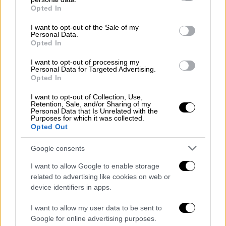
να διακρίνει πρόσωπα», εξηγεί η δρ. Ατάν
grant or deny consent to Google and its third-party tags to
Opted In
use your data for below specified purposes in below Google
ΑΛΛΑ #TAGS
consent section.
I want to opt-out of the Sale of my
Personal Data.
Παγκόσμιος Οργανισμός Υγείας
Opted In
Μεγάλη Βρετανία
τρόφιμα
I want to opt-out of processing my
Personal Data for Targeted Advertising.
Opted In
τύφλωση
ειδήσεις τώρα
I want to opt-out of Collection, Use,
Retention, Sale, and/or Sharing of my
Personal Data that Is Unrelated with the
Purposes for which it was collected.
Opted Out
Google consents
I want to allow Google to enable storage
related to advertising like cookies on web or
device identifiers in apps.
I want to allow my user data to be sent to
Google for online advertising purposes.