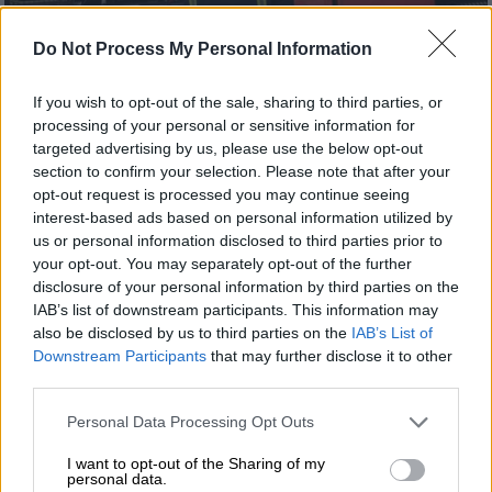
Do Not Process My Personal Information
If you wish to opt-out of the sale, sharing to third parties, or
processing of your personal or sensitive information for
Ελλάδα
|
03.08.2025 18:49
targeted advertising by us, please use the below opt-out
Συνελήφθη άντρας για εμπρησμό στο
section to confirm your selection. Please note that after your
Μενίδι - Ο υπαίτιος έβαλε φωτιά σε
opt-out request is processed you may continue seeing
απορρίμματα
interest-based ads based on personal information utilized by
us or personal information disclosed to third parties prior to
Θα οδηγηθεί στην αρμόδια Εισαγγελική αρχή
your opt-out. You may separately opt-out of the further
disclosure of your personal information by third parties on the
IAB’s list of downstream participants. This information may
also be disclosed by us to third parties on the
IAB’s List of
Downstream Participants
that may further disclose it to other
third parties.
Please note that this website/app uses one or more Google
Personal Data Processing Opt Outs
services and may gather and store information including but
not limited to your visit or usage behaviour. You may click to
I want to opt-out of the Sharing of my
personal data.
grant or deny consent to Google and its third-party tags to