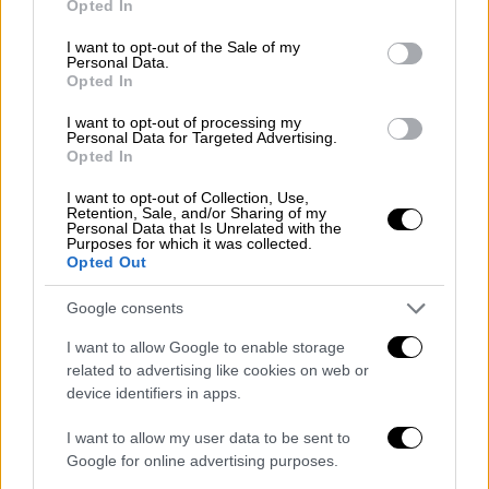
Opted In
use your data for below specified purposes in below Google
consent section.
I want to opt-out of the Sale of my
Personal Data.
Opted In
I want to opt-out of processing my
Personal Data for Targeted Advertising.
Opted In
Ελλάδα
|
26.05.2025 16:25
Θεσσαλονίκη: Ένας τραυματίας σε
I want to opt-out of Collection, Use,
Retention, Sale, and/or Sharing of my
εργατικό ατύχημα
Personal Data that Is Unrelated with the
Purposes for which it was collected.
Opted Out
Έπεσε από ύψος τριών μέτρων ενώ
εκτελούσε εργασίες
Google consents
I want to allow Google to enable storage
related to advertising like cookies on web or
device identifiers in apps.
I want to allow my user data to be sent to
Google for online advertising purposes.