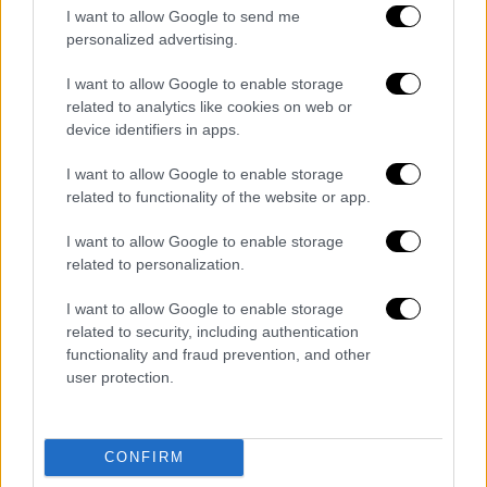
I want to allow Google to send me
personalized advertising.
I want to allow Google to enable storage
related to analytics like cookies on web or
device identifiers in apps.
I want to allow Google to enable storage
related to functionality of the website or app.
Ελλάδα
|
22.02.2025 08:06
Μυστήριο με την εξαφάνιση του
I want to allow Google to enable storage
εισοδηματία στη Γλυφάδα - Ο αδερφός
related to personalization.
του «βλέπει» απαγωγή
I want to allow Google to enable storage
Τα ίχνη του εύπορου εισοδηματία έχουν
related to security, including authentication
χαθεί
functionality and fraud prevention, and other
user protection.
CONFIRM