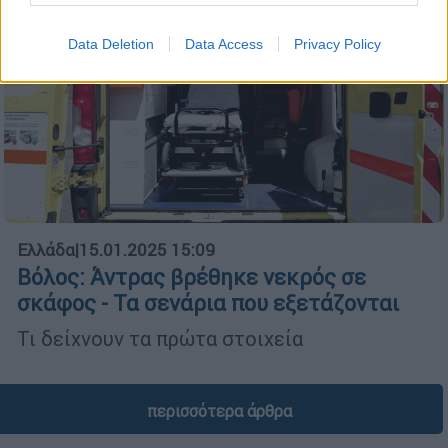
Data Deletion
Data Access
Privacy Policy
Ελλάδα
|
15.01.2025 15:09
Βόλος: Άντρας βρέθηκε νεκρός σε
σκάφος - Τα σενάρια που εξετάζονται
Τι δείχνουν τα πρώτα στοιχεία
περισσότερα άρθρα