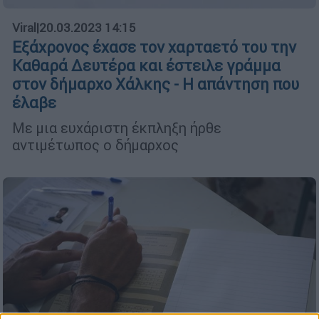
Viral
|
20.03.2023 14:15
Εξάχρονος έχασε τον χαρταετό του την
Καθαρά Δευτέρα και έστειλε γράμμα
στον δήμαρχο Χάλκης - Η απάντηση που
έλαβε
Με μια ευχάριστη έκπληξη ήρθε
αντιμέτωπος ο δήμαρχος