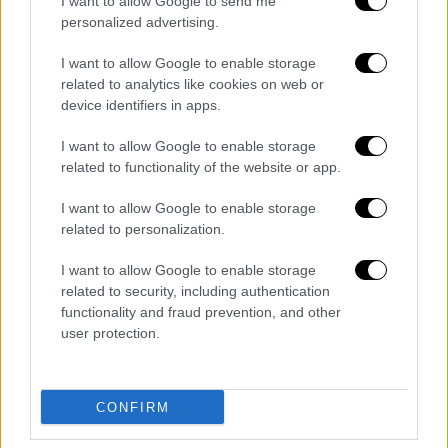
και οι λυγμοί με πνίγουν. Αφήνω το μικρό
I want to allow Google to send me
personalized advertising.
μου το παιδί στις στοργικές φροντίδες
σου...»
I want to allow Google to enable storage
related to analytics like cookies on web or
ΑΛΛΑ #TAGS
device identifiers in apps.
ειδήσεις τώρα
Γαλλία
Ρόδος
I want to allow Google to enable storage
related to functionality of the website or app.
παιδί
καφές
προσφυγικό
I want to allow Google to enable storage
viral
related to personalization.
I want to allow Google to enable storage
related to security, including authentication
functionality and fraud prevention, and other
user protection.
CONFIRM