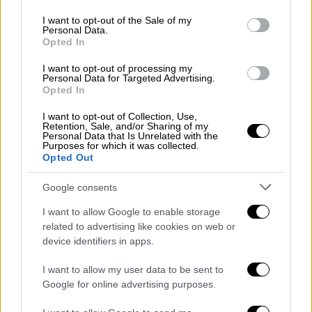
use your data for below specified purposes in below Google
consent section.
I want to opt-out of the Sale of my
Personal Data.
Opted In
I want to opt-out of processing my
Personal Data for Targeted Advertising.
Opted In
I want to opt-out of Collection, Use,
Retention, Sale, and/or Sharing of my
Personal Data that Is Unrelated with the
Purposes for which it was collected.
Opted Out
Google consents
I want to allow Google to enable storage
Ελλάδα
|
07.04.2019 17:26
related to advertising like cookies on web or
Η τραγική μάνα της Καλαμαριάς: Ένα
device identifiers in apps.
γράμμα του 1942 για την προσφυγιά
I want to allow my user data to be sent to
στην Κατοχή
Google for online advertising purposes.
«Τα δάκρυα τρέχουν ποτάμι απ' τα μάτια μου