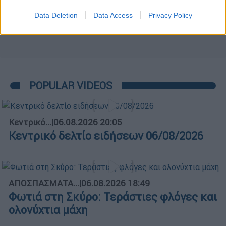
Data Deletion
Data Access
Privacy Policy
POPULAR VIDEOS
Κεντρικό...
|
06.08.2026 20:05
Κεντρικό δελτίο ειδήσεων 06/08/2026
ΑΠΟΣΠΑΣΜΑΤΑ...
|
06.08.2026 18:49
Φωτιά στη Σκύρο: Τεράστιες φλόγες και
ολονύχτια μάχη