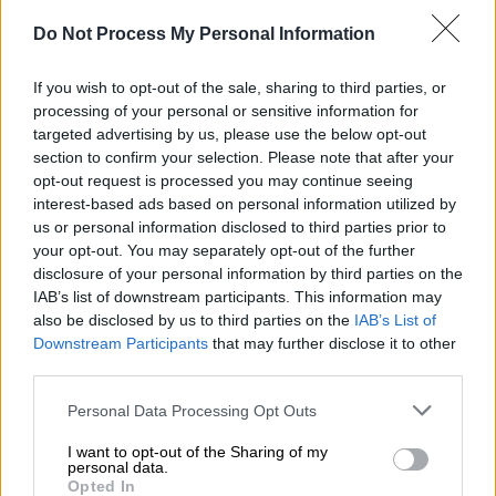
Do Not Process My Personal Information
If you wish to opt-out of the sale, sharing to third parties, or
processing of your personal or sensitive information for
Ελλάδα
|
25.06.2019 11:35
targeted advertising by us, please use the below opt-out
section to confirm your selection. Please note that after your
Γράμμα μητέρας στον γιο που έδινε
opt-out request is processed you may continue seeing
πανελλήνιες: «Το τέρας ξαναμπήκε στη
interest-based ads based on personal information utilized by
φωλιά…»
us or personal information disclosed to third parties prior to
your opt-out. You may separately opt-out of the further
Του το έδωσε και το διάβασε, όμως έχει
disclosure of your personal information by third parties on the
ενδιαφέρον να το διαβάσουμε και εμείς
IAB’s list of downstream participants. This information may
also be disclosed by us to third parties on the
IAB’s List of
Downstream Participants
that may further disclose it to other
third parties.
Please note that this website/app uses one or more Google
Personal Data Processing Opt Outs
services and may gather and store information including but
not limited to your visit or usage behaviour. You may click to
I want to opt-out of the Sharing of my
personal data.
grant or deny consent to Google and its third-party tags to
Opted In