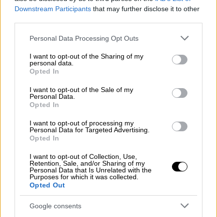
Downstream Participants
that may further disclose it to other
third parties.
Please note that this website/app uses one or more Google
Personal Data Processing Opt Outs
services and may gather and store information including but
not limited to your visit or usage behaviour. You may click to
I want to opt-out of the Sharing of my
personal data.
grant or deny consent to Google and its third-party tags to
Opted In
use your data for below specified purposes in below Google
consent section.
I want to opt-out of the Sale of my
Personal Data.
Opted In
I want to opt-out of processing my
Personal Data for Targeted Advertising.
Opted In
Αθλητισμός
|
25.06.2019 22:58
I want to opt-out of Collection, Use,
Retention, Sale, and/or Sharing of my
Σλούκας σε Αντετοκούνμπο:
Personal Data that Is Unrelated with the
«Συγχαρητήρια Γιάνναρε» (pic)
Purposes for which it was collected.
Opted Out
Το tweet του γκαρντ της Φενέρμπαχτσε
Google consents