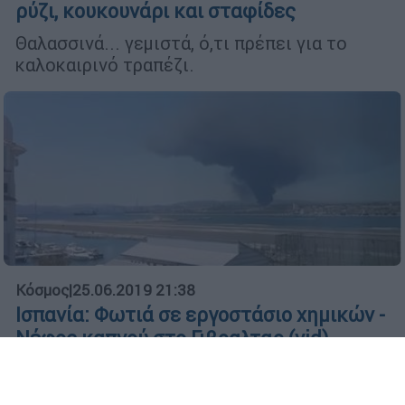
ρύζι, κουκουνάρι και σταφίδες
Θαλασσινά... γεμιστά, ό,τι πρέπει για το
καλοκαιρινό τραπέζι.
Κόσμος
|
25.06.2019 21:38
Ισπανία: Φωτιά σε εργοστάσιο χημικών -
Νέφος καπνού στο Γιβραλταρ (vid)
Οι αρχές κάλεσαν τους κατοίκους να
κλείσουν τα παράθυρα και τις πόρτες των