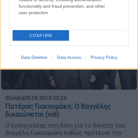
functionality and fraud prevention, and other
user protection.
CONFIRM
Data Deletion
Data Access
Privacy Policy
Ελλάδα
|
25.06.2019 22:24
Πατέρας Γιακουμάκη: Ο Βαγγέλης
δικαιώνεται (vid)
Ο εισαγγελέας στη δίκη για το θάνατο του
Βαγγέλη Γιακουμάκη καθώς πρότεινε την