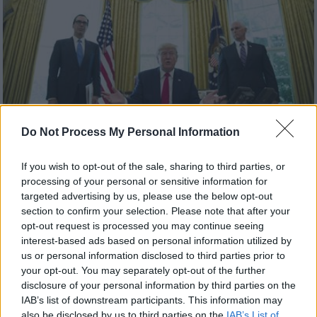
Do Not Process My Personal Information
Κόσμος
|
25.06.2019 23:01
If you wish to opt-out of the sale, sharing to third parties, or
ΥΠΕΞ Ιράν: O Τζον Μπόλτον σχεδιάζει
processing of your personal or sensitive information for
πόλεμο εναντίον της Τεχεράνης
targeted advertising by us, please use the below opt-out
section to confirm your selection. Please note that after your
Δεν επιδιώκουμε τον πόλεμο με την
opt-out request is processed you may continue seeing
Αμερική, δηλώνει στον Μακρόν ο Ροχανί
interest-based ads based on personal information utilized by
us or personal information disclosed to third parties prior to
your opt-out. You may separately opt-out of the further
disclosure of your personal information by third parties on the
IAB’s list of downstream participants. This information may
also be disclosed by us to third parties on the
IAB’s List of