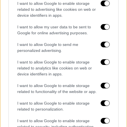
I want to allow Google to enable storage
related to advertising like cookies on web or
device identifiers in apps.
I want to allow my user data to be sent to
Google for online advertising purposes.
I want to allow Google to send me
personalized advertising.
I want to allow Google to enable storage
related to analytics like cookies on web or
device identifiers in apps.
Ελλάδα
|
25.06.2019 22:43
I want to allow Google to enable storage
related to functionality of the website or app.
Βόλος: Ποινική δίωξη σε 55χρονο επειδή
κλώτσησε ένα γαϊδούρι
I want to allow Google to enable storage
related to personalization.
«Έτσι κάνουμε και στους ανθρώπους»
υποστήριξε στην απολογία του
I want to allow Google to enable storage
related to security, including authentication