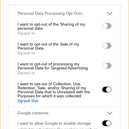
third parties.
Please note that this website/app uses one or more Google
Personal Data Processing Opt Outs
services and may gather and store information including but
not limited to your visit or usage behaviour. You may click to
I want to opt-out of the Sharing of my
personal data.
grant or deny consent to Google and its third-party tags to
Opted In
use your data for below specified purposes in below Google
consent section.
I want to opt-out of the Sale of my
Personal Data.
Opted In
I want to opt-out of processing my
Personal Data for Targeted Advertising.
Opted In
Υγεία
|
06.10.2023 22:15
I want to opt-out of Collection, Use,
Ozempic: Προσοχή συνιστούν οι ειδικοί -
Retention, Sale, and/or Sharing of my
Personal Data that Is Unrelated with the
«Δεν είναι κατάλληλο για ανθρώπους με
Purposes for which it was collected.
Opted Out
προϋπάρχοντα ψυχολογικά προβλήματα»
«Πρέπει να προσέχουν όσοι το παίρνουν»
Google consents
ανέφερε η Χρύσα Σαρδέλη
I want to allow Google to enable storage