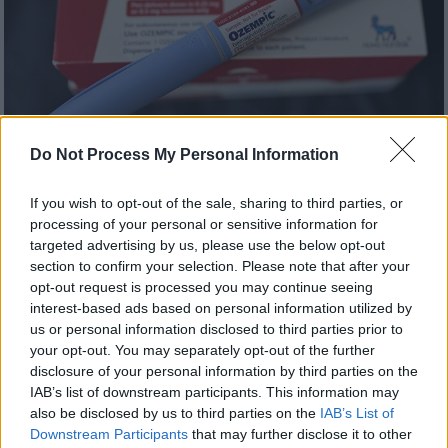
Do Not Process My Personal Information
Υγεία
|
24.10.2023 14:20
If you wish to opt-out of the sale, sharing to third parties, or
Σάλος στην Αυστρία: Στο νοσοκομείο με
processing of your personal or sensitive information for
σοβαρές παρενέργειες ασθενείς που
targeted advertising by us, please use the below opt-out
section to confirm your selection. Please note that after your
πήραν πλαστά Ozempic για τον διαβήτη
opt-out request is processed you may continue seeing
Τις σοβαρές ελλείψεις του συγκεκριμένου
interest-based ads based on personal information utilized by
us or personal information disclosed to third parties prior to
φαρμάκου εκμεταλλεύονται επιτήδειοι
your opt-out. You may separately opt-out of the further
απατεώνες
disclosure of your personal information by third parties on the
IAB’s list of downstream participants. This information may
also be disclosed by us to third parties on the
IAB’s List of
Downstream Participants
that may further disclose it to other