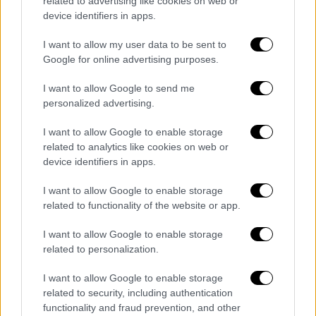
related to advertising like cookies on web or
device identifiers in apps.
I want to allow my user data to be sent to
Google for online advertising purposes.
I want to allow Google to send me
personalized advertising.
I want to allow Google to enable storage
related to analytics like cookies on web or
device identifiers in apps.
I want to allow Google to enable storage
related to functionality of the website or app.
I want to allow Google to enable storage
Υγεία
|
07.05.2023 16:12
related to personalization.
Σημαντική εξέλιξη για ασθενείς με
Αλτσχάιμερ: Θεραπεία επιβραδύνει την
I want to allow Google to enable storage
υποχώρηση εγκεφαλικών λειτουργιών
related to security, including authentication
functionality and fraud prevention, and other
που συνδέονται με την ασθένεια