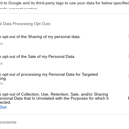
 to Google and its third-party tags to use your data for below specifi
Αποζημίωση 300.000 ευρώ καλείται
ogle consent section.
να πληρώσει Δήμος Πατρών σε
ΑΠ
20χρονο, που όταν ήταν 11 χρονών
Τ
l Data Processing Opt Outs
έχασε το 99% της όρασης του στο
μ
αριστερό μάτι από ελαττωματικό
o opt-out of the Sharing of my personal data.
πυροτέχνημα, που εκτοξεύτηκε στο
In
καρναβάλι της Πάτρας
o opt-out of the Sale of my Personal Data.
In
Πολιτική
|
28.11.2022 23:44
to opt-out of processing my Personal Data for Targeted
Βασίλης Αϊβαλής: Την
ing.
In
υποψηφιότητά του για τον δήμο
Πατρέων ανακοίνωσε ο πρόεδρος
o opt-out of Collection, Use, Retention, Sale, and/or Sharing
ersonal Data that Is Unrelated with the Purposes for which it
του Τεχνικού Επιμελητηρίου Δ.
lected.
Ελλάδας
Out
Πάτρα Σπουδαία και Πάλι το όνομα
consents
της Ανεξάρτητης και Ακηδεμόνευτης