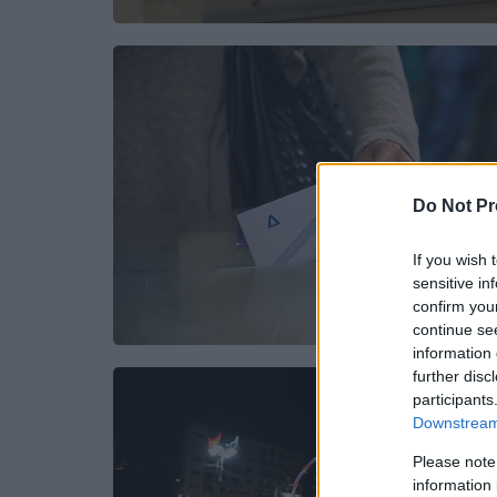
Do Not Pr
If you wish 
sensitive in
confirm you
continue se
information 
further disc
participants
Downstream 
Please note
information 