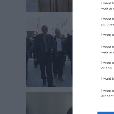
I want t
web or d
I want t
purpose
I want 
I want t
web or d
I want t
or app.
I want t
I want t
authenti