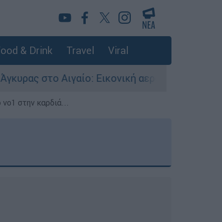
ood & Drink
Travel
Viral
ιγαίο: Εικονική αερομαχία ανάμεσα σε ελληνικά
 νο1 στην καρδιά...