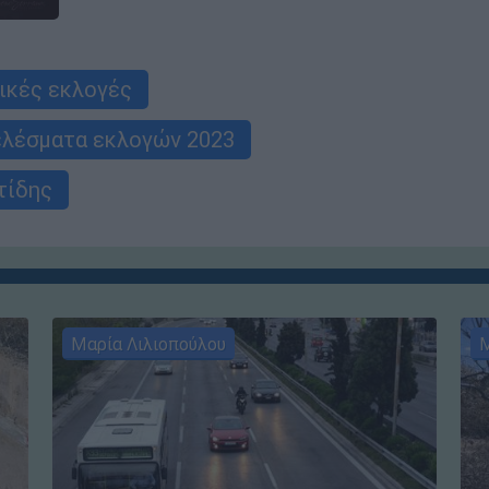
ικές εκλογές
λέσματα εκλογών 2023
τίδης
Μαρία Λιλιοπούλου
Μ