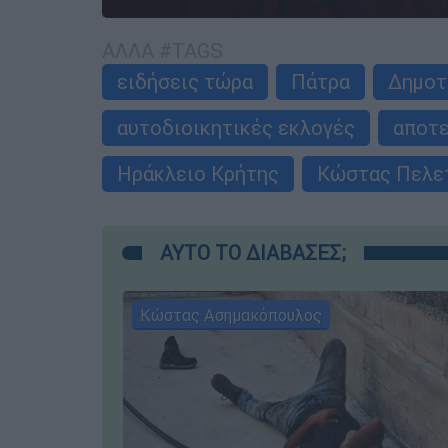
ΑΛΛΑ #TAGS
ειδήσεις τώρα
Πάτρα
Δημοτ
αυτοδιοικητικές εκλογές
αποτε
Ηράκλειο Κρήτης
Κώστας Πελε
ΑΥΤΟ ΤΟ ΔΙΑΒΑΣΕΣ;
Κώστας Ασημακόπουλος