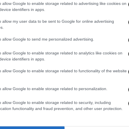
Δημοτικής Παράταξης
o allow Google to enable storage related to advertising like cookies on
evice identifiers in apps.
o allow my user data to be sent to Google for online advertising
s.
Πολιτική
|
02.06.2019 21:36
to allow Google to send me personalized advertising.
Αποτελέσματα εκλογών 2019 -
Δήμος Πατρέων: Ποιος βγαίνει
o allow Google to enable storage related to analytics like cookies on
evice identifiers in apps.
δήμαρχος
Ζωντανή μετάδοση των
o allow Google to enable storage related to functionality of the website
αποτελεσμάτων
o allow Google to enable storage related to personalization.
o allow Google to enable storage related to security, including
cation functionality and fraud prevention, and other user protection.
Ελλάδα
|
24.03.2019 14:48