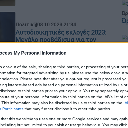
Ώρ
Ώ
Πολιτική
|
08.10.2023 21:34
Αυτοδιοικητικές εκλογές 2023:
Μεγάλο προβάδισμα για τον
Πελετίδη στην Πάτρα
Κε
ocess My Personal Information
Κ
Οι κάλπες των δημοτικών εκλογών
0
έκλεισαν - Αυτά είναι τα
to opt-out of the sale, sharing to third parties, or processing of your per
αποτελέσματα στην Πάτρα
formation for targeted advertising by us, please use the below opt-out s
r selection. Please note that after your opt-out request is processed y
eing interest-based ads based on personal information utilized by us or
disclosed to third parties prior to your opt-out. You may separately opt-
ΑΠ
Ελλάδα
|
26.05.2023 17:09
losure of your personal information by third parties on the IAB’s list of
Φ
. This information may also be disclosed by us to third parties on the
IA
Καρναβάλι Πάτρας: Αποζημίωση
Participants
that may further disclose it to other third parties.
Μ
300.000 ευρώ σε 20χρονο που
τυφλώθηκε από ελαττωματικά
 that this website/app uses one or more Google services and may gath
including but not limited to your visit or usage behaviour. You may click 
πυροτεχνήματα