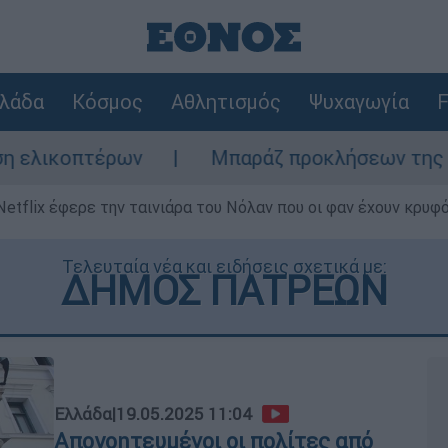
λάδα
Κόσμος
Αθλητισμός
Ψυχαγωγία
F
ρων
Μπαράζ προκλήσεων της Άγκυρας στο Α
Netflix έφερε την ταινιάρα του Νόλαν που οι φαν έχουν κρυφό
Τελευταία νέα και ειδήσεις σχετικά με:
ΔΗΜΟΣ ΠΑΤΡΕΩΝ
Ελλάδα
|
19.05.2025 11:04
Απογοητευμένοι οι πολίτες από