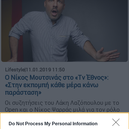
Lifestyle
|
11.01.2019 11:50
Ο Νίκος Μουτσινάς στο «Τv Έθνος»:
«Στην εκπομπή κάθε μέρα κάνω
παράσταση»
Οι συζητήσεις του Λάκη Λαζόπουλου με το
Open και ο Νίκος Ψαρράς μιλά για τον ρόλο
του στην «Γυναίκα χωρίς όνομα» του ΑΝΤ1
Do Not Process My Personal Information