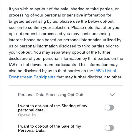
If you wish to opt-out of the sale, sharing to third parties, or
processing of your personal or sensitive information for
targeted advertising by us, please use the below opt-out
section to confirm your selection. Please note that after your
opt-out request is processed you may continue seeing
interest-based ads based on personal information utilized by
us or personal information disclosed to third parties prior to
your opt-out. You may separately opt-out of the further
Lifestyle
|
14.12.2018 14:01
disclosure of your personal information by third parties on the
Η Μαριάννα Τουμασάτου στο «Τv Έθνος»
IAB’s list of downstream participants. This information may
also be disclosed by us to third parties on the
IAB’s List of
της Κυριακής: «Δεν θα παρουσίαζα
Downstream Participants
that may further disclose it to other
εκπομπή»
third parties.
Μαριάννα Τουμασάτου, Ματίνα Νικολάου και
Please note that this website/app uses one or more Google
Personal Data Processing Opt Outs
η αποκάλυψη της Βίκυς Καγιά για τον τελικό
services and may gather and store information including but
του GNTM
not limited to your visit or usage behaviour. You may click to
I want to opt-out of the Sharing of my
personal data.
grant or deny consent to Google and its third-party tags to
Opted In
ΑΛΛΑ #TAGS
use your data for below specified purposes in below Google
consent section.
ΑΝΤ1
Κατερίνα Στικούδη
I want to opt-out of the Sale of my
Personal Data.