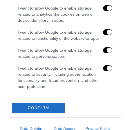
I want to allow Google to enable storage
POPULAR VIDEOS
related to analytics like cookies on web or
device identifiers in apps.
I want to allow Google to enable storage
related to functionality of the website or app.
Ώρα Ελλάδος...
|
10.08.2026 08:39
Ηλεία: Φωτιά τώρα στο χωριό Μουζάκι
I want to allow Google to enable storage
– Κοντά στην είσοδο του χωριού οι
related to personalization.
φλόγες
I want to allow Google to enable storage
related to security, including authentication
functionality and fraud prevention, and other
user protection.
Ώρα Ελλάδος...
|
10.08.2026 10:49
Πολιτική αντιπαράθεση
CONFIRM
Σταμάτης,Αναστασίου και Λαλιώτου
Data Deletion
Data Access
Privacy Policy