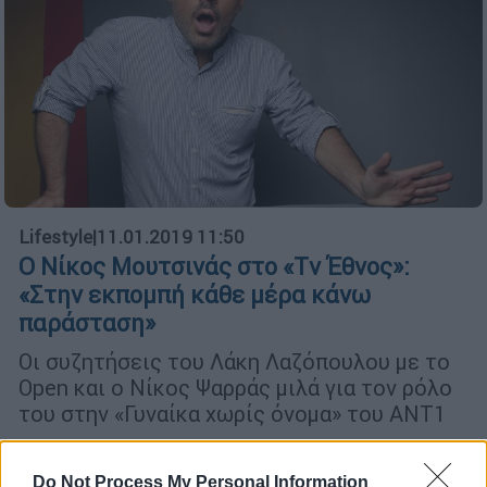
Lifestyle
|
11.01.2019 11:50
Ο Νίκος Μουτσινάς στο «Τv Έθνος»:
«Στην εκπομπή κάθε μέρα κάνω
παράσταση»
Οι συζητήσεις του Λάκη Λαζόπουλου με το
Open και ο Νίκος Ψαρράς μιλά για τον ρόλο
του στην «Γυναίκα χωρίς όνομα» του ΑΝΤ1
Do Not Process My Personal Information