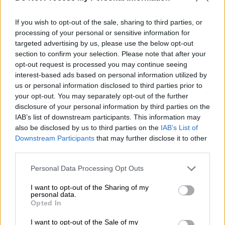
If you wish to opt-out of the sale, sharing to third parties, or
processing of your personal or sensitive information for
targeted advertising by us, please use the below opt-out
section to confirm your selection. Please note that after your
opt-out request is processed you may continue seeing
interest-based ads based on personal information utilized by
Lifestyle
|
14.12.2018 14:01
us or personal information disclosed to third parties prior to
your opt-out. You may separately opt-out of the further
Η Μαριάννα Τουμασάτου στο «Τv Έθνος»
disclosure of your personal information by third parties on the
της Κυριακής: «Δεν θα παρουσίαζα
IAB’s list of downstream participants. This information may
εκπομπή»
also be disclosed by us to third parties on the
IAB’s List of
Downstream Participants
that may further disclose it to other
Μαριάννα Τουμασάτου, Ματίνα Νικολάου και
third parties.
η αποκάλυψη της Βίκυς Καγιά για τον τελικό
του GNTM
Please note that this website/app uses one or more Google
Personal Data Processing Opt Outs
services and may gather and store information including but
ΑΛΛΑ #TAGS
not limited to your visit or usage behaviour. You may click to
I want to opt-out of the Sharing of my
personal data.
grant or deny consent to Google and its third-party tags to
ΑΝΤ1
Κατερίνα Στικούδη
Opted In
use your data for below specified purposes in below Google
consent section.
I want to opt-out of the Sale of my