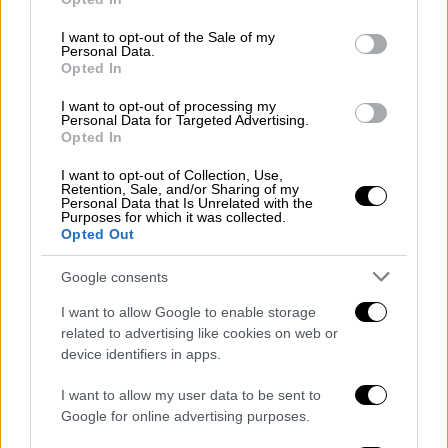
use your data for below specified purposes in below Google
consent section.
I want to opt-out of the Sale of my
Personal Data.
Opted In
I want to opt-out of processing my
Personal Data for Targeted Advertising.
Opted In
I want to opt-out of Collection, Use,
Retention, Sale, and/or Sharing of my
Personal Data that Is Unrelated with the
Purposes for which it was collected.
Opted Out
Google consents
Lifestyle
|
17.05.2019 12:02
Η ηθοποιός Γούπι Γκόλντμπεργκ θα
I want to allow Google to enable storage
λανσάρει τη δική της σειρά ρούχων
related to advertising like cookies on web or
device identifiers in apps.
(pics)
Η ηθοποιός αποκάλυψε γιατί ήθελε να
I want to allow my user data to be sent to
δημιουργήσει τη δική της συλλογή
Google for online advertising purposes.