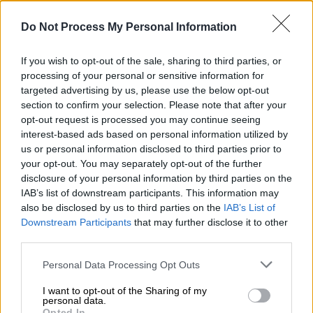
Do Not Process My Personal Information
If you wish to opt-out of the sale, sharing to third parties, or
processing of your personal or sensitive information for
targeted advertising by us, please use the below opt-out
section to confirm your selection. Please note that after your
Lifestyle
|
02.02.2022 08:38
opt-out request is processed you may continue seeing
interest-based ads based on personal information utilized by
Γούπι Γκόλντμπεργκ: Σάλος με το σχόλιο
us or personal information disclosed to third parties prior to
για το Ολοκαύτωμα και τις φυλές - «Η
your opt-out. You may separately opt-out of the further
διαστρέβλωση είναι επικίνδυνη»
disclosure of your personal information by third parties on the
IAB’s list of downstream participants. This information may
Η Αμερικανίδα ηθοποιός Γούπι
also be disclosed by us to third parties on the
IAB’s List of
Γκόλντμπεργκ ζήτησε συγγνώμη έπειτα από
Downstream Participants
that may further disclose it to other
τον σάλο που προκάλεσαν σχόλιά της
third parties.
σχετικά με το Ολοκαύτωμα
Please note that this website/app uses one or more Google
Personal Data Processing Opt Outs
services and may gather and store information including but
not limited to your visit or usage behaviour. You may click to
I want to opt-out of the Sharing of my
personal data.
grant or deny consent to Google and its third-party tags to
Opted In