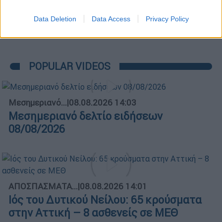
Data Deletion
Data Access
Privacy Policy
POPULAR VIDEOS
Μεσημεριανό...
|
08.08.2026 14:03
Μεσημεριανό δελτίο ειδήσεων
08/08/2026
ΑΠΟΣΠΑΣΜΑΤΑ...
|
08.08.2026 14:01
Ιός του Δυτικού Νείλου: 65 κρούσματα
στην Αττική – 8 ασθενείς σε ΜΕΘ