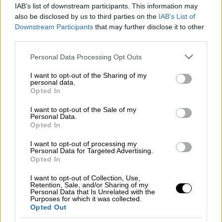
IAB’s list of downstream participants. This information may
also be disclosed by us to third parties on the
IAB’s List of
Downstream Participants
that may further disclose it to other
third parties.
Please note that this website/app uses one or more Google
Personal Data Processing Opt Outs
services and may gather and store information including but
not limited to your visit or usage behaviour. You may click to
I want to opt-out of the Sharing of my
personal data.
grant or deny consent to Google and its third-party tags to
Βιβλίο
|
25.04.2023 14:44
Opted In
use your data for below specified purposes in below Google
Διεθνής Έκθεση Βιβλίου Θεσσαλονίκης:
consent section.
I want to opt-out of the Sale of my
«Τα ορφανά Ελληνόπουλα του 1821»-Ο
Personal Data.
Opted In
καθηγητής του ΑΠΘ Ιάκωβος
Μιχαηλίδης παρουσιάζει το νέο του
I want to opt-out of processing my
Personal Data for Targeted Advertising.
βιβλίο
Opted In
Πρόκειται για ένα συναρπαστικό οδοιπορικό
I want to opt-out of Collection, Use,
σε κάποιους από τους ιερούς τόπους του
Retention, Sale, and/or Sharing of my
Personal Data that Is Unrelated with the
Αγώνα, τη Χίο, τη Νάουσα, τα Ψαρά, το
Purposes for which it was collected.
Μεσολόγγι, περιοχές από τις οποίες
Opted Out
κατεξοχήν κατάγονταν τα ορφανά της