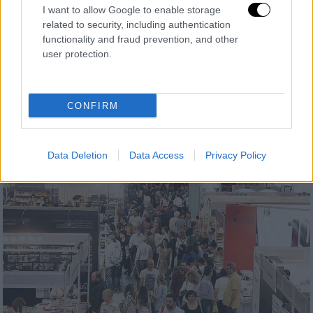
της ομιλίας Μητσοτάκη στη ΔΕΘ
I want to allow Google to enable storage
related to security, including authentication
Πολύ ισχυρή είναι η αστυνομική παρουσία,
functionality and fraud prevention, and other
ενώ κυκλοφοριακές ρυθμίσεις
user protection.
βρίσκονται σε ισχύ που περιλαμβάνουν
απαγορεύσεις κυκλοφορίας όλων των
οχημάτων σε συγκεκριμένους δρόμους της
CONFIRM
πόλης.
Data Deletion
Data Access
Privacy Policy