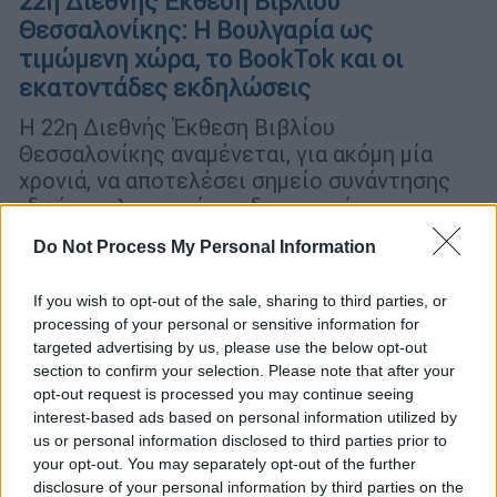
22η Διεθνής Έκθεση Βιβλίου
Θεσσαλονίκης: Η Βουλγαρία ως
τιμώμενη χώρα, το BookTok και οι
εκατοντάδες εκδηλώσεις
Η 22η Διεθνής Έκθεση Βιβλίου
Θεσσαλονίκης αναμένεται, για ακόμη μία
χρονιά, να αποτελέσει σημείο συνάντησης
ιδεών, πολιτισμού και δημιουργίας,
επιβεβαιώνοντας τον ρόλο της ως ένα από
Do Not Process My Personal Information
τα σημαντικότερα γεγονότα για το βιβλίο
στην Ελλάδα
If you wish to opt-out of the sale, sharing to third parties, or
processing of your personal or sensitive information for
targeted advertising by us, please use the below opt-out
section to confirm your selection. Please note that after your
opt-out request is processed you may continue seeing
interest-based ads based on personal information utilized by
us or personal information disclosed to third parties prior to
your opt-out. You may separately opt-out of the further
disclosure of your personal information by third parties on the