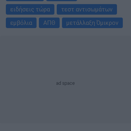
ειδήσεις τώρα
τεστ αντισωμάτων
εμβόλια
ΑΠΘ
μετάλλαξη Όμικρον