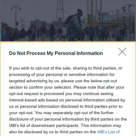
Do Not Process My Personal Information
Ελλάδα
|
06.01.2022 07:35
If you wish to opt-out of the sale, sharing to third parties, or
Τριανταφυλλίδης (καθηγητής
processing of your personal or sensitive information for
Γενετικής): Ανησυχητική η παραλλαγή
targeted advertising by us, please use the below opt-out
section to confirm your selection. Please note that after your
από το Καμερούν - Θα δούμε κι άλλες
opt-out request is processed you may continue seeing
μεταλλάξεις
interest-based ads based on personal information utilized by
us or personal information disclosed to third parties prior to
Σύμφωνα με τον ομότιμο καθηγητή
your opt-out. You may separately opt-out of the further
Γενετικής και Γενετικής του Ανθρώπου του
disclosure of your personal information by third parties on the
ΑΠΘ, Κωνσταντίνο Τριανταφυλλίδη, η
IAB’s list of downstream participants. This information may
παραλλαγή από το Καμερούν μπορεί να είναι
also be disclosed by us to third parties on the
IAB’s List of