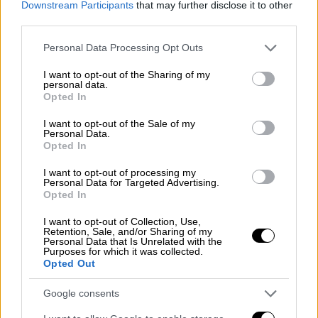
περισσότερο ανθεκτική απέναντι στα
Downstream Participants
that may further disclose it to other
εμβόλια
third parties.
Please note that this website/app uses one or more Google
Personal Data Processing Opt Outs
services and may gather and store information including but
not limited to your visit or usage behaviour. You may click to
I want to opt-out of the Sharing of my
personal data.
grant or deny consent to Google and its third-party tags to
Opted In
use your data for below specified purposes in below Google
consent section.
I want to opt-out of the Sale of my
Personal Data.
Opted In
I want to opt-out of processing my
Personal Data for Targeted Advertising.
Opted In
I want to opt-out of Collection, Use,
Retention, Sale, and/or Sharing of my
Personal Data that Is Unrelated with the
Purposes for which it was collected.
Opted Out
Υγεία
|
02.01.2022 12:37
Google consents
Ποιοι διαθέτουν τα περισσότερα
αντισώματα έναντι της μετάλλαξης