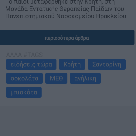
Το παιδί μεταφέρθηκε στην Κρήτη, στη
Μονάδα Εντατικής Θεραπείας Παίδων του
Πανεπιστημιακού Νοσοκομείου Ηρακλείου
περισσότερα άρθρα
ΑΛΛΑ #TAGS
ειδήσεις τώρα
Κρήτη
Σαντορίνη
σοκολάτα
ΜΕΘ
ανήλικη
μπισκότα