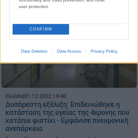
user protection.
CONFIRM
Data Deletion
Data Access
Privacy Policy
Ελλάδα
|
01.12.2022 19:40
Δυσάρεστη εξέλιξη: Επιδεινώθηκε η
κατάσταση της υγείας της 4χρονης που
κατάπιε φιστίκι - Εμφάνισε πνευμονική
ανεπάρκεια