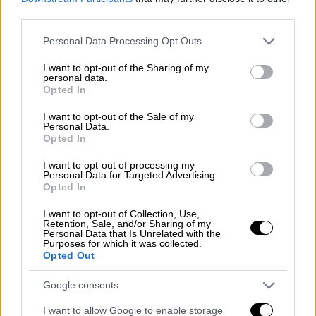
third parties.
Ελλάδα
|
06.12.2022 22:28
Κρήτη: Αποσωληνώθηκε η 4χρονη που
Please note that this website/app uses one or more Google
Personal Data Processing Opt Outs
κατάπιε φυστίκι - Συγκρατημένη
services and may gather and store information including but
not limited to your visit or usage behaviour. You may click to
I want to opt-out of the Sharing of my
αισιοδοξία για την υγείας της
personal data.
grant or deny consent to Google and its third-party tags to
Opted In
Το κορίτσι συνεχίζει να νοσηλεύεται στη
use your data for below specified purposes in below Google
consent section.
Μονάδα Εντατικής Θεραπείας Παίδων του
I want to opt-out of the Sale of my
Personal Data.
Πανεπιστημιακού Γενικού Νοσοκομείου
Opted In
Ηρακλείου, ωστόσο οι γιατροί εκφράζουν
συγκρατημένη αισιοδοξία για την πορεία της
I want to opt-out of processing my
Personal Data for Targeted Advertising.
υγείας της
Opted In
I want to opt-out of Collection, Use,
Retention, Sale, and/or Sharing of my
Personal Data that Is Unrelated with the
Purposes for which it was collected.
Opted Out
Google consents
I want to allow Google to enable storage