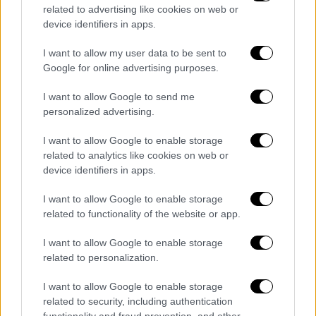
related to advertising like cookies on web or
device identifiers in apps.
I want to allow my user data to be sent to
Google for online advertising purposes.
I want to allow Google to send me
personalized advertising.
Ελλάδα
|
02.12.2022 14:17
I want to allow Google to enable storage
Κρήτη: Κρίσιμες ώρες για την 4χρονη
related to analytics like cookies on web or
που κατάπιε φυστίκι και παρουσίασε
device identifiers in apps.
πνευμονική ανεπάρκεια
I want to allow Google to enable storage
Ραγδαία επιδείνωση παρουσίασε ξαφνικά η
related to functionality of the website or app.
κατάσταση της υγείας του 4χρονου
κοριτσιού που βρίσκεται διασωληνωμένη
I want to allow Google to enable storage
και σε καταστολή στο Πανεπιστημιακό
related to personalization.
Νοσοκομείο Ηρακλείου
I want to allow Google to enable storage
related to security, including authentication
functionality and fraud prevention, and other