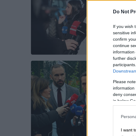
Do Not Pr
If you wish 
sensitive in
confirm you
continue se
information 
further disc
participants
Downstream 
Please note
information 
deny consent
in below Go
Persona
I want t