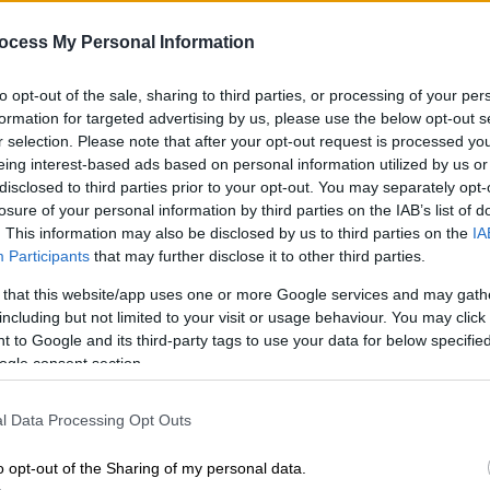
την αρχή ότι είμαι καθαρός σαν
αστραπή»
ocess My Personal Information
Μιλώντας στο OPEN, ο
Κε
to opt-out of the sale, sharing to third parties, or processing of your per
αγροτοσυνδικαλιστής δήλωσε πως
Κ
formation for targeted advertising by us, please use the below opt-out s
«προσπάθησαν να μου κλείσουν το
0
r selection. Please note that after your opt-out request is processed y
στόμα γιατί είπα την αλήθεια»
eing interest-based ads based on personal information utilized by us or
disclosed to third parties prior to your opt-out. You may separately opt-
losure of your personal information by third parties on the IAB’s list of
Πολιτική
|
22.05.2026 20:42
. This information may also be disclosed by us to third parties on the
IA
Δε
Δημητρακόπουλος: Μειωμένες
Participants
that may further disclose it to other third parties.
Δ
ζημίες για Τσιάρα, Μηταράκη,
 that this website/app uses one or more Google services and may gath
Παπακώστα από την έκθεση του
including but not limited to your visit or usage behaviour. You may click 
ΟΠΕΚΕΠΕ
 to Google and its third-party tags to use your data for below specifi
ogle consent section.
Δε
«Το σκάνδαλο του ΟΠΕΚΕΠΕ είναι
Δ
υπαρκτό, η διασπάθιση εκατομμυρίων
l Data Processing Opt Outs
ευρώ σε βάρος των πραγματικών
αγροτών κτηνοτρόφων είναι η
o opt-out of the Sharing of my personal data.
τραγική αλήθεια»