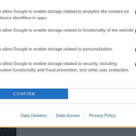
αγρότης που καταπλακώθηκε από
το τρακτέρ του
o allow Google to enable storage related to analytics like cookies on
evice identifiers in apps.
Πώς συνέβη η τραγωδία
o allow Google to enable storage related to functionality of the website
o allow Google to enable storage related to personalization.
o allow Google to enable storage related to security, including
cation functionality and fraud prevention, and other user protection.
Ελλάδα
|
21.04.2026 19:18
Τραγωδία στην Κοζάνη: Νεκρός σε
χωράφι 67χρονος αγρότης
CONFIRM
Προσπαθώντας να τοποθετήσει
αυτοσχέδια «παγίδα» για
τυφλοπόντικες σε χωράφι
Data Deletion
Data Access
Privacy Policy