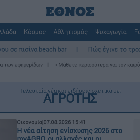
λλάδα
Κόσμος
Αθλητισμός
Ψυχαγωγία
Fo
each bar
Πώς έγινε το τροχαίο στη Λ. Σο
δα των εφημερίδων
|
➔ Μάθετε περισσότερα για τον καιρό
Τελευταία νέα και ειδήσεις σχετικά με:
ΑΓΡΟΤΗΣ
Οικονομία
|
07.08.2026 15:41
Η νέα αίτηση ενίσχυσης 2026 στο
myAGRO, οι αλλαγές και οι