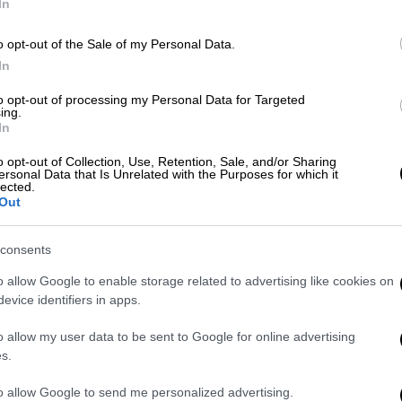
In
Με
Μ
o opt-out of the Sale of my Personal Data.
0
In
Ελλάδα
|
17.05.2026 11:24
to opt-out of processing my Personal Data for Targeted
ing.
Τραγωδία στην Κρήτη: Νεκρός
In
αγρότης που καταπλακώθηκε από
Με
το τρακτέρ του
o opt-out of Collection, Use, Retention, Sale, and/or Sharing
Μ
ersonal Data that Is Unrelated with the Purposes for which it
0
lected.
Ο 58χρονος άνδρας έχασε τον έλεγχο
Out
του γεωργικού μηχανήματος
consents
o allow Google to enable storage related to advertising like cookies on
evice identifiers in apps.
o allow my user data to be sent to Google for online advertising
s.
Ελλάδα
|
09.05.2026 20:38
Τραγωδία στην Κω: Νεκρός
to allow Google to send me personalized advertising.