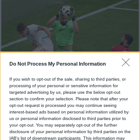
Do Not Process My Personal Information
If you wish to opt-out of the sale, sharing to third parties, or
processing of your personal or sensitive information for
targeted advertising by us, please use the below opt-out
section to confirm your selection. Please note that after your
Αθλητισμός
|
22.06.2024 18:00
opt-out request is processed you may continue seeing
Ο ηρωικός Μαμαρντασβίλι κράτησε
interest-based ads based on personal information utilized by
όρθια τη Γεωργία απέναντι στην
us or personal information disclosed to third parties prior to
ανώτερη Τσεχία - Ελπίζουν και οι δύο
your opt-out. You may separately opt-out of the further
disclosure of your personal information by third parties on the
Η Γεωργία πήρε τον πρώτο της βαθμό σε
IAB’s list of downstream participants. This information may