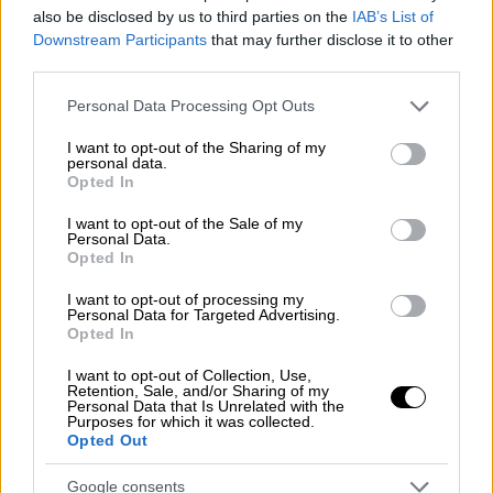
μεγάλη διοργάνωση
also be disclosed by us to third parties on the
IAB’s List of
Downstream Participants
that may further disclose it to other
third parties.
Please note that this website/app uses one or more Google
Personal Data Processing Opt Outs
services and may gather and store information including but
not limited to your visit or usage behaviour. You may click to
I want to opt-out of the Sharing of my
personal data.
grant or deny consent to Google and its third-party tags to
Opted In
use your data for below specified purposes in below Google
consent section.
I want to opt-out of the Sale of my
Personal Data.
Opted In
I want to opt-out of processing my
Personal Data for Targeted Advertising.
Opted In
I want to opt-out of Collection, Use,
Retention, Sale, and/or Sharing of my
Personal Data that Is Unrelated with the
Αθλητισμός
|
18.06.2024 21:15
Purposes for which it was collected.
Opted Out
Euro 2024: Με τη σφραγίδα του wonder
kid Αρντά Γκιουλέρ η Τουρκία νίκησε τη
Google consents