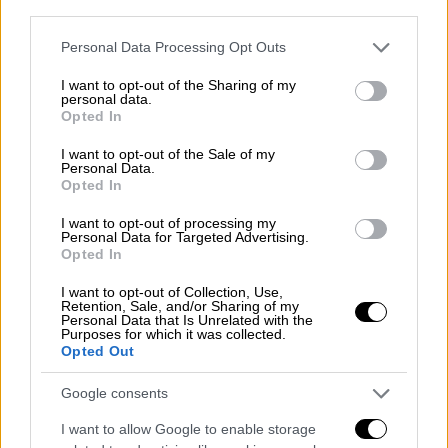
third parties.
Μην πεις ότι δεν ήξερες: Τι διαβάζουμε
και πού βγαίνουμε σήμερα Δευτέρα 27
Please note that this website/app uses one or more Google
Personal Data Processing Opt Outs
services and may gather and store information including but
Απριλίου
not limited to your visit or usage behaviour. You may click to
I want to opt-out of the Sharing of my
personal data.
Το ethnos.gr σας προτείνει όσα αξίζει να
grant or deny consent to Google and its third-party tags to
Opted In
δείτε, να ακούσετε και να διαβάσετε, για να
use your data for below specified purposes in below Google
consent section.
είστε πάντα ενημερωμένοι για ό,τι
I want to opt-out of the Sale of my
Personal Data.
συμβαίνει στην πόλη
Opted In
I want to opt-out of processing my
Personal Data for Targeted Advertising.
Opted In
I want to opt-out of Collection, Use,
Retention, Sale, and/or Sharing of my
Personal Data that Is Unrelated with the
Purposes for which it was collected.
Opted Out
Google consents
I want to allow Google to enable storage