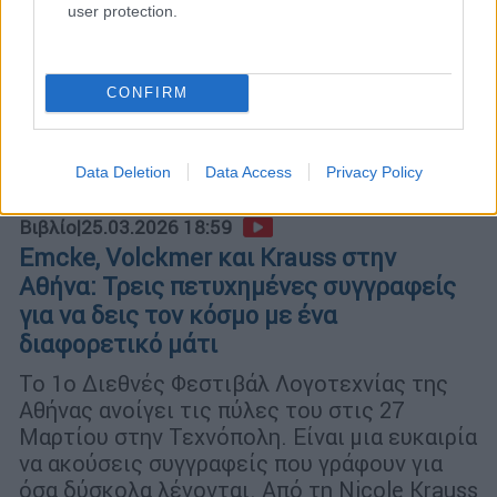
user protection.
CONFIRM
Data Deletion
Data Access
Privacy Policy
Βιβλίο
|
25.03.2026 18:59
Emcke, Volckmer και Krauss στην
Αθήνα: Τρεις πετυχημένες συγγραφείς
για να δεις τον κόσμο με ένα
διαφορετικό μάτι
Το 1ο Διεθνές Φεστιβάλ Λογοτεχνίας της
Αθήνας ανοίγει τις πύλες του στις 27
Μαρτίου στην Τεχνόπολη. Είναι μια ευκαιρία
να ακούσεις συγγραφείς που γράφουν για
όσα δύσκολα λέγονται. Από τη Nicole Krauss