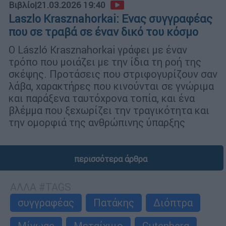
Βιβλίο
|
21.03.2026 19:40
Laszlo Krasznahorkai: Ενας συγγραφέας
που σε τραβά σε έναν δικό του κόσμο
Ο László Krasznahorkai γράφει με έναν
τρόπο που μοιάζει με την ίδια τη ροή της
σκέψης. Προτάσεις που στριφογυρίζουν σαν
λάβα, χαρακτήρες που κινούνται σε γνώριμα
και παράξενα ταυτόχρονα τοπία, και ένα
βλέμμα που ξεχωρίζει την τραγικότητα και
την ομορφιά της ανθρώπινης ύπαρξης
περισσότερα άρθρα
ΑΛΛΑ #TAGS
συγγραφέας
Πατάκης
Διόπτρα
Μίνωας
Μεταίχμιο
Gutenberg