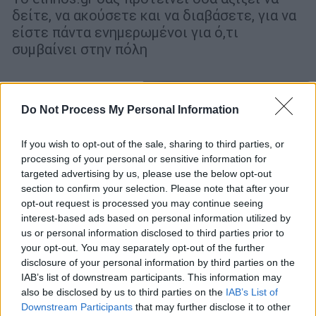
δείτε, να ακούσετε και να διαβάσετε, για να
είστε πάντα ενημερωμένοι για ό,τι
συμβαίνει στην πόλη
Do Not Process My Personal Information
If you wish to opt-out of the sale, sharing to third parties, or
processing of your personal or sensitive information for
targeted advertising by us, please use the below opt-out
section to confirm your selection. Please note that after your
opt-out request is processed you may continue seeing
interest-based ads based on personal information utilized by
us or personal information disclosed to third parties prior to
your opt-out. You may separately opt-out of the further
disclosure of your personal information by third parties on the
IAB’s list of downstream participants. This information may
also be disclosed by us to third parties on the
IAB’s List of
Downstream Participants
that may further disclose it to other
Πολιτισμός
|
27.04.2026 07:30