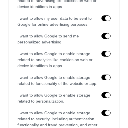
related to advertising like cookies on web or
device identifiers in apps.
I want to allow my user data to be sent to
Google for online advertising purposes.
Βιβλίο
|
11.04.2026 12:00
Ευάρεστος Πιμπλής στο ethnos.gr:
I want to allow Google to send me
«Πολλοί άνδρες βρίσκονται σήμερα σε
personalized advertising.
μια φάση επαναπροσδιορισμού»
I want to allow Google to enable storage
Ο Ευάρεστος Πιμπλής μιλάει στο ethnos.gr
related to analytics like cookies on web or
device identifiers in apps.
για τη συναίνεση, την επιθυμία και τα
ερωτήματα που γεννιούνται πέρα από το
I want to allow Google to enable storage
«ναι»
related to functionality of the website or app.
I want to allow Google to enable storage
related to personalization.
I want to allow Google to enable storage
related to security, including authentication
functionality and fraud prevention, and other