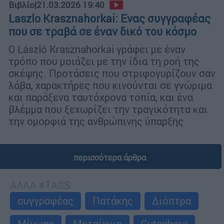
Βιβλίο
|
21.03.2026 19:40
Laszlo Krasznahorkai: Ενας συγγραφέας
που σε τραβά σε έναν δικό του κόσμο
Ο László Krasznahorkai γράφει με έναν
τρόπο που μοιάζει με την ίδια τη ροή της
σκέψης. Προτάσεις που στριφογυρίζουν σαν
λάβα, χαρακτήρες που κινούνται σε γνώριμα
και παράξενα ταυτόχρονα τοπία, και ένα
βλέμμα που ξεχωρίζει την τραγικότητα και
την ομορφιά της ανθρώπινης ύπαρξης
περισσότερα άρθρα
ΑΛΛΑ #TAGS
συγγραφέας
Πατάκης
Διόπτρα
Μίνωας
Μεταίχμιο
Gutenberg