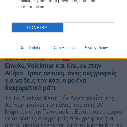
functionality and fraud prevention, and other
user protection.
CONFIRM
Data Deletion
Data Access
Privacy Policy
Βιβλίο
|
25.03.2026 18:59
Emcke, Volckmer και Krauss στην
Αθήνα: Τρεις πετυχημένες συγγραφείς
για να δεις τον κόσμο με ένα
διαφορετικό μάτι
Το 1ο Διεθνές Φεστιβάλ Λογοτεχνίας της
Αθήνας ανοίγει τις πύλες του στις 27
Μαρτίου στην Τεχνόπολη. Είναι μια ευκαιρία
να ακούσεις συγγραφείς που γράφουν για
όσα δύσκολα λέγονται. Από τη Nicole Krauss