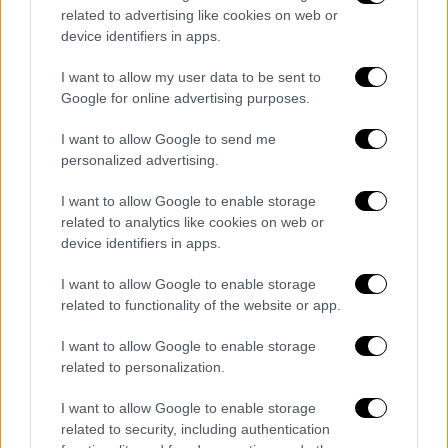
related to advertising like cookies on web or
device identifiers in apps.
I want to allow my user data to be sent to
Βιβλίο
|
11.04.2026 12:00
Google for online advertising purposes.
Ευάρεστος Πιμπλής στο ethnos.gr:
I want to allow Google to send me
«Πολλοί άνδρες βρίσκονται σήμερα σε
personalized advertising.
μια φάση επαναπροσδιορισμού»
I want to allow Google to enable storage
Ο Ευάρεστος Πιμπλής μιλάει στο ethnos.gr
related to analytics like cookies on web or
για τη συναίνεση, την επιθυμία και τα
device identifiers in apps.
ερωτήματα που γεννιούνται πέρα από το
«ναι»
I want to allow Google to enable storage
related to functionality of the website or app.
I want to allow Google to enable storage
related to personalization.
I want to allow Google to enable storage
related to security, including authentication