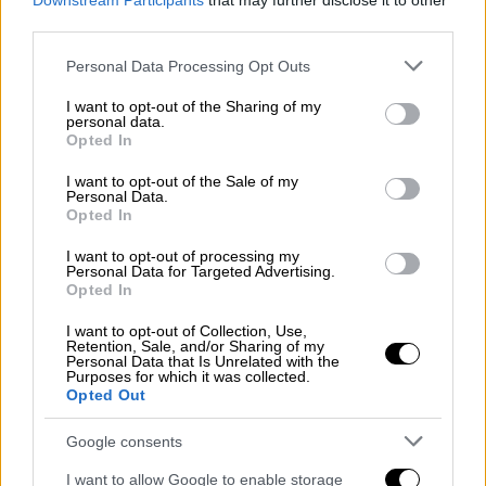
Downstream Participants
that may further disclose it to other
Μην πεις ότι δεν ήξερες: Τι διαβάζουμε
third parties.
και πού βγαίνουμε σήμερα Δευτέρα 27
Please note that this website/app uses one or more Google
Personal Data Processing Opt Outs
Απριλίου
services and may gather and store information including but
not limited to your visit or usage behaviour. You may click to
I want to opt-out of the Sharing of my
Το ethnos.gr σας προτείνει όσα αξίζει να
personal data.
grant or deny consent to Google and its third-party tags to
δείτε, να ακούσετε και να διαβάσετε, για να
Opted In
use your data for below specified purposes in below Google
είστε πάντα ενημερωμένοι για ό,τι
consent section.
I want to opt-out of the Sale of my
συμβαίνει στην πόλη
Personal Data.
Opted In
I want to opt-out of processing my
Personal Data for Targeted Advertising.
Opted In
I want to opt-out of Collection, Use,
Retention, Sale, and/or Sharing of my
Personal Data that Is Unrelated with the
Purposes for which it was collected.
Opted Out
Google consents
I want to allow Google to enable storage