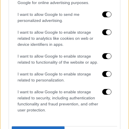
Google for online advertising purposes.
I want to allow Google to send me
personalized advertising.
I want to allow Google to enable storage
related to analytics like cookies on web or
device identifiers in apps.
I want to allow Google to enable storage
related to functionality of the website or app.
Κόσμος
|
24.12.2022 20:42
Τραγωδία στο Γιοχάνεσμπουργκ:
I want to allow Google to enable storage
Εξερράγη βυτιοφόρο που σφήνωσε σε
related to personalization.
γέφυρα - 9 νεκροί και 40 τραυματίες
I want to allow Google to enable storage
Μετέφερε περίπου 60.000 λίτρα υγραέριο
related to security, including authentication
functionality and fraud prevention, and other
user protection.