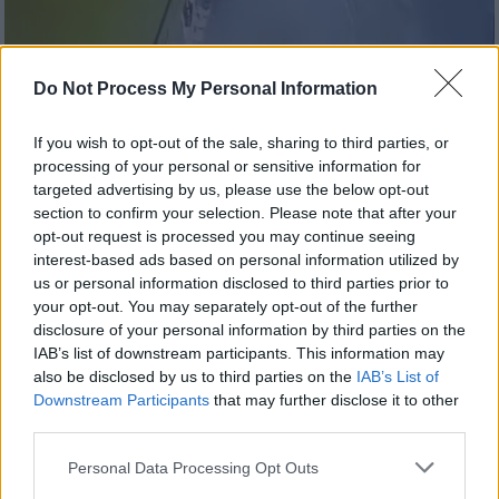
Do Not Process My Personal Information
Κόσμος
|
21.07.2023 16:17
Ένας νεκρός και 48 τραυματίες από
If you wish to opt-out of the sale, sharing to third parties, or
processing of your personal or sensitive information for
έκρηξη σε κεντρικό δρόμο του
targeted advertising by us, please use the below opt-out
Γιοχάνεσμπουργκ - Τρομακτικές εικόνες
section to confirm your selection. Please note that after your
opt-out request is processed you may continue seeing
Δεν έχει προσδιοριστεί το τι προκάλεσε
interest-based ads based on personal information utilized by
την έκρηξη
us or personal information disclosed to third parties prior to
your opt-out. You may separately opt-out of the further
disclosure of your personal information by third parties on the
IAB’s list of downstream participants. This information may
also be disclosed by us to third parties on the
IAB’s List of
Downstream Participants
that may further disclose it to other
third parties.
Please note that this website/app uses one or more Google
Personal Data Processing Opt Outs
services and may gather and store information including but