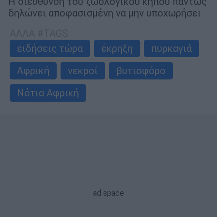
Η διεύθυνση του ζωολογικού κήπου πάντως
δηλώνει αποφασισμένη να μην υποχωρήσει
ΑΛΛΑ #TAGS
ειδήσεις τώρα
έκρηξη
πυρκαγιά
Αφρική
νεκροί
βυτιοφόρο
Νότια Αφρική