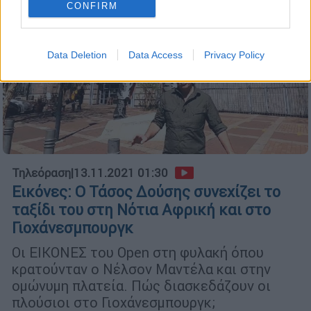
CONFIRM
Data Deletion
Data Access
Privacy Policy
Τηλεόραση
|
13.11.2021 01:30
Εικόνες: Ο Τάσος Δούσης συνεχίζει το
ταξίδι του στη Νότια Αφρική και στο
Γιοχάνεσμπουργκ
Οι ΕΙΚΟΝΕΣ του Open στη φυλακή όπου
κρατούνταν ο Νέλσον Μαντέλα και στην
ομώνυμη πλατεία. Πώς διασκεδάζουν οι
πλούσιοι στο Γιοχάνεσμπουργκ;