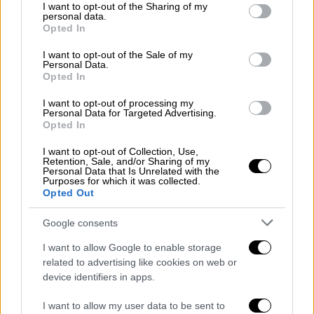
not limited to your visit or usage behaviour. You may click to
I want to opt-out of the Sharing of my
personal data.
grant or deny consent to Google and its third-party tags to
Opted In
use your data for below specified purposes in below Google
consent section.
I want to opt-out of the Sale of my
Personal Data.
Opted In
I want to opt-out of processing my
Κόσμος
|
26.12.2022 12:10
Personal Data for Targeted Advertising.
Opted In
Έκρηξη βυτιοφόρου στο
Γιοχάνεσμπουργκ: Στους 15 ανέρχονται
I want to opt-out of Collection, Use,
Retention, Sale, and/or Sharing of my
οι νεκροί
Personal Data that Is Unrelated with the
Purposes for which it was collected.
Εκτιμάται πως ο αριθμός των θυμάτων θα
Opted Out
αυξηθεί
Google consents
I want to allow Google to enable storage
related to advertising like cookies on web or
device identifiers in apps.
I want to allow my user data to be sent to