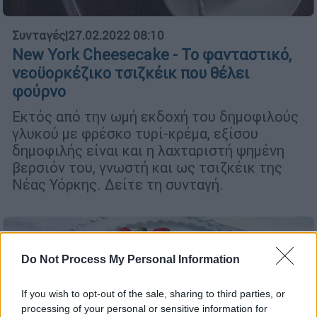
Συνταγές
|
27.02.2022 08:10
New York Cheesecake - Το φανταστικό,
νεοϋορκέζικο τσιζκέικ που θέλει
φούρνο
Εκτός από την ωμή εκδοχή του δημοφιλούς
γλυκού με φρέσκο τυρί-κρέμα, εξίσου
δημοφιλής είναι και η λαχταριστή ψημένη
βερσιόν του, γνωστή και ως τσιζκέικ της
Νέας Υόρκης. Δείτε τη συνταγή.
Do Not Process My Personal Information
If you wish to opt-out of the sale, sharing to third parties, or
processing of your personal or sensitive information for