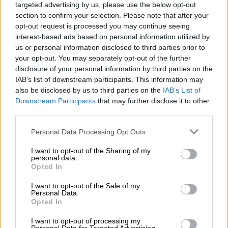
targeted advertising by us, please use the below opt-out
section to confirm your selection. Please note that after your
opt-out request is processed you may continue seeing
interest-based ads based on personal information utilized by
us or personal information disclosed to third parties prior to
your opt-out. You may separately opt-out of the further
disclosure of your personal information by third parties on the
IAB’s list of downstream participants. This information may
also be disclosed by us to third parties on the
IAB’s List of
Downstream Participants
that may further disclose it to other
Food & Drink
|
02.11.2018 14:48
third parties.
Γευστικό και γρήγορο αλμυρό
Please note that this website/app uses one or more Google
Personal Data Processing Opt Outs
cheesecake
services and may gather and store information including but
not limited to your visit or usage behaviour. You may click to
I want to opt-out of the Sharing of my
personal data.
ΑΛΛΑ #TAGS
grant or deny consent to Google and its third-party tags to
Opted In
use your data for below specified purposes in below Google
γλυκό
μπισκότα
γλυκά
consent section.
I want to opt-out of the Sale of my
Personal Data.
αεροπλάνο
κέντρο Αθήνας
σνακ
Opted In
I want to opt-out of processing my
ειδήσεις τώρα