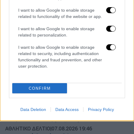
Κεντρικό...
|
07.08.2026 19:53
I want to allow Google to enable storage
Κεντρικό δελτίο ειδήσεων 07/08/2026
related to functionality of the website or app.
I want to allow Google to enable storage
related to personalization.
I want to allow Google to enable storage
ΑΠΟΣΠΑΣΜΑΤΑ...
|
07.08.2026 14:29
related to security, including authentication
Μνημόσυνο για τη Λένα Σαμαρά στο Α΄
functionality and fraud prevention, and other
Νεκροταφείο Αθηνών
user protection.
CONFIRM
Ώρα Ελλάδος...
|
07.08.2026 09:59
Ώρα Ελλάδος 07/08/2026
Data Deletion
Data Access
Privacy Policy
ΑΘΛΗΤΙΚΟ ΔΕΛΤΙΟ
|
07.08.2026 19:46