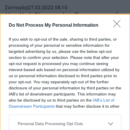
Συνταγές
|
27.02.2022 08:10
New York Cheesecake - Το φανταστικό,
νεοϋορκέζικο τσιζκέικ που θέλει
Do Not Process My Personal Information
φούρνο
If you wish to opt-out of the sale, sharing to third parties, or
Εκτός από την ωμή εκδοχή του δημοφιλούς
processing of your personal or sensitive information for
γλυκού με φρέσκο τυρί-κρέμα, εξίσου
targeted advertising by us, please use the below opt-out
δημοφιλής είναι και η λαχταριστή ψημένη
section to confirm your selection. Please note that after your
βερσιόν του, γνωστή και ως τσιζκέικ της
opt-out request is processed you may continue seeing
Νέας Υόρκης. Δείτε τη συνταγή.
interest-based ads based on personal information utilized by
us or personal information disclosed to third parties prior to
your opt-out. You may separately opt-out of the further
disclosure of your personal information by third parties on the
IAB’s list of downstream participants. This information may
also be disclosed by us to third parties on the
IAB’s List of
Downstream Participants
that may further disclose it to other
third parties.
Please note that this website/app uses one or more Google
Personal Data Processing Opt Outs
services and may gather and store information including but