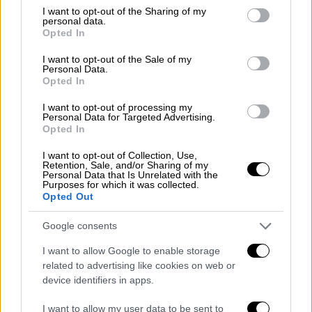
not limited to your visit or usage behaviour. You may click to
I want to opt-out of the Sharing of my
personal data.
grant or deny consent to Google and its third-party tags to
Opted In
use your data for below specified purposes in below Google
consent section.
I want to opt-out of the Sale of my
Personal Data.
Opted In
I want to opt-out of processing my
Personal Data for Targeted Advertising.
Opted In
Food & Drink
|
02.11.2018 14:48
Γευστικό και γρήγορο αλμυρό
I want to opt-out of Collection, Use,
Retention, Sale, and/or Sharing of my
cheesecake
Personal Data that Is Unrelated with the
Purposes for which it was collected.
Opted Out
ΑΛΛΑ #TAGS
γλυκό
μπισκότα
γλυκά
Google consents
I want to allow Google to enable storage
αεροπλάνο
κέντρο Αθήνας
σνακ
related to advertising like cookies on web or
device identifiers in apps.
ειδήσεις τώρα
I want to allow my user data to be sent to