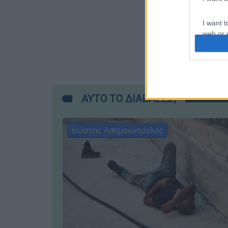
I want t
web or d
I want t
or app.
I want t
ΑΥΤΟ ΤΟ ΔΙΑΒΑΣΕΣ;
I want t
authenti
Κώστας Ασημακόπουλος