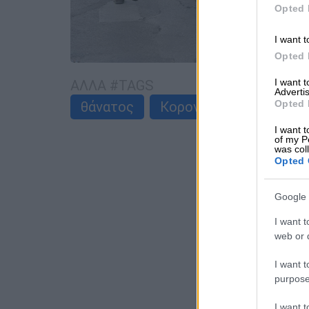
Opted 
I want t
Opted 
I want 
ΑΛΛΑ #TAGS
Advertis
Opted 
θάνατος
Κορονοϊός
νεκροί
I want t
of my P
was col
Opted 
Google 
I want t
web or d
I want t
purpose
I want 