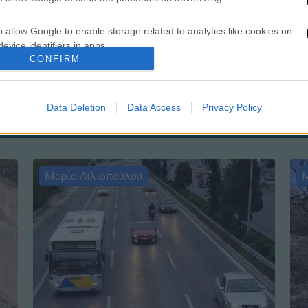
o allow Google to enable storage related to analytics like cookies on
Κε
evice identifiers in apps.
Κ
CONFIRM
0
o allow Google to enable storage related to functionality of the website
Data Deletion
Data Access
Privacy Policy
o allow Google to enable storage related to personalization.
o allow Google to enable storage related to security, including
cation functionality and fraud prevention, and other user protection.
Μαρία Λιλιοπούλου
Μ