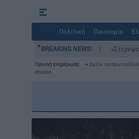
Πολιτική
Οικονομία
Ελ
 τα μελτέμια στο Αιγαίο
BREAKING NEWS:
«Στέρεψε» η αγο
Πρωινή ενημέρωση:
➔ Δείτε τα πρωτοσέλι
σήμερα