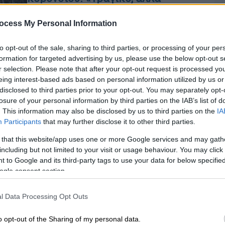
αναμενόμενο», λέει ο
Γουργουλιάνης
ocess My Personal Information
Όπως αναφέρει ο καθηγητής
to opt-out of the sale, sharing to third parties, or processing of your per
Πνευμονολογίας του Πανεπιστημίου
formation for targeted advertising by us, please use the below opt-out s
Θεσσαλίας, η βασική αιτία γι’ αυτό
r selection. Please note that after your opt-out request is processed y
είναι ότι οι σοροί μπήκαν στα
eing interest-based ads based on personal information utilized by us or
φέρετρα καλυμμένοι από πλαστικές ή
disclosed to third parties prior to your opt-out. You may separately opt-
νάιλον σακούλες
losure of your personal information by third parties on the IAB’s list of
. This information may also be disclosed by us to third parties on the
IA
Participants
that may further disclose it to other third parties.
 that this website/app uses one or more Google services and may gath
including but not limited to your visit or usage behaviour. You may click 
 to Google and its third-party tags to use your data for below specifi
Κόσμος
|
25.10.2018 22:14
ogle consent section.
Τέλος στα πλαστικά μιας χρήσης
Κε
στην ΕΕ
l Data Processing Opt Outs
Κ
0
Το πρόβλημα δεν ξεκινά από την
o opt-out of the Sharing of my personal data.