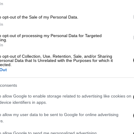
Ευρώπη
In
o opt-out of the Sale of my Personal Data.
Ώρ
In
Ώ
to opt-out of processing my Personal Data for Targeted
ing.
In
Γουργουλιάνης
καλαμάκια
Ώρ
o opt-out of Collection, Use, Retention, Sale, and/or Sharing
ersonal Data that Is Unrelated with the Purposes for which it
Ώ
lected.
Out
consents
o allow Google to enable storage related to advertising like cookies on
ΑΠ
evice identifiers in apps.
Έ
π
o allow my user data to be sent to Google for online advertising
s.
έ
to allow Google to send me personalized advertising.