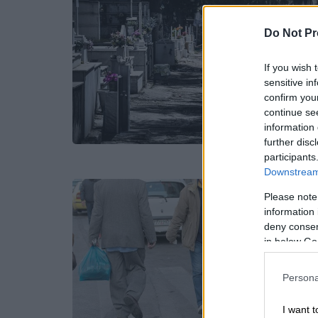
Do Not Pr
If you wish 
sensitive in
confirm you
continue se
information 
further disc
participants
Downstream 
Please note
information 
deny consent
in below Go
Persona
I want t