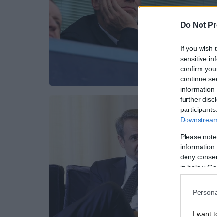
Do Not Pr
If you wish 
sensitive in
confirm you
continue se
information 
further disc
participants
Downstream 
Please note
information 
deny consent
in below Go
Persona
I want t