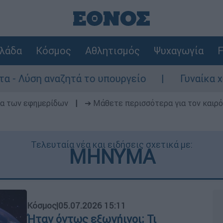
λάδα
Κόσμος
Αθλητισμός
Ψυχαγωγία
F
ζητά το υπουργείο
Γυναίκα χωρίς τις αισ
δα των εφημερίδων
|
➔ Μάθετε περισσότερα για τον καιρό
Τελευταία νέα και ειδήσεις σχετικά με:
ΜΗΝΥΜΑ
Κόσμος
|
05.07.2026 15:11
Ήταν όντως εξωγήινοι; Τι