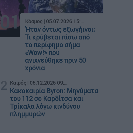
01
Κόσμος
|
05.07.2026 15:11
Ήταν όντως εξωγήινοι;
Τι κρύβεται πίσω από
το περίφημο σήμα
«Wow!» που
ανιχνεύθηκε πριν 50
χρόνια
02
Καιρός
|
05.12.2025 09:29
Κακοκαιρία Byron: Μηνύματα
του 112 σε Καρδίτσα και
Τρίκαλα λόγω κινδύνου
πλημμυρών