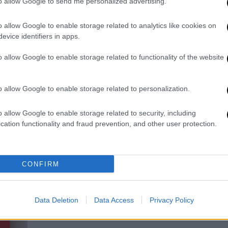
Ισπανία και μήνυμα υπέρ της
to allow Google to send me personalized advertising.
Παλαιστίνης πριν τον τελικό
o allow Google to enable storage related to analytics like cookies on
«Τα ανθρώπινα δικαιώματα δεν
evice identifiers in apps.
μπορούν να αντιμετωπίζονται με
αδιαφορία» έλεγε το μήνυμα που
o allow Google to enable storage related to functionality of the website
εμφανίστηκε στην οθόνη
o allow Google to enable storage related to personalization.
o allow Google to enable storage related to security, including
cation functionality and fraud prevention, and other user protection.
Κόσμος
|
06.05.2026 08:35
Οι... AI εικόνες της Μελόνι με
εσώρουχα στέλνουν μήνυμα για τα
CONFIRM
deepfakes - «Το ζήτημα δεν αφορά
μόνο εμένα»
«Σκέψου πριν τις κοινοποιήσεις» το
Data Deletion
Data Access
Privacy Policy
μήνυμα που έστειλε