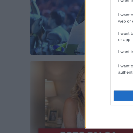
I want 
I want t
web or d
I want t
or app.
I want t
I want t
authenti