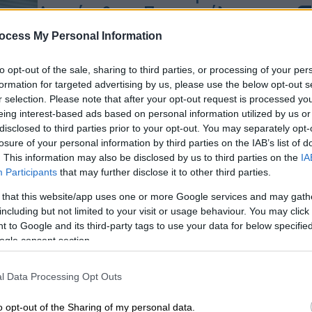
Αμπράμοβιτς - Ποιος ο ρόλος του
Ρώσου δισεκατομμυριούχου
ocess My Personal Information
«Είναι ο μόνος Ρώσος που θα
Ώρ
ανεχτούν. Τα πάει καλά με όλους»
to opt-out of the sale, sharing to third parties, or processing of your per
Ώ
formation for targeted advertising by us, please use the below opt-out s
λένε για τον Ρόμαν Αμπράμοβιτς
r selection. Please note that after your opt-out request is processed y
eing interest-based ads based on personal information utilized by us or
disclosed to third parties prior to your opt-out. You may separately opt-
Πολιτική
|
31.05.2026 10:23
losure of your personal information by third parties on the IAB’s list of
Κε
. This information may also be disclosed by us to third parties on the
IA
Μητσοτάκης: Τέλος Ιουνίου το
Κ
Participants
that may further disclose it to other third parties.
έκτακτο επίδομα παιδιού 150
0
ευρώ - Επέκταση και της
 that this website/app uses one or more Google services and may gath
including but not limited to your visit or usage behaviour. You may click 
επιδότησης στο diesel
 to Google and its third-party tags to use your data for below specifi
Η κυριακάτικη ανασκόπηση του
ogle consent section.
πρωθυπουργού - Το μήνυμά του για
ΑΠ
τους υποψηφίους των πανελλαδικών
l Data Processing Opt Outs
Φ
και όσα αναφέρει για το κυβερνητικό
φ
έργο και την αντιμετώπιση της
o opt-out of the Sharing of my personal data.