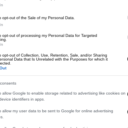
ακρίβειας
In
o opt-out of the Sale of my Personal Data.
Ελλάδα
|
23.05.2026 12:07
In
Η Αγάπη από το Ξυλόκαστρο
Ώρ
to opt-out of processing my Personal Data for Targeted
τίμησε την Ελλάδα στο Μαρόκο:
Ό
ing.
Το παγκόσμιο μήνυμα ειρήνης από
In
ε
30 κορυφαίους ιππείς
o opt-out of Collection, Use, Retention, Sale, and/or Sharing
ersonal Data that Is Unrelated with the Purposes for which it
Η Ελληνίδα εκπαιδεύτρια αλόγων
lected.
Out
μιλάει στο ethnos.gr για τη μοναδική
εμπειρία που έζησε στην πρώτη
ΑΠ
συνάντηση ειρήνης στην Εσαουίρα
consents
Τ
του Μαρόκου.
μ
o allow Google to enable storage related to advertising like cookies on
evice identifiers in apps.
o allow my user data to be sent to Google for online advertising
Τηλεόραση
|
17.05.2026 12:58
s.
Eurovision 2026: «Μαύρο» από την