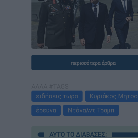
περισσότερα άρθρα
ΑΛΛΑ #TAGS
ειδήσεις τώρα
Κυριάκος Μητσο
έρευνα
Ντόναλντ Τραμπ
ΑΥΤΟ ΤΟ ΔΙΑΒΑΣΕΣ;