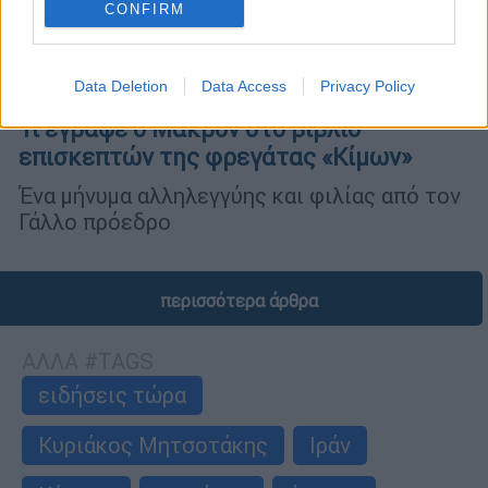
CONFIRM
Data Deletion
Data Access
Privacy Policy
Πολιτική
|
25.04.2026 12:28
Τι έγραψε ο Μακρόν στο βιβλίο
επισκεπτών της φρεγάτας «Κίμων»
Ένα μήνυμα αλληλεγγύης και φιλίας από τον
Γάλλο πρόεδρο
περισσότερα άρθρα
ΑΛΛΑ #TAGS
ειδήσεις τώρα
Κυριάκος Μητσοτάκης
Ιράν