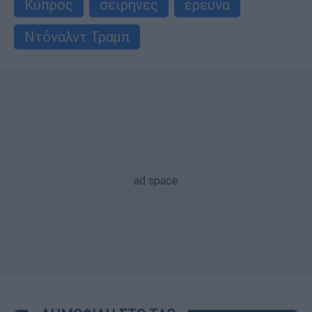
Κύπρος
σειρήνες
έρευνα
Ντόναλντ Τραμπ