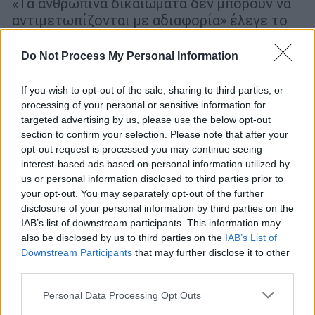
«Τα ανθρώπινα δικαιώματα δεν μπορούν να
αντιμετωπίζονται με αδιαφορία» έλεγε το
μήνυμα που εμφανίστηκε στην οθόνη
Do Not Process My Personal Information
If you wish to opt-out of the sale, sharing to third parties, or
processing of your personal or sensitive information for
targeted advertising by us, please use the below opt-out
section to confirm your selection. Please note that after your
opt-out request is processed you may continue seeing
interest-based ads based on personal information utilized by
us or personal information disclosed to third parties prior to
your opt-out. You may separately opt-out of the further
disclosure of your personal information by third parties on the
IAB’s list of downstream participants. This information may
also be disclosed by us to third parties on the
IAB’s List of
Downstream Participants
that may further disclose it to other
third parties.
Please note that this website/app uses one or more Google
Κόσμος
|
06.05.2026 08:35
Personal Data Processing Opt Outs
services and may gather and store information including but