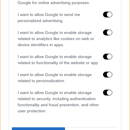
Google for online advertising purposes.
Πολιτική
|
05.05.2026 10:46
I want to allow Google to send me
Μητσοτάκης για Marfin: Ο μηδενισμός
personalized advertising.
και ο ακραίος λόγος στρέφονται
εναντίον της κοινωνίας
I want to allow Google to enable storage
related to analytics like cookies on web or
«Χρέος να μην ξεχάσουμε» έγραψε ο
device identifiers in apps.
πρωθυπουργός
I want to allow Google to enable storage
related to functionality of the website or app.
I want to allow Google to enable storage
related to personalization.
I want to allow Google to enable storage
related to security, including authentication
functionality and fraud prevention, and other
user protection.