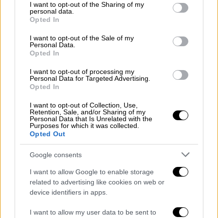
Οι... AI εικόνες της Μελόνι με εσώρουχα
not limited to your visit or usage behaviour. You may click to
I want to opt-out of the Sharing of my
στέλνουν μήνυμα για τα deepfakes - «Το
personal data.
grant or deny consent to Google and its third-party tags to
Opted In
ζήτημα δεν αφορά μόνο εμένα»
use your data for below specified purposes in below Google
consent section.
I want to opt-out of the Sale of my
«Σκέψου πριν τις κοινοποιήσεις» το μήνυμα
Personal Data.
που έστειλε
Opted In
I want to opt-out of processing my
Personal Data for Targeted Advertising.
Opted In
I want to opt-out of Collection, Use,
Retention, Sale, and/or Sharing of my
Personal Data that Is Unrelated with the
Purposes for which it was collected.
Opted Out
Google consents
I want to allow Google to enable storage
related to advertising like cookies on web or
device identifiers in apps.
I want to allow my user data to be sent to