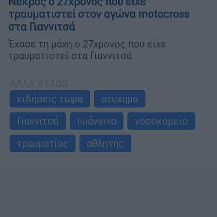
Νεκρός ο 27χρονος που είχε
τραυματιστεί στον αγώνα motocross
στα Γιαννιτσά
Έχασε τη μάχη ο 27χρονος που είχε
τραυματιστεί στα Γιαννιτσά
ΑΛΛΑ #TAGS
ειδήσεις τώρα
ατύχημα
Γιαννιτσά
Ιωάννινα
νοσοκομείο
τραυματίας
αθλητής