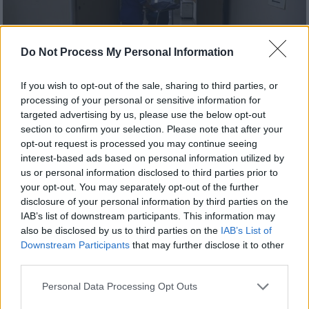
Do Not Process My Personal Information
If you wish to opt-out of the sale, sharing to third parties, or
processing of your personal or sensitive information for
Ελλάδα
|
07.04.2022 10:52
targeted advertising by us, please use the below opt-out
Καλά τα νέα για το παιδάκι που
section to confirm your selection. Please note that after your
opt-out request is processed you may continue seeing
τραυματίστηκε με motocross -
interest-based ads based on personal information utilized by
Πληροφορίες ότι το ατύχημα
us or personal information disclosed to third parties prior to
σημειώθηκε σε χωράφι
your opt-out. You may separately opt-out of the further
disclosure of your personal information by third parties on the
Διέφυγε του κινδύνου το αγοράκι που
IAB’s list of downstream participants. This information may
τραυματίστηκε με motocross στη
also be disclosed by us to third parties on the
IAB’s List of
Θεσπρωτία
Downstream Participants
that may further disclose it to other
third parties.
Please note that this website/app uses one or more Google
Personal Data Processing Opt Outs
services and may gather and store information including but