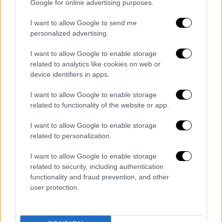
Google for online advertising purposes.
I want to allow Google to send me
personalized advertising.
I want to allow Google to enable storage
related to analytics like cookies on web or
device identifiers in apps.
I want to allow Google to enable storage
related to functionality of the website or app.
I want to allow Google to enable storage
related to personalization.
I want to allow Google to enable storage
related to security, including authentication
Ελλάδα
|
11.11.2021 08:00
functionality and fraud prevention, and other
Θεσσαλονίκη: Πήρε εξιτήριο ο 16χρονος
user protection.
που τραυματίστηκε σε αγώνα motocross
Το ατύχημα σημειώθηκε όταν ένα αναβάτης