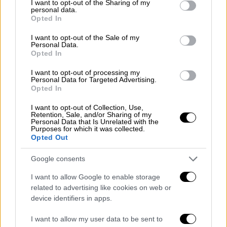
not limited to your visit or usage behaviour. You may click to
I want to opt-out of the Sharing of my
personal data.
grant or deny consent to Google and its third-party tags to
Opted In
use your data for below specified purposes in below Google
consent section.
I want to opt-out of the Sale of my
Personal Data.
Opted In
I want to opt-out of processing my
Personal Data for Targeted Advertising.
Opted In
I want to opt-out of Collection, Use,
Retention, Sale, and/or Sharing of my
Personal Data that Is Unrelated with the
Purposes for which it was collected.
Ελλάδα
|
07.04.2022 07:53
Opted Out
Ιωάννινα: Τραυματίστηκε σοβαρά
Google consents
5χρονος σε πίστα motocross για παιδιά –
Στο νοσοκομείο με κρανιοεγκεφαλικές
I want to allow Google to enable storage
related to advertising like cookies on web or
κακώσεις
device identifiers in apps.
Προς το παρόν είναι άγνωστες οι συνθήκες
κάτω από τις οποίες τραυματίστηκε
I want to allow my user data to be sent to