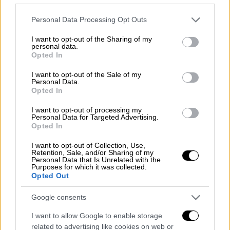
Please note that this website/app uses one or more Google
Personal Data Processing Opt Outs
services and may gather and store information including but
not limited to your visit or usage behaviour. You may click to
I want to opt-out of the Sharing of my
personal data.
grant or deny consent to Google and its third-party tags to
Opted In
use your data for below specified purposes in below Google
consent section.
I want to opt-out of the Sale of my
Personal Data.
Opted In
I want to opt-out of processing my
Personal Data for Targeted Advertising.
Opted In
I want to opt-out of Collection, Use,
Retention, Sale, and/or Sharing of my
Personal Data that Is Unrelated with the
Οικονομία
|
10.10.2022 07:25
Purposes for which it was collected.
Opted Out
Real estate: Επενδυτικές προοπτικές
στη Θεσσαλονίκη, τεράστια έλλειψη
Google consents
κατοικιών στην Αθήνα - Η
I want to allow Google to enable storage
«ακτινογραφία» της αγοράς ακινήτων
related to advertising like cookies on web or