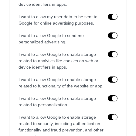
«Προσωπικά δεν έχω δει ποτέ τόσο μεγάλο
device identifiers in apps.
ενδιαφέρον για αποθηκευτικούς χώρους και
I want to allow my user data to be sent to
γραφεία στη Θεσσαλονίκη», λέει στο
Google for online advertising purposes.
ethnos.gr ο πρόεδρος του Παρατηρητηρίου
Τιμών Ακινήτων Νοτιοανατολικής Ευρώπης,
I want to allow Google to send me
Κώστας Γεωργάκος
personalized advertising.
I want to allow Google to enable storage
related to analytics like cookies on web or
device identifiers in apps.
I want to allow Google to enable storage
related to functionality of the website or app.
I want to allow Google to enable storage
related to personalization.
I want to allow Google to enable storage
related to security, including authentication
functionality and fraud prevention, and other