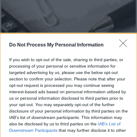
Do Not Process My Personal Information
If you wish to opt-out of the sale, sharing to third parties, or
processing of your personal or sensitive information for
targeted advertising by us, please use the below opt-out
section to confirm your selection. Please note that after your
opt-out request is processed you may continue seeing
interest-based ads based on personal information utilized by
Οικονομία
|
25.07.2023 04:28
us or personal information disclosed to third parties prior to
Πότε λήγει η προθεσμία για τις
your opt-out. You may separately opt-out of the further
διορθώσεις στο Ε9 και τα μισθωτήρια
disclosure of your personal information by third parties on the
IAB’s list of downstream participants. This information may
Ποια είναι η διαδικασία
also be disclosed by us to third parties on the
IAB’s List of
Downstream Participants
that may further disclose it to other
third parties.