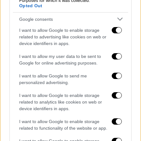
Purposes for which it was collected.
Opted Out
Google consents
I want to allow Google to enable storage
related to advertising like cookies on web or
device identifiers in apps.
I want to allow my user data to be sent to
Google for online advertising purposes.
I want to allow Google to send me
personalized advertising.
I want to allow Google to enable storage
related to analytics like cookies on web or
device identifiers in apps.
Αθλητισμός
|
04.06.2022 22:38
Αποκαλυπτικός Μπότο για ΠΑΟΚ,
I want to allow Google to enable storage
μεταγραφές και φιλοσοφία: «Ο
related to functionality of the website or app.
Σαββίδης ήταν ο λόγος που ήρθα»