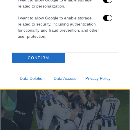
I want to allow Google to enable storage
Ο Ζοσέ Μπότο σε μία εφ' όλης της ύλης
related to personalization.
συνέντευξη στο OPEN προανήγγειλε τις
I want to allow Google to enable storage
πρώτες μεταγραφές του ΠΑΟΚ, μίλησε για
related to security, including authentication
τη συνεργασία του με τον Ιβάν Σαββίδη και
functionality and fraud prevention, and other
τον Ραζβάν Λουτσέσκου και ανέλυσε το νέο
user protection.
«μοντέλο» του Δικεφάλου
CONFIRM
Data Deletion
Data Access
Privacy Policy