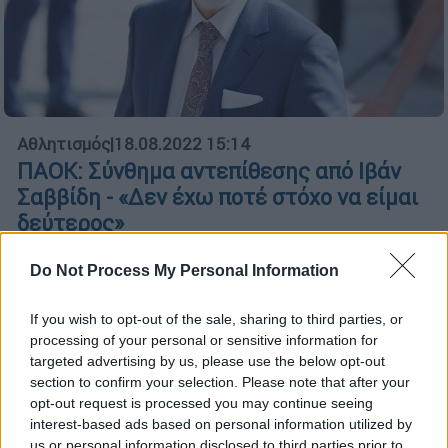
Αθλητισμός
|
18.08.2022 15:14
ΠΑΟΚ: Σύνθημα αντεπίθεσης από Ιβάν
Σαββίδη - «Δεν έχω ποτέ στόχο να είμαι
δεύτερος»
Παραμονές της έναρξης του
Do Not Process My Personal Information
πρωταθλήματος Super League ο Ιβάν
Σαββίδης είχε σύσκεψη κορυφής μέσω
If you wish to opt-out of the sale, sharing to third parties, or
Skype με τους Ραζβάν Λουτσέσκου και Ζοσέ
processing of your personal or sensitive information for
Μπότο και έδωσε σύνθημα αντεπίθεσης
targeted advertising by us, please use the below opt-out
ζητώντας απ' όλους τη μέγιστη προσπάθεια.
section to confirm your selection. Please note that after your
opt-out request is processed you may continue seeing
interest-based ads based on personal information utilized by
us or personal information disclosed to third parties prior to