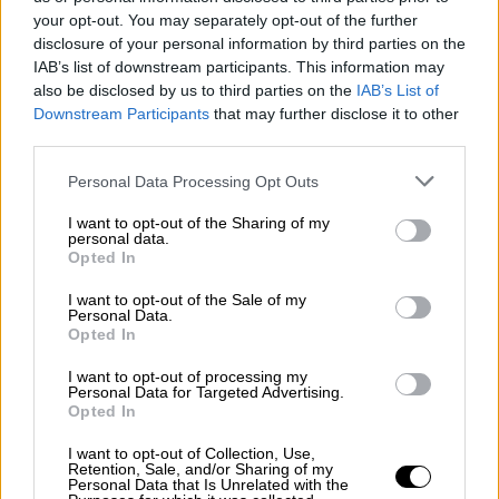
your opt-out. You may separately opt-out of the further
disclosure of your personal information by third parties on the
IAB’s list of downstream participants. This information may
also be disclosed by us to third parties on the
IAB’s List of
Downstream Participants
that may further disclose it to other
third parties.
Please note that this website/app uses one or more Google
Personal Data Processing Opt Outs
services and may gather and store information including but
not limited to your visit or usage behaviour. You may click to
I want to opt-out of the Sharing of my
personal data.
grant or deny consent to Google and its third-party tags to
Opted In
use your data for below specified purposes in below Google
consent section.
I want to opt-out of the Sale of my
Personal Data.
Αθλητισμός
|
06.06.2022 21:00
Opted In
Ο Μπότο θα κριθεί όταν έρθει η ώρα!
I want to opt-out of processing my
Personal Data for Targeted Advertising.
Οι πρώτες κινήσεις για την ενίσχυση του
Opted In
ΠΑΟΚ και την δημιουργία ενός ρόστερ που
I want to opt-out of Collection, Use,
θα διαφέρει κατά τουλάχιστον 60% από το
Retention, Sale, and/or Sharing of my
περσινό, είναι γεγονός.
Personal Data that Is Unrelated with the