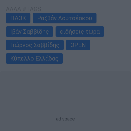
ΑΛΛΑ #TAGS
ΠΑΟΚ
Ραζβάν Λουτσέσκου
Ιβάν Σαββίδης
ειδήσεις τώρα
Γιώργος Σαββίδης
OPEN
Κύπελλο Ελλάδας