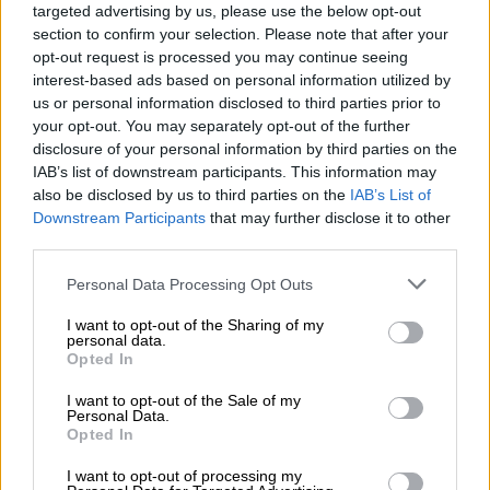
targeted advertising by us, please use the below opt-out
section to confirm your selection. Please note that after your
opt-out request is processed you may continue seeing
interest-based ads based on personal information utilized by
us or personal information disclosed to third parties prior to
your opt-out. You may separately opt-out of the further
disclosure of your personal information by third parties on the
IAB’s list of downstream participants. This information may
also be disclosed by us to third parties on the
IAB’s List of
Downstream Participants
that may further disclose it to other
third parties.
Please note that this website/app uses one or more Google
Personal Data Processing Opt Outs
services and may gather and store information including but
not limited to your visit or usage behaviour. You may click to
I want to opt-out of the Sharing of my
personal data.
grant or deny consent to Google and its third-party tags to
Ελλάδα
|
27.09.2024 17:39
Opted In
use your data for below specified purposes in below Google
Φύλακας είχε κάνει σχολικό κοντέινερ
consent section.
I want to opt-out of the Sale of my
«ερωτική φωλίτσα» με ρούχα, ψυγείο
Personal Data.
Opted In
και προσωπικά αντικείμενα - Το γνώριζε
ο δήμος
I want to opt-out of processing my