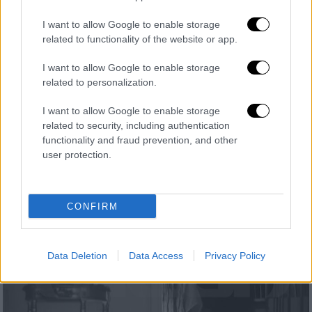
Μενδώνη για Νίσυρο: Προσφεύγει στη
I want to allow Google to enable storage
Δικαιοσύνη εναντίον εφημερίδας - Στις
related to functionality of the website or app.
18 Απριλίου η πρώτη καταγγελία
I want to allow Google to enable storage
«Αυτοί οι οποίοι τα γράφουν θα βρεθούν στα
related to personalization.
ποινικά και στα αστικά δικαστήρια από
μένα», είπε
I want to allow Google to enable storage
related to security, including authentication
functionality and fraud prevention, and other
user protection.
CONFIRM
Data Deletion
Data Access
Privacy Policy