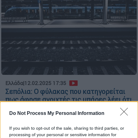
Ελλάδα
|
12.02.2025 17:35
Σεπόλια: O φύλακας που κατηγορείται
πως άφησε ανοιχτές τις μπάρες λέει ότι
«χρειάστηκε τουαλέτα»
Do Not Process My Personal Information
«Χρειάστηκα να πάω τουαλέτα και έτσι
άφησα τις μπάρες ανοιχτές»
If you wish to opt-out of the sale, sharing to third parties, or
processing of your personal or sensitive information for