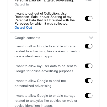
Personal Data for Targeted Advertising.
Οι εγκαταστάσεις του σχολείου βρίσκονται
Opted In
σε περιοχή της πόλης όπου είναι γνωστό
I want to opt-out of Collection, Use,
ότι γίνεται διακίνηση ναρκωτικών
Retention, Sale, and/or Sharing of my
Personal Data that Is Unrelated with the
Purposes for which it was collected.
Opted Out
Google consents
I want to allow Google to enable storage
related to advertising like cookies on web or
device identifiers in apps.
I want to allow my user data to be sent to
Google for online advertising purposes.
I want to allow Google to send me
personalized advertising.
I want to allow Google to enable storage
related to analytics like cookies on web or
Πολιτική
|
22.04.2024 18:10
device identifiers in apps.