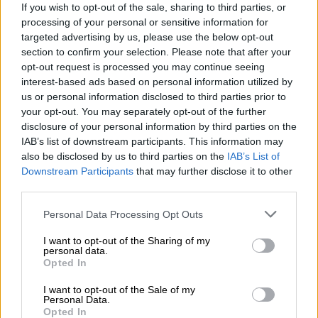
If you wish to opt-out of the sale, sharing to third parties, or
Copa Africa: Για να περάσει το Καμερούν
processing of your personal or sensitive information for
«έσφαξαν» τις Κομόρες που έπαιζε με
targeted advertising by us, please use the below opt-out
γκολκίπερ τον αριστερό μπακ και με 10
section to confirm your selection. Please note that after your
παίκτες απ' το 7'!
opt-out request is processed you may continue seeing
interest-based ads based on personal information utilized by
Το Καμερούν... έπρεπε να προκριθεί πάση
us or personal information disclosed to third parties prior to
θυσία στα προημιτελικά του Κυπέλλου
your opt-out. You may separately opt-out of the further
Εθνών Αφρικής και τα Νησιά
disclosure of your personal information by third parties on the
Κομόρες έγιναν... θυσία στον βωμό για την
IAB’s list of downstream participants. This information may
also be disclosed by us to third parties on the
IAB’s List of
επιτυχία της οικοδέσποινας. Πούλησαν
Downstream Participants
that may further disclose it to other
όμως πολύ ακριβά το τομάρι τους
third parties.
Please note that this website/app uses one or more Google
Personal Data Processing Opt Outs
ΑΛΛΑ #TAGS
services and may gather and store information including but
Αφρική
Εθνική Καμερούν
not limited to your visit or usage behaviour. You may click to
I want to opt-out of the Sharing of my
personal data.
grant or deny consent to Google and its third-party tags to
Opted In
Κύπελλο Εθνών Αφρικής Κόπα Αφρικα
use your data for below specified purposes in below Google
consent section.
I want to opt-out of the Sale of my
Personal Data.
ειδήσεις τώρα
Νησιά Κομόρες
Opted In