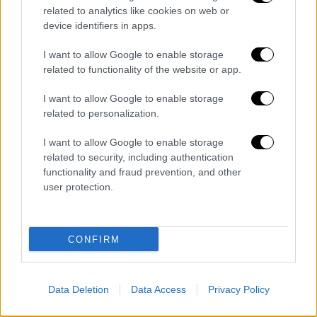
related to analytics like cookies on web or
device identifiers in apps.
Κεντρικό...
|
07.08.2026 19:53
Κεντρικό δελτίο ειδήσεων 07/08/2026
I want to allow Google to enable storage
related to functionality of the website or app.
I want to allow Google to enable storage
related to personalization.
ΑΠΟΣΠΑΣΜΑΤΑ...
|
07.08.2026 19:06
I want to allow Google to enable storage
Φωτιά στο Στεφάνι Κορινθίας – Μήνυμα
related to security, including authentication
functionality and fraud prevention, and other
112 για ετοιμότητα
user protection.
CONFIRM
Μεσημεριανό...
|
07.08.2026 14:06
Μεσημεριανό δελτίο ειδήσεων
07/08/2026
Data Deletion
Data Access
Privacy Policy