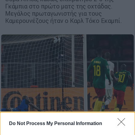
Γκάμπια στο πρώτο ματς της οχτάδας.
Μεγάλος πρωταγωνιστής για τους
Καμερουνέζους ήταν ο Καρλ Τόκο Εκαμπί.
Do Not Process My Personal Information
Αθλητισμός
|
24.01.2022 23:42