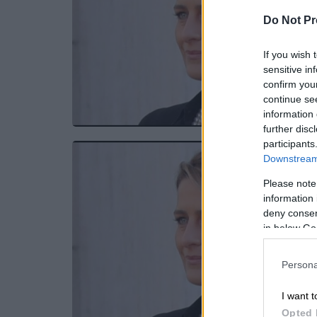
Do Not Pr
If you wish 
sensitive in
confirm you
continue se
information 
further disc
participants
Downstream 
Please note
information 
deny consent
in below Go
Persona
I want t
Opted 