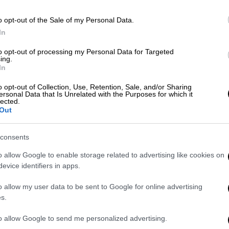
o opt-out of the Sale of my Personal Data.
Κε
Lifestyle
|
09.03.2022 09:00
In
Κ
«Ήμουν 7 ετών όταν
0
to opt-out of processing my Personal Data for Targeted
αυτοκτόνησε»: Η Τατιάνα
ing.
In
Μπλάτνικ μιλά για τον πατέρα της
και την πλατφόρμα «Breathe»
o opt-out of Collection, Use, Retention, Sale, and/or Sharing
ersonal Data that Is Unrelated with the Purposes for which it
Ώρ
Η Τατιάνα Μπλάτνικ μιλά για
lected.
Ώ
Out
την πλατφόρμα ψυχικής υγείας που
έχει δημιουργήσει, αλλά και για την
consents
αυτοκτονία του πατέρα της
o allow Google to enable storage related to advertising like cookies on
Ώρ
evice identifiers in apps.
Ώ
o allow my user data to be sent to Google for online advertising
ξαφάνιση
ψυχική υγεία
ειδήσεις
s.
to allow Google to send me personalized advertising.