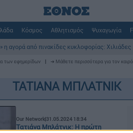
λάδα
Κόσμος
Αθλητισμός
Ψυχαγωγία
F
ρά από πινακίδες κυκλοφορίας: Χιλιάδες αυτοκ
δα των εφημερίδων
|
➔ Μάθετε περισσότερα για τον καιρό
ΤΑΤΙΑΝΑ ΜΠΛΑΤΝΙΚ
Our Network
|
31.05.2024 18:34
Τατιάνα Μπλάτνικ: Η πρώτη