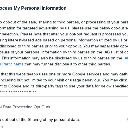
βραδινή επίσημη εμφάνιση μετά
την ανακοίνωση του χωρισμού από
ocess My Personal Information
τον Νικόλαο
to opt-out of the sale, sharing to third parties, or processing of your per
Η επιχειρηματίας βρέθηκε σε δείπνο
formation for targeted advertising by us, please use the below opt-out s
της σχεδιάστριας Θέμιδας Ζουγανέλη
r selection. Please note that after your opt-out request is processed y
eing interest-based ads based on personal information utilized by us or
disclosed to third parties prior to your opt-out. You may separately opt-
losure of your personal information by third parties on the IAB’s list of
. This information may also be disclosed by us to third parties on the
IA
Participants
that may further disclose it to other third parties.
Κόσμος
|
20.05.2024 11:23
 that this website/app uses one or more Google services and may gath
Ώρες αγωνίας για την Τατιάνα
including but not limited to your visit or usage behaviour. You may click 
 to Google and its third-party tags to use your data for below specifi
Μπλάτνικ: Αγνοείται ο πατριός
ogle consent section.
της - Φόβοι για τη ζωή του
Κε
Η ίδια εκφράζει ανησυχία για την
Κ
l Data Processing Opt Outs
υγεία του
0
o opt-out of the Sharing of my personal data.
In