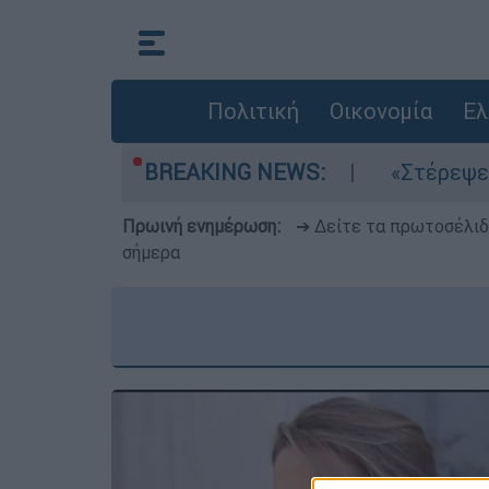
Πολιτική
Οικονομία
Ελ
 τα μελτέμια στο Αιγαίο
BREAKING NEWS:
«Στέρεψε» η αγο
Πρωινή ενημέρωση:
➔ Δείτε τα πρωτοσέλι
σήμερα