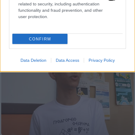
related to security, including authentication
Βάσεις 2022: Οι σχολές που «έπεσαν»
functionality and fraud prevention, and other
κάτω από τα 10.000 μόρια
user protection.
Αναλυτικά όλα τα τμήματα με βάση κάτω
από 10.000 μόρια
CONFIRM
Data Deletion
Data Access
Privacy Policy