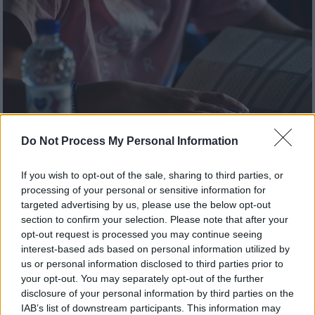
Do Not Process My Personal Information
If you wish to opt-out of the sale, sharing to third parties, or
processing of your personal or sensitive information for
targeted advertising by us, please use the below opt-out
Παιδεία
|
28.07.2022 22:12
section to confirm your selection. Please note that after your
Η ακτινογραφία των βάσεων: «Βουτιά»
opt-out request is processed you may continue seeing
σε εκατοντάδες σχολές – Πόσοι έμειναν
interest-based ads based on personal information utilized by
εκτός ΑΕΙ – Στις 7.000 οι κενές θέσεις
us or personal information disclosed to third parties prior to
your opt-out. You may separately opt-out of the further
Τι δείχνουν τα στατιστικά του υπουργείου
disclosure of your personal information by third parties on the
Παιδείας
IAB’s list of downstream participants. This information may