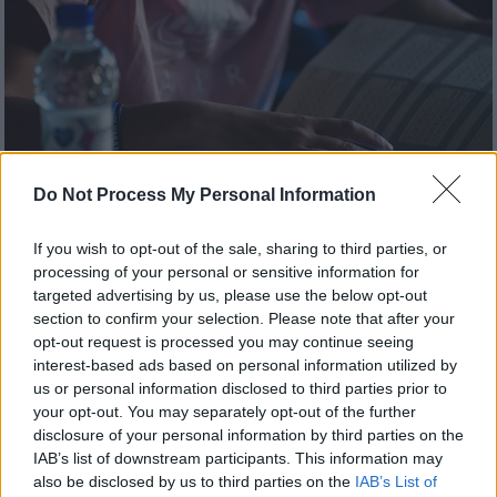
Do Not Process My Personal Information
If you wish to opt-out of the sale, sharing to third parties, or
processing of your personal or sensitive information for
targeted advertising by us, please use the below opt-out
Παιδεία
|
28.07.2022 22:12
section to confirm your selection. Please note that after your
Η ακτινογραφία των βάσεων: «Βουτιά»
opt-out request is processed you may continue seeing
σε εκατοντάδες σχολές – Πόσοι έμειναν
interest-based ads based on personal information utilized by
εκτός ΑΕΙ – Στις 7.000 οι κενές θέσεις
us or personal information disclosed to third parties prior to
your opt-out. You may separately opt-out of the further
Τι δείχνουν τα στατιστικά του υπουργείου
disclosure of your personal information by third parties on the
Παιδείας
IAB’s list of downstream participants. This information may
also be disclosed by us to third parties on the
IAB’s List of