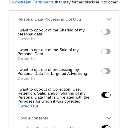
Downstream Participants
that may further disclose it to other
third parties.
Please note that this website/app uses one or more Google
Personal Data Processing Opt Outs
services and may gather and store information including but
not limited to your visit or usage behaviour. You may click to
I want to opt-out of the Sharing of my
personal data.
grant or deny consent to Google and its third-party tags to
Opted In
use your data for below specified purposes in below Google
consent section.
I want to opt-out of the Sale of my
Personal Data.
Opted In
I want to opt-out of processing my
Personal Data for Targeted Advertising.
Opted In
I want to opt-out of Collection, Use,
Retention, Sale, and/or Sharing of my
Ελλάδα
|
28.07.2022 21:55
Personal Data that Is Unrelated with the
Purposes for which it was collected.
Βάσεις 2022: Οι σχολές με τα
Opted Out
περισσότερα μόρια και οι σχολές με τα
λιγότερα – Πού κινήθηκαν ιατρικές και
Google consents
νομικές