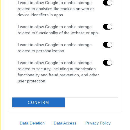
I want to allow Google to enable storage
related to analytics like cookies on web or
device identifiers in apps.
I want to allow Google to enable storage
related to functionality of the website or app.
I want to allow Google to enable storage
related to personalization.
Πολιτισμός
|
21.06.2026 12:10
Βρεθήκαμε στο ατελιέ του Αλέκου
I want to allow Google to enable storage
related to security, including authentication
Φασιανού στην Κέα - Ένα κυκλαδίτικο
functionality and fraud prevention, and other
καταφύγιο τέχνης, ζωής και
user protection.
δημιουργίας
Μέσα στους λευκούς τοίχους του, ανάμεσα
σε ζωγραφισμένα έπιπλα, κεραμικά, σχέδια
CONFIRM
και μικρές χειροποίητες δημιουργίες,
παραμένει ζωντανή η παρουσία ενός
καλλιτέχνη που κατόρθωσε να μετατρέψει
Data Deletion
Data Access
Privacy Policy