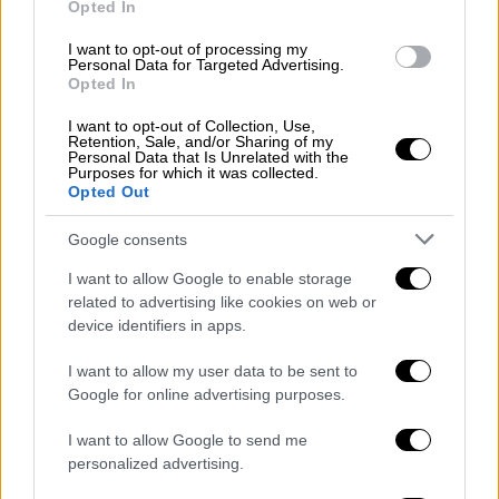
Opted In
I want to opt-out of processing my
Personal Data for Targeted Advertising.
Opted In
Πολιτική
|
03.07.2026 12:18
I want to opt-out of Collection, Use,
Retention, Sale, and/or Sharing of my
Μαρινάκης για Θεσσαλονίκη: Όλα
Personal Data that Is Unrelated with the
ξεκινούν από τις καταλήψεις - Ακόμη
Purposes for which it was collected.
Opted Out
και τρικάκια στο σπίτι κάποιου είναι
τρομοκρατία
Google consents
«Ο χώρος της Αριστεράς έκανε ότι δεν τους
I want to allow Google to enable storage
έβλεπε ή τους υπέθαλπε»
related to advertising like cookies on web or
device identifiers in apps.
I want to allow my user data to be sent to
Google for online advertising purposes.
I want to allow Google to send me
personalized advertising.