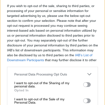
Μικροσκοπικός παράδεισος: Πώς είναι
το σπίτι του «πιο κοντού ζευγαριού στον
If you wish to opt-out of the sale, sharing to third parties, or
processing of your personal or sensitive information for
κόσμο»
targeted advertising by us, please use the below opt-out
Και οι δύο μαζί έχουν συνολικό ύψος 1,81,
section to confirm your selection. Please note that after your
δυσκολεύονται να προσαρμοστούν στα
opt-out request is processed you may continue seeing
interest-based ads based on personal information utilized by
δεδομένα ενός κόσμου για «ψηλούς» αλλά
us or personal information disclosed to third parties prior to
κατάφεραν να φτιάξουν το προσωπικό τους
your opt-out. You may separately opt-out of the further
καταφύγιο
disclosure of your personal information by third parties on the
IAB’s list of downstream participants. This information may
also be disclosed by us to third parties on the
IAB’s List of
Downstream Participants
that may further disclose it to other
third parties.
Please note that this website/app uses one or more Google
Personal Data Processing Opt Outs
services and may gather and store information including but
not limited to your visit or usage behaviour. You may click to
I want to opt-out of the Sharing of my
personal data.
grant or deny consent to Google and its third-party tags to
Opted In
use your data for below specified purposes in below Google
consent section.
I want to opt-out of the Sale of my
Personal Data.