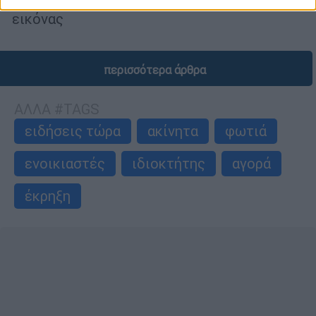
την ελληνική καθημερινότητα σε ποίηση της
εικόνας
περισσότερα άρθρα
ΑΛΛΑ #TAGS
ειδήσεις τώρα
ακίνητα
φωτιά
ενοικιαστές
ιδιοκτήτης
αγορά
έκρηξη