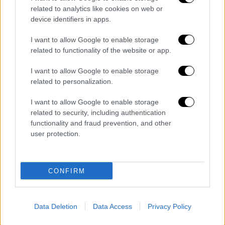
Τηλεόραση
|
04.06.2025 11:15
related to analytics like cookies on web or
GNTM: Επιστρέφει εντελώς
device identifiers in apps.
ανανεωμένο με Ηλιάνα Παπαγεωργίου
I want to allow Google to enable storage
σε «ρόλο-κλειδί»
related to functionality of the website or app.
Το GNTM μετατρέπεται σ' έναν ζωντανό,
εξελισσόμενο χώρο μόδας
I want to allow Google to enable storage
related to personalization.
I want to allow Google to enable storage
related to security, including authentication
functionality and fraud prevention, and other
user protection.
CONFIRM
Data Deletion
Data Access
Privacy Policy