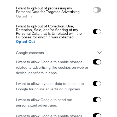
Αυτοί είναι οι 5 κριτές του νέου κύκλου
I want to opt-out of processing my
Personal Data for Targeted Advertising.
Μετά από τρία χρόνια αποχής από την
Opted In
ελληνική τηλεόραση
I want to opt-out of Collection, Use,
Retention, Sale, and/or Sharing of my
Personal Data that Is Unrelated with the
Purposes for which it was collected.
Opted Out
Google consents
I want to allow Google to enable storage
related to advertising like cookies on web or
device identifiers in apps.
I want to allow my user data to be sent to
Google for online advertising purposes.
I want to allow Google to send me
personalized advertising.
I want to allow Google to enable storage