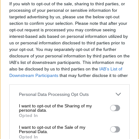
Με τους Λάκη Γαβαλά, Άγγελο Μπράτη,
If you wish to opt-out of the sale, sharing to third parties, or
Ζενεβιέβ Μαζαρί και Έντι Γαβριηλίδη στην
processing of your personal or sensitive information for
κριτική επιτροπή
targeted advertising by us, please use the below opt-out
section to confirm your selection. Please note that after your
opt-out request is processed you may continue seeing
interest-based ads based on personal information utilized by
us or personal information disclosed to third parties prior to
your opt-out. You may separately opt-out of the further
disclosure of your personal information by third parties on the
IAB’s list of downstream participants. This information may
also be disclosed by us to third parties on the
IAB’s List of
Downstream Participants
that may further disclose it to other
third parties.
Please note that this website/app uses one or more Google
Personal Data Processing Opt Outs
services and may gather and store information including but
not limited to your visit or usage behaviour. You may click to
I want to opt-out of the Sharing of my
personal data.
grant or deny consent to Google and its third-party tags to
Opted In
use your data for below specified purposes in below Google
consent section.
I want to opt-out of the Sale of my
Τηλεόραση
|
24.06.2025 10:13
Personal Data.
Opted In
Κυκλοφόρησε το τρέιλερ του GNTM 6 -