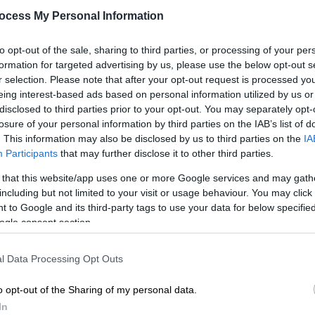
Κ
voucher
ocess My Personal Information
0
Πόσα χρήματα καταβάλλονται στους
to opt-out of the sale, sharing to third parties, or processing of your per
δικαιούχους
formation for targeted advertising by us, please use the below opt-out s
r selection. Please note that after your opt-out request is processed y
eing interest-based ads based on personal information utilized by us or
ΑΠ
disclosed to third parties prior to your opt-out. You may separately opt-
losure of your personal information by third parties on the IAB’s list of
Τ
. This information may also be disclosed by us to third parties on the
IA
ε
Participants
that may further disclose it to other third parties.
Οικονομία
|
25.05.2026 01:00
Λ
Fuel Pass 2026: Μέχρι πότε έχετε
 that this website/app uses one or more Google services and may gath
including but not limited to your visit or usage behaviour. You may click 
περιθώριο να χρησιμοποιήσετε το
 to Google and its third-party tags to use your data for below specifi
voucher
ogle consent section.
Πόσα χρήματα καταβάλλονται στους
ΑΠ
δικαιούχους
l Data Processing Opt Outs
Μ
Α
o opt-out of the Sharing of my personal data.
In