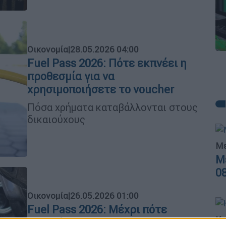
Οικονομία
|
28.05.2026 04:00
Fuel Pass 2026: Πότε εκπνέει η
προθεσμία για να
χρησιμοποιήσετε το voucher
Πόσα χρήματα καταβάλλονται στους
δικαιούχους
Με
Μ
0
Οικονομία
|
26.05.2026 01:00
Fuel Pass 2026: Μέχρι πότε
Κε
μπορείτε να χρησιμοποιήσετε το