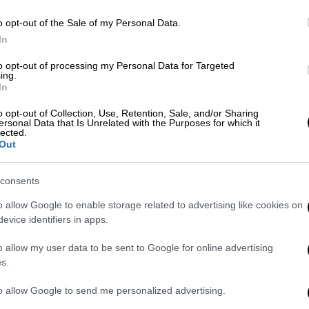
o opt-out of the Sale of my Personal Data.
Με
In
Οικονομία
|
24.05.2026 01:00
Μ
Fuel Pass 2026: Μέχρι πότε
to opt-out of processing my Personal Data for Targeted
0
ing.
μπορείτε να χρησιμοποιήσετε το
In
voucher
o opt-out of Collection, Use, Retention, Sale, and/or Sharing
ersonal Data that Is Unrelated with the Purposes for which it
Πόσα χρήματα καταβάλλονται στους
lected.
δικαιούχους
Out
consents
o allow Google to enable storage related to advertising like cookies on
evice identifiers in apps.
Οικονομία
|
19.05.2026 01:00
o allow my user data to be sent to Google for online advertising
s.
Fuel Pass 2026: Μέχρι πότε
μπορείτε να αξιοποιήσετε το
to allow Google to send me personalized advertising.
voucher