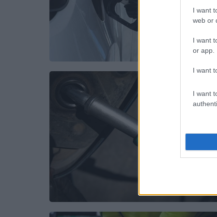
I want t
web or d
I want t
or app.
I want t
I want t
authenti