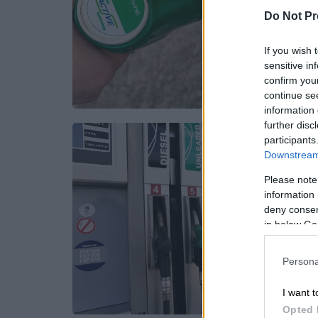
Do Not Pr
If you wish 
sensitive in
confirm you
continue se
information 
further disc
participants
Downstream 
Please note
information 
deny consent
in below Go
Persona
I want t
Opted 