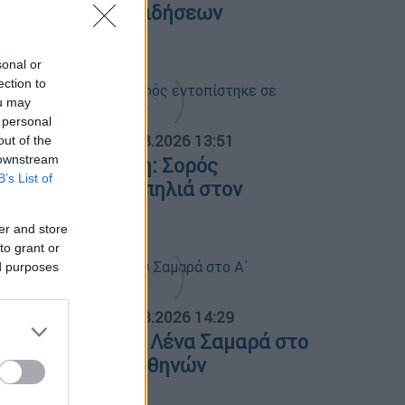
εντρικό δελτίο ειδήσεων
7/08/2026
sonal or
ection to
ou may
 personal
ΟΣΠΑΣΜΑΤΑ...
|
08.08.2026 13:51
out of the
 downstream
ελευταία εξέλιξη: Σορός
B’s List of
ντοπίστηκε σε σπηλιά στον
υκαβηττό
er and store
to grant or
ed purposes
ΟΣΠΑΣΜΑΤΑ...
|
07.08.2026 14:29
νημόσυνο για τη Λένα Σαμαρά στο
΄ Νεκροταφείο Αθηνών