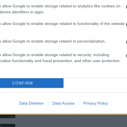
o allow Google to enable storage related to analytics like cookies on
Πόσα χρήματα καταβάλλονται στους
evice identifiers in apps.
δικαιούχους
o allow Google to enable storage related to functionality of the website
o allow Google to enable storage related to personalization.
o allow Google to enable storage related to security, including
Οικονομία
|
13.05.2026 07:22
cation functionality and fraud prevention, and other user protection.
Fuel Pass 3: Πάνω από 2,5 εκατ. οι
δικαιούχοι που το αξιοποίησαν
CONFIRM
Ποιο είναι το συνολικό ύψος της
ενίσχυσης που δόθηκε στους πολίτες
Data Deletion
Data Access
Privacy Policy