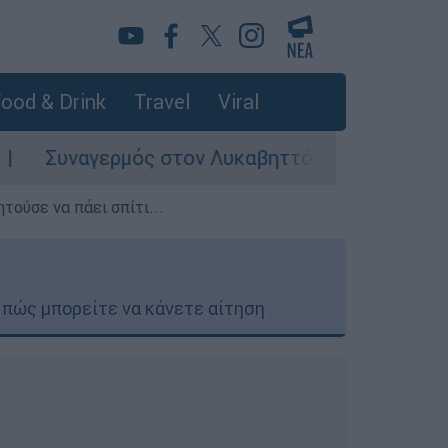
ood & Drink
Travel
Viral
ός στον Λυκαβηττό: Σορός σε προχωρημένη σήψ
τούσε να πάει σπίτι...
ι πώς μπορείτε να κάνετε αίτηση