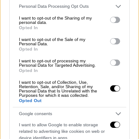
μετά από ένα μήνα στη Βεγγάζη
Please note that this website/app uses one or more Google
Personal Data Processing Opt Outs
services and may gather and store information including but
Το πρωί της Πέμπτης 22 Δεκεμβρίου
not limited to your visit or usage behaviour. You may click to
I want to opt-out of the Sharing of my
1932 το «Καλλιόπη» με ούριο άνεμο στα
personal data.
grant or deny consent to Google and its third-party tags to
πανιά του εγκατέλειπε το λιμάνι του
Opted In
use your data for below specified purposes in below Google
Πειραιά με πλώρη για το Κρανίδι. Επεσε σε
consent section.
I want to opt-out of the Sale of my
θύελα και μετά από 35 ημέρες χωρίς τιμόνι,
Personal Data.
Opted In
πυξίδα και πανί έφτασε στη Βεγγάζη. Η
περιπέτεια επιβίωσης των 5 ναυτικών μέχρι
I want to opt-out of processing my
σήμερα έχει γίνει θρύλος.
Personal Data for Targeted Advertising.
Opted In
ΑΛΛΑ #TAGS
I want to opt-out of Collection, Use,
Retention, Sale, and/or Sharing of my
Personal Data that Is Unrelated with the
νεκροί
Πειραιάς
Λιβύη
Purposes for which it was collected.
Opted Out
τροχαίο δυστύχημα
ιστιοφόρο
Google consents
ναυαγοί
Κρανίδι
I want to allow Google to enable storage
related to advertising like cookies on web or
device identifiers in apps.