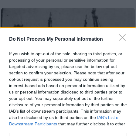
Do Not Process My Personal Information
If you wish to opt-out of the sale, sharing to third parties, or
processing of your personal or sensitive information for
targeted advertising by us, please use the below opt-out
section to confirm your selection. Please note that after your
opt-out request is processed you may continue seeing
interest-based ads based on personal information utilized by
us or personal information disclosed to third parties prior to
your opt-out. You may separately opt-out of the further
disclosure of your personal information by third parties on the
Ιστορία
|
18.06.2023 07:35
IAB’s list of downstream participants. This information may
Η Οδύσσεια της «Καλλιόπης» στη
also be disclosed by us to third parties on the
IAB’s List of
Μεσόγειο: Το ιστιοφόρο που έφυγε από
Downstream Participants
that may further disclose it to other
τον Πειραιά για το Κρανίδι και βρέθηκε
third parties.